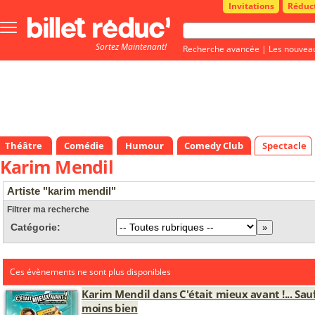
Invitations
Réduc
Bouton
menu
Sortez Maintenant!
principale
Recherche avancée
|
Les nouvea
Théâtre
Comédie
Humour
Comedy Club
Spectacle
Karim Mendil
Artiste "karim mendil"
Filtrer ma recherche
Catégorie:
Ces évènements ne sont plus disponibles
Karim Mendil dans C'était mieux avant !... Sau
moins bien