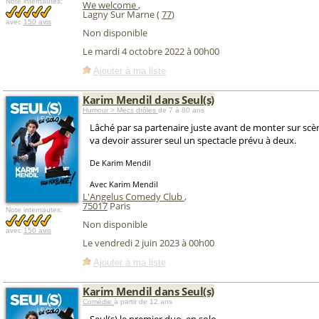
Note internautes:
We welcome
,
Lagny Sur Marne (
77
)
avec
150 avis
Non disponible
Le mardi 4 octobre 2022 à 00h00
Ajouter à ma liste
Karim Mendil dans Seul(s)
Humour > Mecs drôles
de 7 à 80 ans
Lâché par sa partenaire juste avant de monter sur sc
va devoir assurer seul un spectacle prévu à deux.
De Karim Mendil
Avec Karim Mendil
L'Angelus Comedy Club
,
75017
Paris
Note internautes:
Non disponible
avec
150 avis
Le vendredi 2 juin 2023 à 00h00
Ajouter à ma liste
Karim Mendil dans Seul(s)
Comédie
à partir de 12 ans