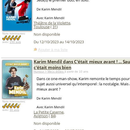
Seul(s) le premier duo, en solo.
De Karim Mendil
Avec Karim Mendil
Théâtre de la Violette
,
Toulouse
(
31
)
Non disponible
Note internautes:
Du 12/10/2023 au 14/10/2023
avec
150 avis
Ajouter à ma liste
Karim Mendil dans C'était mieux avant ! ... Sa
c'était moins bien
Humour > Mecs drôles
à partir de 10 ans
Dans ce one-man-show, Karim remonte le temps pour
sujet aussi universel qu'intemporel : la nostalgie. Mais a
mieux avant ?
De Karim Mendil
Note internautes:
Avec Karim Mendil
avec
30 avis
La Petite Caserne
,
Avignon
(
84
)
Non disponible