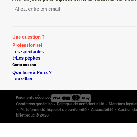
S’inscrire S’inscrire S’inscrire S’
Une question ?
Professionnel
Les spectacles
✨Les pépites
Carte cadeau
Que faire à Paris ?
Les villes
Paiements sécurisés
Conditions générales
Politique de confidentialité
Mentions légale
Plateforme d'éthique et de conformité
Accessibilité
Gestion de
billetreduc ©
2026