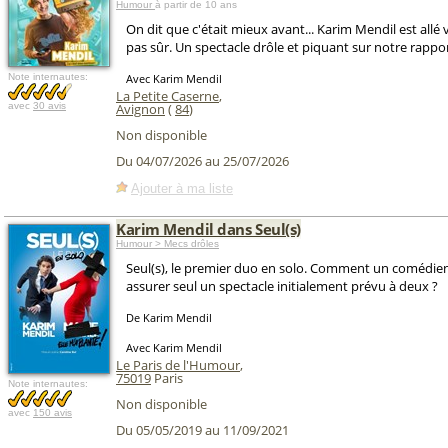
Humour
à partir de 10 ans
On dit que c'était mieux avant... Karim Mendil est allé vé
pas sûr. Un spectacle drôle et piquant sur notre rapport
Note internautes:
Avec Karim Mendil
La Petite Caserne
,
avec
30 avis
Avignon
(
84
)
Non disponible
Du 04/07/2026 au 25/07/2026
Ajouter à ma liste
Karim Mendil dans Seul(s)
Humour > Mecs drôles
Seul(s), le premier duo en solo. Comment un comédien 
assurer seul un spectacle initialement prévu à deux ?
De Karim Mendil
Avec Karim Mendil
Le Paris de l'Humour
,
75019
Paris
Note internautes:
Non disponible
avec
150 avis
Du 05/05/2019 au 11/09/2021