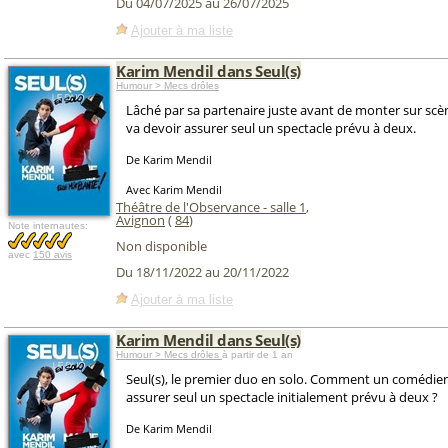
Du 04/07/2025 au 26/07/2025
Ajouter à ma liste
Karim Mendil dans Seul(s)
Humour > Mecs drôles
Lâché par sa partenaire juste avant de monter sur sc
va devoir assurer seul un spectacle prévu à deux.
De Karim Mendil
Avec Karim Mendil
Théâtre de l'Observance - salle 1
,
Avignon
(
84
)
Note internautes:
Non disponible
avec
150 avis
Du 18/11/2022 au 20/11/2022
Ajouter à ma liste
Karim Mendil dans Seul(s)
Humour > Mecs drôles
à partir de 1 an
Seul(s), le premier duo en solo. Comment un comédien 
assurer seul un spectacle initialement prévu à deux ?
De Karim Mendil