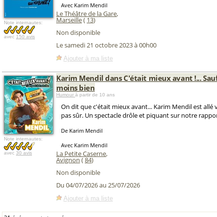
Avec Karim Mendil
Le Théâtre de la Gare
,
Marseille
(
13
)
Note internautes:
Non disponible
avec
150 avis
Le samedi 21 octobre 2023 à 00h00
Ajouter à ma liste
Karim Mendil dans C'était mieux avant !... Sau
moins bien
Humour
à partir de 10 ans
On dit que c'était mieux avant... Karim Mendil est allé vé
pas sûr. Un spectacle drôle et piquant sur notre rapport
De Karim Mendil
Note internautes:
Avec Karim Mendil
La Petite Caserne
,
avec
30 avis
Avignon
(
84
)
Non disponible
Du 04/07/2026 au 25/07/2026
Ajouter à ma liste