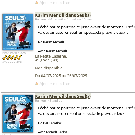
Ajouter à ma liste
Karim Mendil dans Seul(s)
Humour > Mecs drôles
à partir de 10 ans
Lâché par sa partenaire juste avant de monter sur sc
va devoir assurer seul, un spectacle prévu à deux...
De Karim Mendil
Avec Karim Mendil
Note internautes:
La Petite Caserne
,
Avignon
(
84
)
avec
150 avis
Non disponible
Du 04/07/2025 au 26/07/2025
Ajouter à ma liste
Karim Mendil dans Seul(s)
Humour > Stand up
Lâché par sa partenaire juste avant de monter sur sc
va devoir assurer seul un spectacle prévu à deux...
De Bal Caroline
Avec Mendil Karim