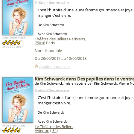
Théâtre > Seul en scène
C'est l'histoire d'une jeune femme gourmande et joye
manger c'est vivre.
De Kim Schwarck
Avec Kim Schwarck
Note internautes:
Théâtre des Béliers Parisiens
,
75018
Paris
avec
165 avis
Non disponible
Du 23/06/2017 au 10/06/2018
Ajouter à ma liste
Kim Schwarck dans Des papilles dans le ventr
de Kim Schwarck, mis en scène par Kim Schwarck, Pierre No
Théâtre > Seul en scène
C'est l'histoire d'une jeune femme gourmande et joye
manger c'est vivre.
De Kim Schwarck
Avec Kim Schwarck
Note internautes:
Le Théâtre des Béliers
,
Avignon
(
84
)