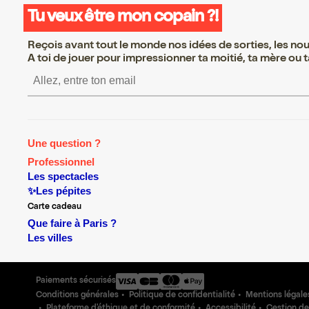
Tu veux être mon copain ?!
Reçois avant tout le monde nos idées de sorties, les nouv
A toi de jouer pour impressionner ta moitié, ta mère ou ta
S’inscrire S’inscrire S’inscrire S’inscr
Une question ?
Professionnel
Les spectacles
✨Les pépites
Carte cadeau
Que faire à Paris ?
Les villes
Paiements sécurisés
Conditions générales
Politique de confidentialité
Mentions légale
Plateforme d'éthique et de conformité
Accessibilité
Gestion de