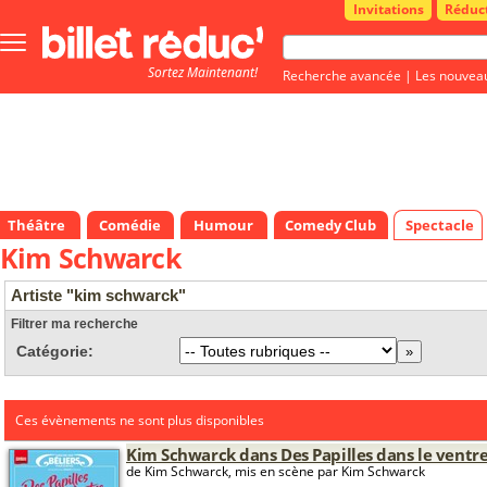
Invitations
Réduc
Bouton
menu
Sortez Maintenant!
principale
Recherche avancée
|
Les nouvea
Théâtre
Comédie
Humour
Comedy Club
Spectacle
Kim Schwarck
Artiste "kim schwarck"
Filtrer ma recherche
Catégorie:
Ces évènements ne sont plus disponibles
Kim Schwarck dans Des Papilles dans le ventr
de Kim Schwarck, mis en scène par Kim Schwarck