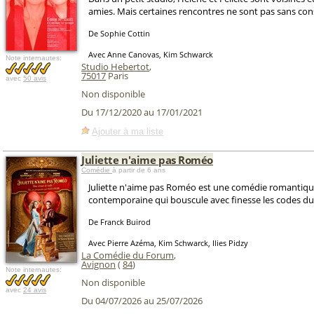
amies. Mais certaines rencontres ne sont pas sans con
De Sophie Cottin
Avec Anne Canovas, Kim Schwarck
Note internautes:
Studio Hebertot
,
75017
Paris
avec
50 avis
Non disponible
Du 17/12/2020 au 17/01/2021
Ajouter à ma liste
Juliette n'aime pas Roméo
Comédie
à partir de 6 ans
Juliette n'aime pas Roméo est une comédie romantiq
contemporaine qui bouscule avec finesse les codes du 
De Franck Buirod
Avec Pierre Azéma, Kim Schwarck, Ilies Pidzy
La Comédie du Forum
,
Avignon
(
84
)
Note internautes:
Non disponible
avec
24 avis
Du 04/07/2026 au 25/07/2026