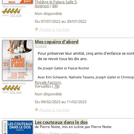
Théâtre le Palace Salle 5
,
Avignon
(
84
)
Note internautes:
Non disponible
avec
450 avis
Du 07/07/2022 au 30/07/2022
Ajouter à ma liste
Mes copains d'abord
Comédie
Pour préserver leur amitié, cinq amis d'enfance se sont
de se revoir tous les dix ans.
De Joseph Gallet et Pascal Rocher
Avec Kim Schwarck, Nathalie Tassera, Joseph Gallet et Christo
Royale Factory
,
Note internautes:
Versailles (
78
)
avec
450 avis
Non disponible
Du 09/02/2023 au 11/02/2023
Ajouter à ma liste
Les couteaux dans le dos
de Pierre Notte, mis en scène par Pierre Notte
Théâtre > Théâtre contemporain