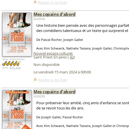
Ajouter à ma liste
Mes copains d'abord
Comédie
Une histoire bien pensée avec des personnages parfai
des comédiens talentueux et un texte qui surprend et fa
De Pascal Rocher, Joseph Gallet
Avec Kim Schwarck, Nathalie Tassera, Joseph Gallet, Christoph
Nouvel espace culturel
,
Saint Priest En Jarez (
42
)
Note internautes:
Non disponible
avec
450 avis
Le vendredi 15 mars 2024 à 00h00
Ajouter à ma liste
Mes copains d'abord
Comédie
Pour préserver leur amitié, cinq amis d'enfance se sont
de se revoir tous les dix ans.
De Joseph Gallet, Pascal Rocher
Avec Kim Schwarck, Nathalie Tassera, Joseph Gallet et Christo