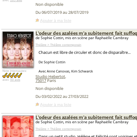
avec
165 avis
Non disponible
Du 06/07/2019 au 28/07/2019
Ajouter à ma liste
L'odeur des azalées m'a subitement fait suffo
de Sophie Cottin, mis en scène par Raphaëlle Cambray
Théâtre > Théâtre contemporain
Chacun est libre de circuler et donc de disparaître...
De Sophie Cottin
Avec Anne Canovas, Kim Schwarck
Note internautes:
Studio Hebertot
,
75017
Paris
avec
50 avis
Non disponible
Du 03/02/2022 au 27/03/2022
Ajouter à ma liste
L'odeur des azalées m'a subitement fait suffo
de Sophie Cottin, mis en scène par Raphaëlle Cambray
Théâtre > Théâtre contemporain
Dans un petit studio, Hélène et Félicité sont voisines 