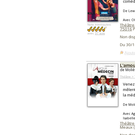
coméd
De Lewi
Avec Ol
Théâtre
Note internautes:
75016
P
avec
37 avis
Non dis
Du 30/1
Ajoute
L'amou
de Moliè
Théâtre > 
Venez 
mêlent
la méd
De Mol
Avec Ag
Isabell
Théâtre
Meaux 