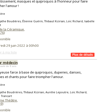
tissement, masques et quiproquos à l'honneur pour faire
her l'amour !
ière
athe Boudières, Étienne Guérin, Thibaut Kizirian, Loïc Richard, Isabelle
t
e la Céramique
,
76
)
ponible
redi 29 juin 2022 à 00h00
r à ma liste
r médecin
partir de 8 ans
yeuse farce à base de quiproquos, duperies, danses,
s et chants pour faire triompher l'amour.
ière
athe Boudrières, Thibaut Kizirian, Aurélie Lepoutre, Loïc Richard,
e Trancart
me Théâtre
,
69
)
ponible