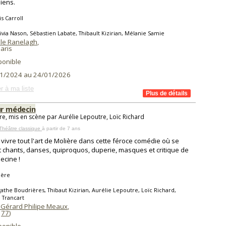
iens.
s Carroll
ivia Nason, Sébastien Labate, Thibault Kizirian, Mélanie Samie
 le Ranelagh
,
aris
ponible
1/2024 au 24/01/2026
r à ma liste
r médecin
re, mis en scène par Aurélie Lepoutre, Loïc Richard
Théâtre classique
à partir de 7 ans
vivre tout l'art de Molière dans cette féroce comédie où se
 chants, danses, quiproquos, duperie, masques et critique de
ecine !
ière
athe Boudrières, Thibaut Kizirian, Aurélie Lepoutre, Loïc Richard,
e Trancart
 Gérard Philipe Meaux
,
(
77
)