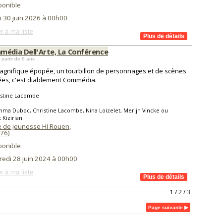
ponible
i 30 juin 2026 à 00h00
r à ma liste
média Dell'Arte, La Conférence
 partir de 6 ans
gnifique épopée, un tourbillon de personnages et de scènes
es, c'est diablement Commédia.
istine Lacombe
ma Duboc, Christine Lacombe, Nina Loizelet, Merijn Vincke ou
 Kizirian
 de jeunesse HI Rouen
,
76
)
ponible
redi 28 juin 2024 à 00h00
r à ma liste
1
/
2
/
3