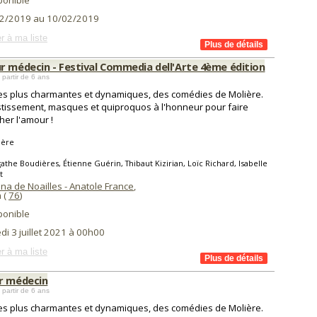
ponible
2/2019 au 10/02/2019
r à ma liste
r médecin - Festival Commedia dell'Arte 4ème édition
 partir de 6 ans
s plus charmantes et dynamiques, des comédies de Molière.
tissement, masques et quiproquos à l'honneur pour faire
her l'amour !
ière
athe Boudières, Étienne Guérin, Thibaut Kizirian, Loïc Richard, Isabelle
t
na de Noailles - Anatole France
,
 (
76
)
ponible
i 3 juillet 2021 à 00h00
r à ma liste
r médecin
 partir de 6 ans
s plus charmantes et dynamiques, des comédies de Molière.