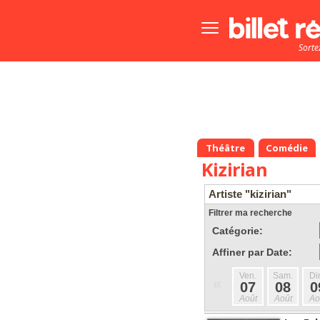
Bouton
menu
Sorte
principale
Théâtre
Comédie
Kizirian
Artiste "kizirian"
Filtrer ma recherche
Catégorie:
Affiner par Date:
Ven.
Sam.
Di
«
07
08
0
Août
Août
Ao