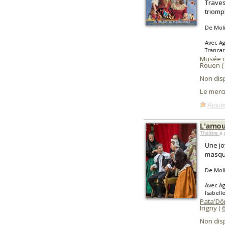
Traves
triomp
De Mol
Avec Ag
Trancar
Musée d
Rouen (
Non dis
Le merc
Ajoute
L'amou
Théâtre
à 
Une jo
masque
De Mol
Avec Ag
Isabell
Pata'Dô
Irigny (
Non dis