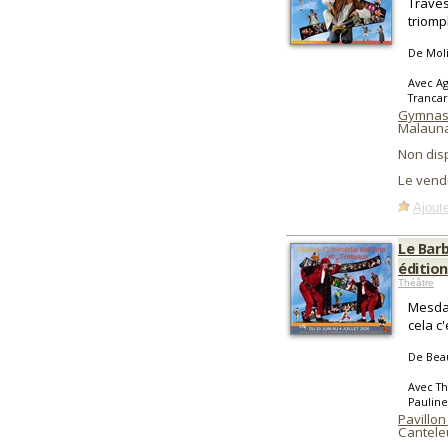
Traves
triomp
De Mol
Avec Ag
Trancar
Gymnase
Malauna
Non dis
Le vend
Ajoute
Le Barb
édition
Théâtre
Mesdam
cela c
De Bea
Avec Th
Pauline
Pavillon
Cantele