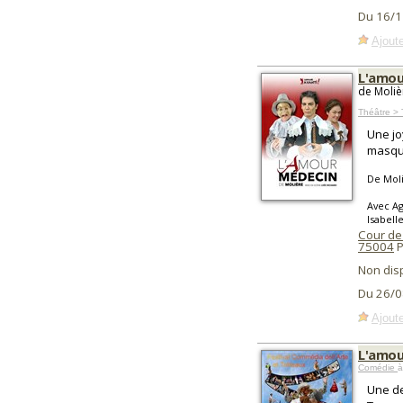
Du 16/1
Ajoute
L'amou
de Moliè
Théâtre > 
Une jo
masque
De Mol
Avec Ag
Isabell
Cour de
75004
P
Non dis
Du 26/0
Ajoute
L'amou
Comédie
à
Une de