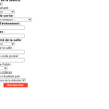
 de la Séance:
uhaité :
e sortie :
 d'événement :
es :
té de la salle:
la salle :
u code postal :
 Public :
 critères
es résultats par :