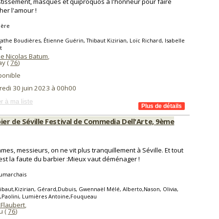
tissement, masques et quiproquos à l'honneur pour faire
her l'amour !
ière
athe Boudières, Étienne Guérin, Thibaut Kizirian, Loïc Richard, Isabelle
t
 Nicolas Batum
,
y (
76
)
ponible
redi 30 juin 2023 à 00h00
r à ma liste
ier de Séville Festival de Commedia Dell'Arte, 9ème
es, messieurs, on ne vit plus tranquillement à Séville. Et tout
'est la faute du barbier :Mieux vaut déménager !
umarchais
ibaut,Kizirian, Gérard,Dubuis, Gwennaël Mélé, Alberto,Nason, Olivia,
,Paolini, Lumières Antoine,Fouqueau
 Flaubert
,
u (
76
)