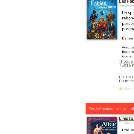
Les Fa
Spectacle
Un spe
rebond
person
prenne
De Jean
Avec Ca
Boudrie
Guillau
Théâtre
75016
P
Du 10/1
Du merc
Ajoute
Ces évènements ne sont pl
L'histo
Théâtre
à 
Une ad