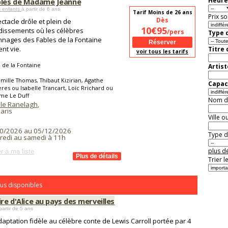
Heure
bles de Madame Jeanne
s enfants
à partir de 6 ans
Tarif Moins de 26 ans
Prix so
Dès
ctacle drôle et plein de
10€95
issements où les célèbres
/pers
Type d
nages des Fables de la Fontaine
nt vie.
Titre
voir tous les tarifs
 de la Fontaine
Artist
mille Thomas, Thibaut Kizirian, Agathe
Capaci
res ou Isabelle Trancart, Loïc Rrichard ou
me Le Duff
Nom de 
 le Ranelagh
,
aris
Ville o
0/2026 au 05/12/2026
Type de
redi au samedi à 11h
plus de
r à ma liste
Trier l
us disponibles
ire d'Alice au pays des merveilles
partir de 5 ans
aptation fidèle au célèbre conte de Lewis Carroll portée par 4