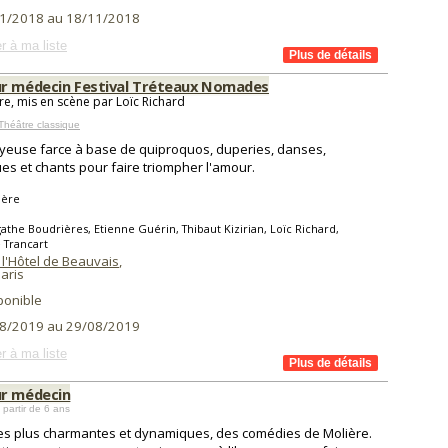
1/2018 au 18/11/2018
r à ma liste
r médecin Festival Tréteaux Nomades
re, mis en scène par Loïc Richard
Théâtre classique
yeuse farce à base de quiproquos, duperies, danses,
s et chants pour faire triompher l'amour.
ière
athe Boudrières, Etienne Guérin, Thibaut Kizirian, Loïc Richard,
e Trancart
 l'Hôtel de Beauvais
,
aris
ponible
8/2019 au 29/08/2019
r à ma liste
r médecin
 partir de 6 ans
s plus charmantes et dynamiques, des comédies de Molière.