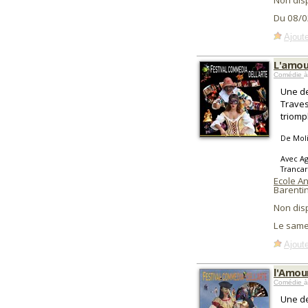
Non dis
Du 08/0
Ajoute
L'amou
Comédie
à
Une de
Traves
triomp
De Mol
Avec Ag
Trancar
Ecole An
Barentin
Non dis
Le samed
Ajoute
l'Amou
Comédie
à
Une de