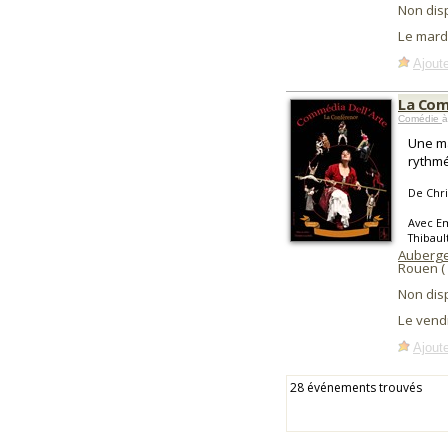
Non dis
Le mard
Ajoute
La Com
Comédie
à
Une ma
rythmé
De Chr
Avec Em
Thibault
Auberge
Rouen (
Non dis
Le vend
Ajoute
28 événements trouvés