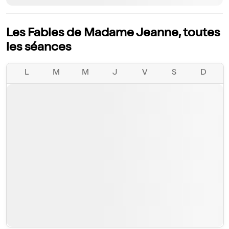
Les Fables de Madame Jeanne, toutes
les séances
L
M
M
J
V
S
D