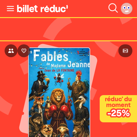
réduc' du
moment
-25%