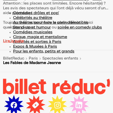
Attention : les places sont limitées. Encore hésitant(e) ?
Les avis des spectateurs qui l'ont déjà vécu seront d'une
aide précieuse !
Comédies drôles et pop’
Célébrités au théâtre
Toujours à la recherche de la sortie idéale ? Voici
Au théâtre, pour faire le plein d’émotions
quelques pistes :
Stand-up et humour
ou
soirée en comedy clubs
Comédies musicales
Cirque, magie et mentalisme
Lire la suite
Activités et sorties à Paris
Expos & Musées à Paris
Pour les enfants, petits et grands
BilletReduc
Paris
Spectacles enfants
Les Fables de Madame Jeanne