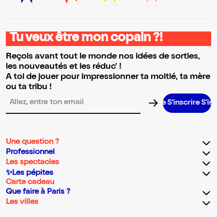
Tu veux être mon copain ?!
Reçois avant tout le monde nos idées de sorties,
les nouveautés et les réduc' !
A toi de jouer pour impressionner ta moitié, ta mère
ou ta tribu !
S’inscrire S’inscrire S’ins
Adresse email pour la newsletter
Une question ?
Professionnel
Les spectacles
✨Les pépites
Carte cadeau
Que faire à Paris ?
Les villes