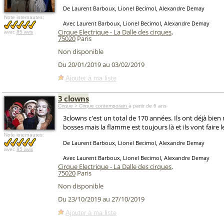
De Laurent Barboux, Lionel Becimol, Alexandre Demay
Note internautes:
Avec Laurent Barboux, Lionel Becimol, Alexandre Demay
Cirque Electrique - La Dalle des cirques
,
avec
85 avis
75020
Paris
Non disponible
Du 20/01/2019 au 03/02/2019
Ajouter à ma liste
3 clowns
Cirque > Cirque contemporain
à partir de 6 ans
3clowns c'est un total de 170 années. Ils ont déjà bien 
bosses mais la flamme est toujours là et ils vont faire l
Note internautes:
De Laurent Barboux, Lionel Becimol, Alexandre Demay
avec
85 avis
Avec Laurent Barboux, Lionel Becimol, Alexandre Demay
Cirque Electrique - La Dalle des cirques
,
75020
Paris
Non disponible
Du 23/10/2019 au 27/10/2019
Ajouter à ma liste