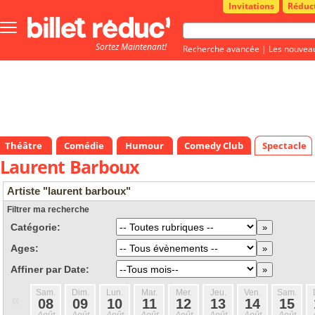
Invitations
Réduc
Bouton
menu
Sortez Maintenant!
principale
Recherche avancée
|
Les nouvea
Théâtre
Comédie
Humour
Comedy Club
Spectacle
Laurent Barboux
Artiste "laurent barboux"
Filtrer ma recherche
Catégorie:
Ages:
Affiner par Date:
Sam.
Dim.
Lun.
Mar.
Mer.
Jeu.
Ven.
Sam.
«
08
09
10
11
12
13
14
15