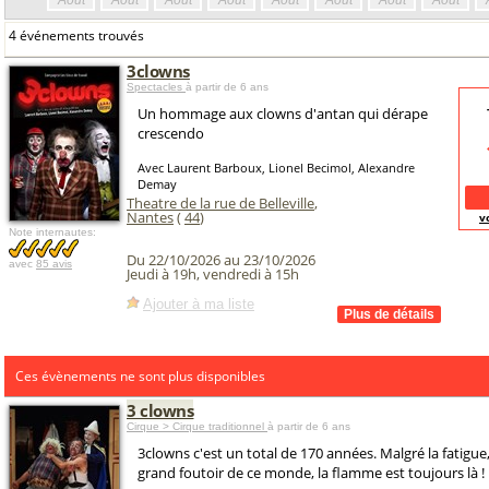
Août
Août
Août
Août
Août
Août
Août
Août
4 événements trouvés
3clowns
Spectacles
à partir de 6 ans
Un hommage aux clowns d'antan qui dérape
crescendo
Avec Laurent Barboux, Lionel Becimol, Alexandre
Demay
Theatre de la rue de Belleville
,
Nantes
(
44
)
v
Note internautes:
Du 22/10/2026 au 23/10/2026
avec
85 avis
Jeudi à 19h, vendredi à 15h
Ajouter à ma liste
Ces évènements ne sont plus disponibles
3 clowns
Cirque > Cirque traditionnel
à partir de 6 ans
3clowns c'est un total de 170 années. Malgré la fatigue, 
grand foutoir de ce monde, la flamme est toujours là !