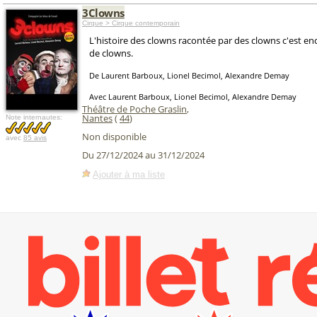
3Clowns
Cirque > Cirque contemporain
L'histoire des clowns racontée par des clowns c'est en
de clowns.
De Laurent Barboux, Lionel Becimol, Alexandre Demay
Avec Laurent Barboux, Lionel Becimol, Alexandre Demay
Théâtre de Poche Graslin
,
Nantes
(
44
)
Note internautes:
Non disponible
avec
85 avis
Du 27/12/2024 au 31/12/2024
Ajouter à ma liste