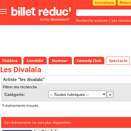
Invitations
Réduc
Bouton
menu
Sortez Maintenant!
principale
Recherche avancée
|
Les nouvea
Théâtre
Comédie
Humour
Comedy Club
Spectacle
Les Divalala
Artiste "les divalala"
Filtrer ma recherche
Catégorie:
5 événements trouvés
Ces évènements ne sont plus disponibles