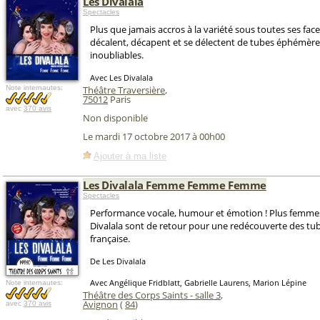
Les Divalala
Spectacles
Plus que jamais accros à la variété sous toutes ses face
décalent, décapent et se délectent de tubes éphémèr
inoubliables.
Avec Les Divalala
Note internautes:
Théâtre Traversière
,
75012
Paris
avec
370 avis
Non disponible
Le mardi 17 octobre 2017 à 00h00
Ajouter à ma liste
Les Divalala Femme Femme Femme
Spectacles
Performance vocale, humour et émotion ! Plus femmes
Divalala sont de retour pour une redécouverte des tub
française.
De Les Divalala
Avec Angélique Fridblatt, Gabrielle Laurens, Marion Lépine
Note internautes:
Théâtre des Corps Saints - salle 3
,
Avignon
(
84
)
avec
370 avis