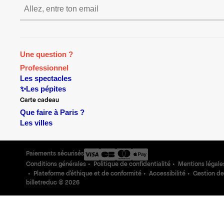
S’inscrire S’inscrire S’inscrir
Une question ?
Professionnel
Les spectacles
✨Les pépites
Carte cadeau
Que faire à Paris ?
Les villes
Paiements sécurisés
Conditions générales
Politique de confidentialité
Mentions légale
Plateforme d'éthique et de conformité
Accessibilité
Gestion de
billetreduc ©
2026