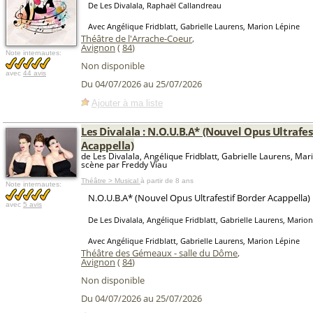
De Les Divalala, Raphaël Callandreau
Avec Angélique Fridblatt, Gabrielle Laurens, Marion Lépine
Théâtre de l'Arrache-Coeur
,
Avignon
(
84
)
Note internautes:
Non disponible
avec
44 avis
Du 04/07/2026 au 25/07/2026
Ajouter à ma liste
Les Divalala : N.O.U.B.A* (Nouvel Opus Ultrafes
Acappella)
de Les Divalala, Angélique Fridblatt, Gabrielle Laurens, Mar
scène par Freddy Viau
Théâtre > Musical
à partir de 8 ans
Note internautes:
N.O.U.B.A* (Nouvel Opus Ultrafestif Border Acappella)
avec
5 avis
De Les Divalala, Angélique Fridblatt, Gabrielle Laurens, Mario
Avec Angélique Fridblatt, Gabrielle Laurens, Marion Lépine
Théâtre des Gémeaux - salle du Dôme
,
Avignon
(
84
)
Non disponible
Du 04/07/2026 au 25/07/2026