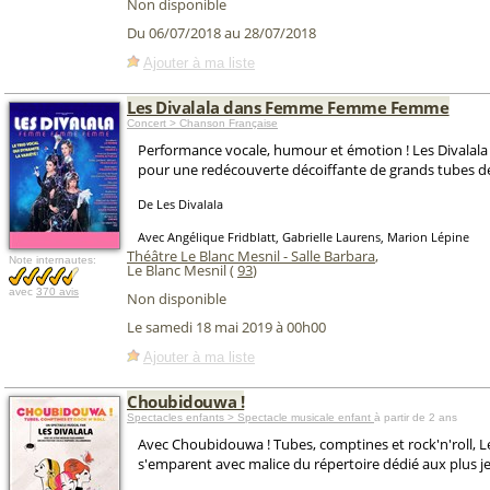
Non disponible
Du 06/07/2018 au 28/07/2018
Ajouter à ma liste
Les Divalala dans Femme Femme Femme
Concert > Chanson Française
Performance vocale, humour et émotion ! Les Divalala
pour une redécouverte décoiffante de grands tubes de 
De Les Divalala
Avec Angélique Fridblatt, Gabrielle Laurens, Marion Lépine
Théâtre Le Blanc Mesnil - Salle Barbara
,
Note internautes:
Le Blanc Mesnil (
93
)
avec
370 avis
Non disponible
Le samedi 18 mai 2019 à 00h00
Ajouter à ma liste
Choubidouwa !
Spectacles enfants > Spectacle musicale enfant
à partir de 2 ans
Avec Choubidouwa ! Tubes, comptines et rock'n'roll, Le
s'emparent avec malice du répertoire dédié aux plus je