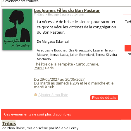
2 événements trouvés
Les Jeunes Filles du Bon Pasteur
Théâtre > Engagé
à partir de 14 ans
La nécessité de briser le silence pour raconter
Tari
ce qu'ont vécu les victimes de la congrégation
du Bon Pasteur.
De Margaux Eskenazi
Avec Leslie Bouchet, Elsa Grzeszczak, Lazare Herson-
v
Macarel, Kenza Laala, Julien Romelard, Teresa Silveira
Machado
Théâtre de la Tempête - Cartoucherie
,
75012
Paris
Du 29/05/2027 au 20/06/2027
Du mardi au samedi à 20h et le dimanche et le
mardi à 16h
Ajouter à ma liste
Ces évènements ne sont plus disponibles
Tribus
de Nina Raine, mis en scène par Mélanie Leray