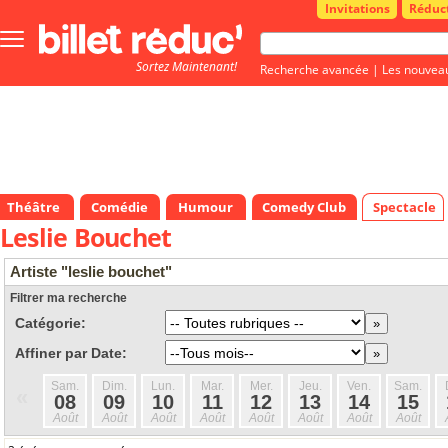
Invitations
Réduc
Bouton
menu
Sortez Maintenant!
principale
Recherche avancée
|
Les nouvea
Théâtre
Comédie
Humour
Comedy Club
Spectacle
Leslie Bouchet
Artiste "leslie bouchet"
Filtrer ma recherche
Catégorie:
Affiner par Date:
Sam.
Dim.
Lun.
Mar.
Mer.
Jeu.
Ven.
Sam.
«
08
09
10
11
12
13
14
15
Août
Août
Août
Août
Août
Août
Août
Août