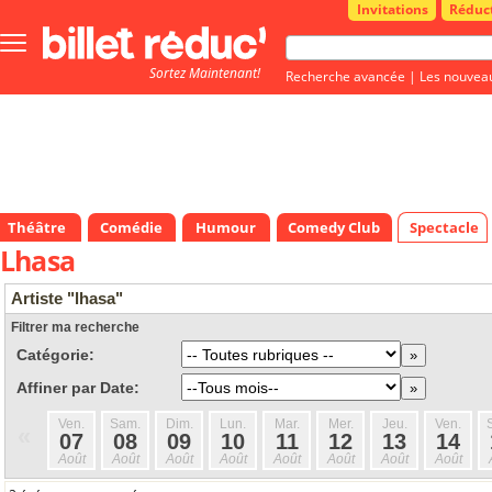
Invitations
Réduc
Bouton
menu
Sortez Maintenant!
principale
Recherche avancée
|
Les nouvea
Théâtre
Comédie
Humour
Comedy Club
Spectacle
Lhasa
Artiste "lhasa"
Filtrer ma recherche
Catégorie:
Affiner par Date:
Ven.
Sam.
Dim.
Lun.
Mar.
Mer.
Jeu.
Ven.
«
07
08
09
10
11
12
13
14
Août
Août
Août
Août
Août
Août
Août
Août