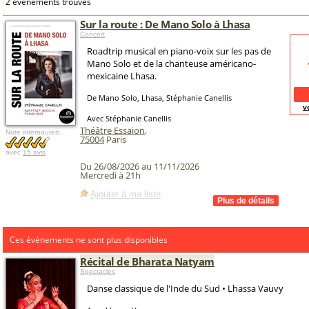
2 événements trouvés
Sur la route : De Mano Solo à Lhasa
Concert
Roadtrip musical en piano-voix sur les pas de
Mano Solo et de la chanteuse américano-
mexicaine Lhasa.
De Mano Solo, Lhasa, Stéphanie Canellis
v
Avec Stéphanie Canellis
Théâtre Essaion
,
Note internautes:
75004
Paris
avec
15 avis
Du 26/08/2026 au 11/11/2026
Mercredi à 21h
Ajouter à ma liste
Ces évènements ne sont plus disponibles
Récital de Bharata Natyam
Spectacles
Danse classique de l'Inde du Sud • Lhassa Vauvy