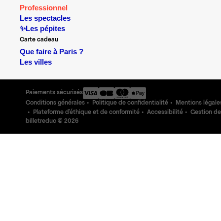
Professionnel
Les spectacles
✨Les pépites
Carte cadeau
Que faire à Paris ?
Les villes
Paiements sécurisés
Conditions générales
Politique de confidentialité
Mentions légale
Plateforme d'éthique et de conformité
Accessibilité
Gestion de
billetreduc ©
2026