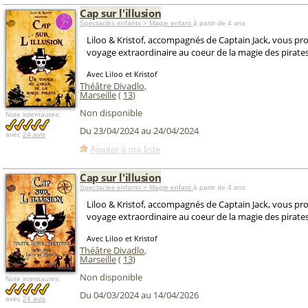
Cap sur l'illusion
Spectacles enfants > Magie enfant
à partir de 4 ans
Liloo & Kristof, accompagnés de Captain Jack, vous p
voyage extraordinaire au coeur de la magie des pirates
Avec Liloo et Kristof
Théâtre Divadlo
,
Marseille
(
13
)
Non disponible
Note internautes:
Du 23/04/2024 au 24/04/2024
avec
24 avis
Ajouter à ma liste
Cap sur l'illusion
Spectacles enfants > Magie enfant
à partir de 4 ans
Liloo & Kristof, accompagnés de Captain Jack, vous p
voyage extraordinaire au coeur de la magie des pirates
Avec Liloo et Kristof
Théâtre Divadlo
,
Marseille
(
13
)
Non disponible
Note internautes:
Du 04/03/2024 au 14/04/2026
avec
24 avis