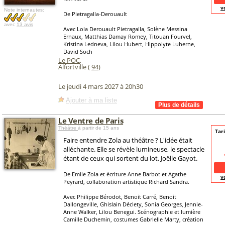
v
Note internautes:
De Pietragalla-Derouault
avec
13 avis
Avec Lola Derouault Pietragalla, Solène Messina
Ernaux, Matthias Damay Romey, Titouan Fourvel,
Kristina Ledneva, Lilou Hubert, Hippolyte Luherne,
David Soch
Le POC
,
Alfortville (
94
)
Le jeudi 4 mars 2027 à 20h30
Ajouter à ma liste
Le Ventre de Paris
Théâtre
à partir de 15 ans
Tari
Faire entendre Zola au théâtre ? L'idée était
alléchante. Elle se révèle lumineuse, le spectacle
étant de ceux qui sortent du lot. Joëlle Gayot.
De Emile Zola et écriture Anne Barbot et Agathe
v
Peyrard, collaboration artistique Richard Sandra.
Avec Philippe Bérodot, Benoit Carré, Benoit
Dallongeville, Ghislain Déclety, Sonia Georges, Jennie-
Anne Walker, Lilou Benegui. Scénographie et lumière
Camille Duchemin, costumes Gabrielle Marty, création