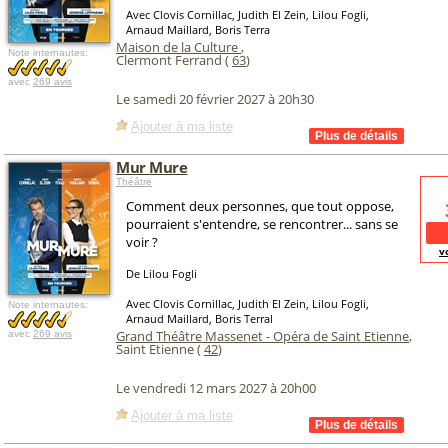
Avec Clovis Cornillac, Judith El Zein, Lilou Fogli,
Arnaud Maillard, Boris Terra
Maison de la Culture
,
Note internautes:
Clermont Ferrand (
63
)
avec
269 avis
Le samedi 20 février 2027 à 20h30
Ajouter à ma liste
Mur Mure
Théâtre
Comment deux personnes, que tout oppose,
pourraient s'entendre, se rencontrer... sans se
voir ?
v
De Lilou Fogli
Avec Clovis Cornillac, Judith El Zein, Lilou Fogli,
Note internautes:
Arnaud Maillard, Boris Terral
Grand Théâtre Massenet - Opéra de Saint Etienne
,
avec
269 avis
Saint Etienne (
42
)
Le vendredi 12 mars 2027 à 20h00
Ajouter à ma liste