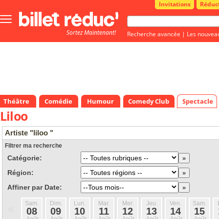
Invitations
Réduc
Bouton
menu
Sortez Maintenant!
principale
Recherche avancée
|
Les nouvea
Théâtre
Comédie
Humour
Comedy Club
Spectacle
Liloo
Artiste "liloo "
Filtrer ma recherche
Catégorie:
Région:
Affiner par Date:
Sam.
Dim.
Lun.
Mar.
Mer.
Jeu.
Ven.
Sam.
«
08
09
10
11
12
13
14
15