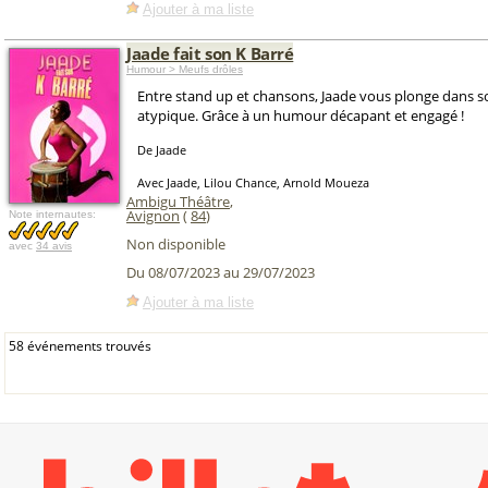
Ajouter à ma liste
Jaade fait son K Barré
Humour > Meufs drôles
Entre stand up et chansons, Jaade vous plonge dans s
atypique. Grâce à un humour décapant et engagé !
De Jaade
Avec Jaade, Lilou Chance, Arnold Moueza
Ambigu Théâtre
,
Avignon
(
84
)
Note internautes:
Non disponible
avec
34 avis
Du 08/07/2023 au 29/07/2023
Ajouter à ma liste
58 événements trouvés