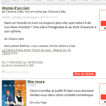
Août
Août
Août
Août
Août
Août
Août
Août
Atome d'un rien
de Césaria Callo, mis en scène par Césaria Callo
Théâtre > Théâtre contemporain
à partir de 12 ans
Dans un monde où tout va toujours plus vite, que reste-t-il de
nos rêves d'enfant ? Une ode à l'imaginaire et au droit d'avancer à
v
son rythme.
De Césaria Callo
Avec Juliette Mathieu, Lilou Lemaire, Emma Lefèvre Le Gal
Le Centre Paris Anim' Point du Jour - Mairie du 16
,
75016
Paris
Du 17/09/2026 au 18/09/2026
Jeudi et vendredi à 20h
Ajouter à ma liste
Mur mure
Théâtre
Clovis Cornillac et Judith El Zein vous donnent
rendez-vous dans cette comédie romantique.
v
De Lilou Fogli