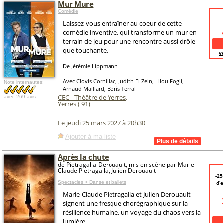
Mur Mure
Comédie
Laissez-vous entraîner au coeur de cette
comédie inventive, qui transforme un mur en
terrain de jeu pour une rencontre aussi drôle
que touchante.
v
De Jérémie Lippmann
Avec Clovis Cornillac, Judith El Zein, Lilou Fogli,
Note internautes:
Arnaud Maillard, Boris Terral
CEC - Théâtre de Yerres
,
avec
269 avis
Yerres (
91
)
Le jeudi 25 mars 2027 à 20h30
Ajouter à ma liste
Après la chute
de Pietragalla-Derouault, mis en scène par Marie-
Claude Pietragalla, Julien Derouault
-2
Spectacles > Danse et ballets
d’
Marie-Claude Pietragalla et Julien Derouault
signent une fresque chorégraphique sur la
résilience humaine, un voyage du chaos vers la
lumière.