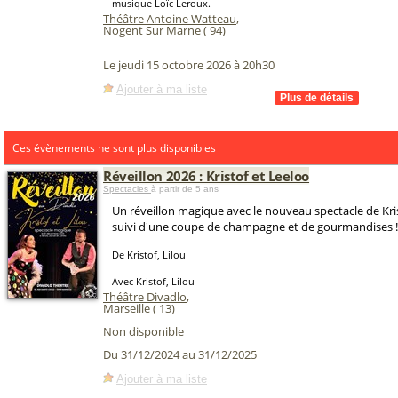
musique Loïc Leroux.
Théâtre Antoine Watteau
,
Nogent Sur Marne (
94
)
Le jeudi 15 octobre 2026 à 20h30
Ajouter à ma liste
Ces évènements ne sont plus disponibles
Réveillon 2026 : Kristof et Leeloo
Spectacles
à partir de 5 ans
Un réveillon magique avec le nouveau spectacle de Kri
suivi d'une coupe de champagne et de gourmandises !
De Kristof, Lilou
Avec Kristof, Lilou
Théâtre Divadlo
,
Marseille
(
13
)
Non disponible
Du 31/12/2024 au 31/12/2025
Ajouter à ma liste