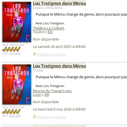
Lou Trotignon dans Mérou
Humour > Mecs drôles
Puisque le Mérou change de genre, alors pourquoi pas
Avec Lou Trotignon
Théâtre Le Colbert
,
Toulon (
83
)
Non disponible
Note internautes:
Le samedi 26 avril 2025 à 00h00
avec
432 avis
Ajouter à ma liste
Lou Trotignon dans Mérou
Humour
Puisque le Mérou change de genre, alors pourquoi pas
Avec Lou Trotignon
Bourse du Travail Lyon
,
Lyon
(
69
)
Non disponible
Note internautes:
Le mercredi 6 mai 2026 à 00h00
avec
432 avis
Ajouter à ma liste