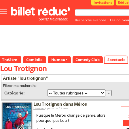
Invitations
Réduc
Bouton
menu
Sortez Maintenant!
principale
Recherche avancée
|
Les nouvea
Théâtre
Comédie
Humour
Comedy Club
Spectacle
Lou Trotignon
Artiste "lou trotignon"
Filtrer ma recherche
Catégorie:
Lou Trotignon dans Mérou
Humour
à partir de 12 ans
Puisque le Mérou change de genre, alors
pourquoi pas Lou ?
v