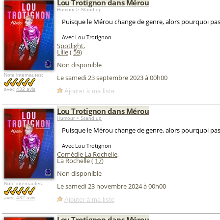
Lou Trotignon dans Mérou
Humour > Stand up
Puisque le Mérou change de genre, alors pourquoi pas
Avec Lou Trotignon
Spotlight
,
Lille
(
59
)
Non disponible
Note internautes:
Le samedi 23 septembre 2023 à 00h00
avec
432 avis
Ajouter à ma liste
Lou Trotignon dans Mérou
Humour > Stand up
Puisque le Mérou change de genre, alors pourquoi pas
Avec Lou Trotignon
Comédie La Rochelle
,
La Rochelle (
17
)
Non disponible
Note internautes:
Le samedi 23 novembre 2024 à 00h00
avec
432 avis
Ajouter à ma liste
Lou Trotignon dans Mérou