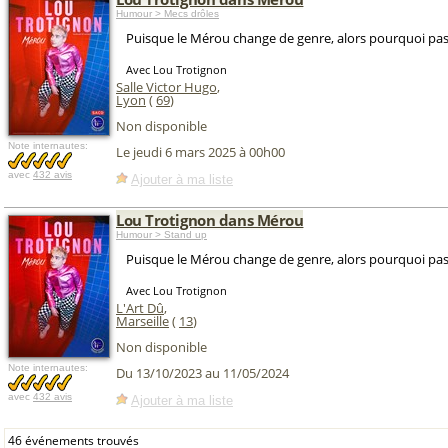
Humour > Mecs drôles
Puisque le Mérou change de genre, alors pourquoi pas
Avec Lou Trotignon
Salle Victor Hugo
,
Lyon
(
69
)
Non disponible
Note internautes:
Le jeudi 6 mars 2025 à 00h00
avec
432 avis
Ajouter à ma liste
Lou Trotignon dans Mérou
Humour > Stand up
Puisque le Mérou change de genre, alors pourquoi pas
Avec Lou Trotignon
L'Art Dû
,
Marseille
(
13
)
Non disponible
Note internautes:
Du 13/10/2023 au 11/05/2024
avec
432 avis
Ajouter à ma liste
46 événements trouvés