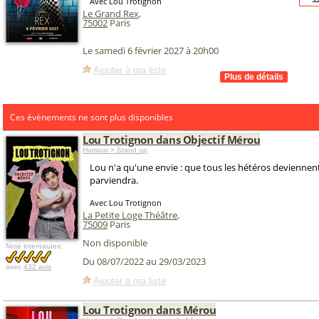
Avec Lou Trotignon
Le Grand Rex
,
75002
Paris
Le samedi 6 février 2027 à 20h00
Ajouter à ma liste
Ces évènements ne sont plus disponibles
Lou Trotignon dans Objectif Mérou
Humour > Stand up
Lou n'a qu'une envie : que tous les hétéros deviennent
parviendra.
Avec Lou Trotignon
La Petite Loge Théâtre
,
75009
Paris
Non disponible
Note internautes:
Du 08/07/2022 au 29/03/2023
avec
432 avis
Ajouter à ma liste
Lou Trotignon dans Mérou