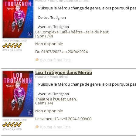
Humour > Stand up
à partir de 14 ans
Puisque le Mérou change de genre, alors pourquoi pas
De Lou Trotignon
Avec Lou Trotignon
Le Complexe Café-Théâtre - salle du haut
,
Lyon
(
69
)
Note internautes:
Non disponible
avec
432 avis
Du 01/07/2023 au 20/04/2024
Ajouter à ma liste
Lou Trotignon dans Mérou
Humour > Meufs drôles
Puisque le Mérou change de genre, alors pourquoi pas
Avec Lou Trotignon
Théâtre à l'Ouest Caen
,
Caen (
14
)
Non disponible
Le samedi 13 avril 2024 à 00h00
Note internautes:
Ajouter à ma liste
avec
432 avis