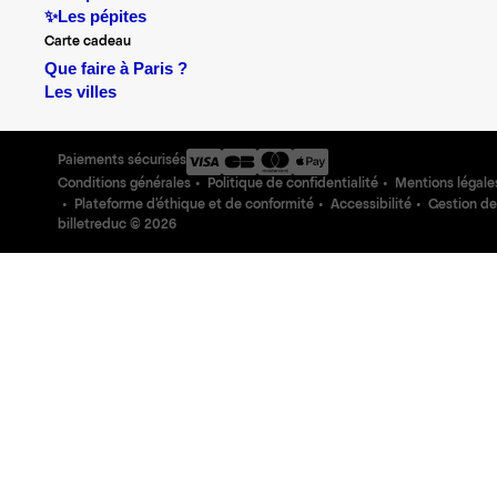
✨Les pépites
Carte cadeau
Que faire à Paris ?
Les villes
Paiements sécurisés
Conditions générales
Politique de confidentialité
Mentions légale
Plateforme d'éthique et de conformité
Accessibilité
Gestion de
billetreduc ©
2026