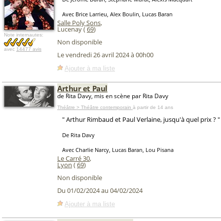
Avec Brice Larrieu, Alex Boulin, Lucas Baran
Salle Poly Sons
,
Lucenay (
69
)
Note internautes:
Non disponible
avec
14477 avis
Le vendredi 26 avril 2024 à 00h00
Ajouter à ma liste
Arthur et Paul
de Rita Davy, mis en scène par Rita Davy
Théâtre > Théâtre contemporain
à partir de 14 ans
" Arthur Rimbaud et Paul Verlaine, jusqu'à quel prix ? "
De Rita Davy
Avec Charlie Narcy, Lucas Baran, Lou Pisana
Le Carré 30
,
Lyon
(
69
)
Non disponible
Du 01/02/2024 au 04/02/2024
Ajouter à ma liste