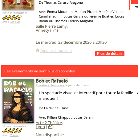
De Thomas Caruso Aragona
v
Avec Emma Mouquin, Manon Picard, Marlène Vulliet,
Note internautes:
Camille Jaunin, Lucas Garcia ou Jérémie Buatier, Lucas
Baran ou Thomas Caruso Aragona
avec
19 avis
Salle Pierre Lamy
,
Annecy (
74
)
Le mercredi 23 décembre 2026 à 20h30
Ajouter à ma liste
Ces évènements ne sont plus disponibles
Bob et Rafaelo
Théâtre > Jeunesse
à partir de 8 ans
Un spectacle visuel et interactif pour toute la famille –
manquer !
De La divine usine
Avec Killian Chapput, Lucas Baran
Acte 2 Théâtre
,
Lyon
(
69
)
Note internautes:
Non disponible
avec
2 avis