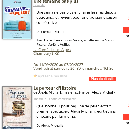
Une semaine pas plus
Comédie
Une semaine pas plus enchaîne les rires depuis
deux ans... et revient pour une troisième saison
consécutive !
De Clément Michel
v
Avec Lucas Baran, Lucas Garcia, en alternance Manon
Picard, Marlène Vulliet
La Comédie des Alpes
,
Chambéry (
73
)
Du 11/09/2026 au 07/05/2027
Vendredi et samedi à 20h30, dimanche à 16h30
Ajouter à ma liste
Le porteur d'Histoire
de Alexis Michalik, mis en scène par Alexis Michalik
Théâtre > Théâtre contemporain
Quel bonheur pour l'équipe de jouer le tout
premier spectacle d'Alexis Michalik, écrit et mis
en scène par lui-même.
v
De Alexis Michalik