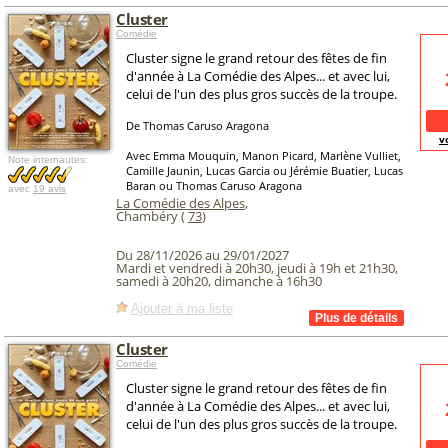
Cluster
Comédie
Cluster signe le grand retour des fêtes de fin
d'année à La Comédie des Alpes... et avec lui,
celui de l'un des plus gros succès de la troupe.
De Thomas Caruso Aragona
v
Avec Emma Mouquin, Manon Picard, Marlène Vulliet,
Note internautes:
Camille Jaunin, Lucas Garcia ou Jérémie Buatier, Lucas
Baran ou Thomas Caruso Aragona
avec
19 avis
La Comédie des Alpes
,
Chambéry (
73
)
Du 28/11/2026 au 29/01/2027
Mardi et vendredi à 20h30, jeudi à 19h et 21h30,
samedi à 20h20, dimanche à 16h30
Ajouter à ma liste
Cluster
Comédie
Cluster signe le grand retour des fêtes de fin
d'année à La Comédie des Alpes... et avec lui,
celui de l'un des plus gros succès de la troupe.