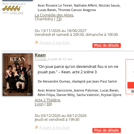
Note internautes:
Avec Roxane Le Texier, Nathalie Afferri, Nicolas Sauze,
Lucas Baran, Thomas Caruso Aragona
avec
2392 avis
La Comédie des Alpes
,
Chambéry (
73
)
Du 13/11/2026 au 18/06/2027
Vendredi et samedi à 20h30, dimanche à 16h30
Ajouter à ma liste
Kean
Comédie
à partir de 12 ans
"On joue parce qu'on deviendrait fou si on ne
jouait pas." – Kean, acte 2 scène 3
De Alexandre Dumas, réadapté par Jean-Paul Sartre
Avec Ariane Sancosme, Jeanne Palomar, Lucas Baran,
v
Rémi Filipa, Daniel Willy, Sacha Valentin, Krystal Djivre
Acte 2 Théâtre
,
Lyon
(
69
)
Du 03/12/2026 au 04/12/2026
Jeudi et vendredi à 19h30
Ajouter à ma liste