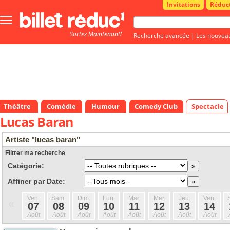
Invitations
Réduc
Bouton
menu
Sortez Maintenant!
principale
Recherche avancée
|
Les nouvea
Théâtre
Comédie
Humour
Comedy Club
Spectacle
Lucas Baran
Artiste "lucas baran"
Filtrer ma recherche
Catégorie:
Affiner par Date:
Ven.
Sam.
Dim.
Lun.
Mar.
Mer.
Jeu.
Ven.
«
07
08
09
10
11
12
13
14
Août
Août
Août
Août
Août
Août
Août
Août