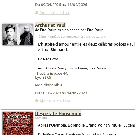
Du 09/04/2026 au 11/04/2026
Ajouter à ma liste
Arthur et Paul
de Rita Davy, mis en scène par Rita Davy
Théâtre > Théâtre contemporain
à partir de 12 ans
L'histoire d'amour entre les deux célèbres poètes Paul
Arthur Rimbaud.
De Rita Davy
Avec Charlie Narcy, Lucas Baran, Lou Pisana
Théâtre Espace 44
,
Lyon
(
69
)
Non disponible
Du 10/05/2023 au 14/05/2023
Ajouter à ma liste
Desperate Housemen
Comédie
Après l'Olympia, Bobino le Grand Point Virgule : Lucena
De Jérôme Daran, Stéphane Murat, Alexis Macquart