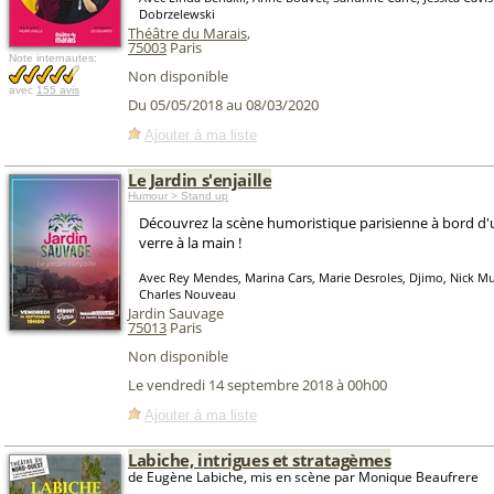
Dobrzelewski
Théâtre du Marais
,
75003
Paris
Note internautes:
Non disponible
avec
155 avis
Du 05/05/2018 au 08/03/2020
Ajouter à ma liste
Le Jardin s'enjaille
Humour > Stand up
Découvrez la scène humoristique parisienne à bord d'
verre à la main !
Avec Rey Mendes, Marina Cars, Marie Desroles, Djimo, Nick 
Charles Nouveau
Jardin Sauvage
75013
Paris
Non disponible
Le vendredi 14 septembre 2018 à 00h00
Ajouter à ma liste
Labiche, intrigues et stratagèmes
de Eugène Labiche, mis en scène par Monique Beaufrere