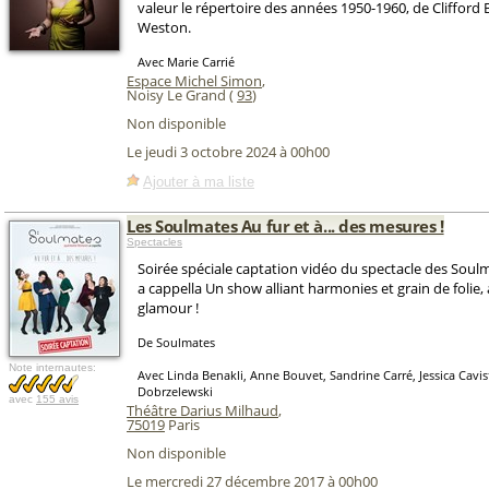
valeur le répertoire des années 1950-1960, de Cliffor
Weston.
Avec Marie Carrié
Espace Michel Simon
,
Noisy Le Grand (
93
)
Non disponible
Le jeudi 3 octobre 2024 à 00h00
Ajouter à ma liste
Les Soulmates Au fur et à... des mesures !
Spectacles
Soirée spéciale captation vidéo du spectacle des Soul
a cappella Un show alliant harmonies et grain de folie,
glamour !
De Soulmates
Note internautes:
Avec Linda Benakli, Anne Bouvet, Sandrine Carré, Jessica Cavi
Dobrzelewski
avec
155 avis
Théâtre Darius Milhaud
,
75019
Paris
Non disponible
Le mercredi 27 décembre 2017 à 00h00