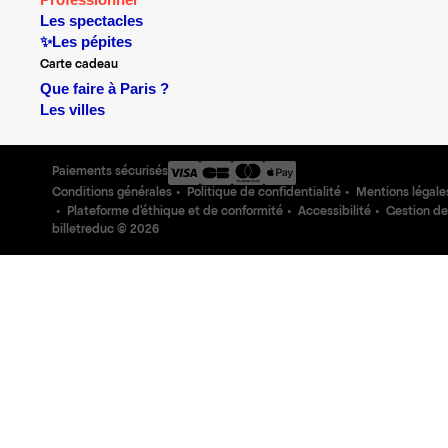
Professionnel
Les spectacles
✨Les pépites
Carte cadeau
Que faire à Paris ?
Les villes
Paiements sécurisés
Conditions générales
Politique de confidentialité
Mentions légale
Plateforme d'éthique et de conformité
Accessibilité
Gestion de
billetreduc ©
2026