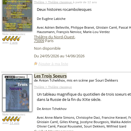
Théâtre > Théâtre classique
à partir de 12 ans
Deux histoires rocambolesques
De Eugène Labiche
Avec Adrien Belleville, Philippe Branet, Ghislain Carré, Pascal
Haussmann, François Nervioz, Marie-Lou Verdez
Note internautes:
Théâtre du Nord-Ouest
,
75009
Paris
avec
2 avis
Non disponible
Du 24/05/2026 au 14/06/2026
Ajouter à ma liste
Les Trois Soeurs
de Anton Tchekhov, mis en scène par Souri Dekkers
Théâtre > Théâtre classique
Un tableau magnifique du quotidien de trois soeurs et 
dans la Russie de la fin du XIXe siècle.
De Anton Tchekhov
Note internautes:
Avec Anne-Marie Simons, Christophe Daci, Francine Keravel, Fr
Ghislain Carré, Gilles Kheng, Jocelyne Bourgeois, Malika Adel
avec
14 avis
Olivier Carré, Pascal Rousselet, Souri Dekkers, Wilfried Izard