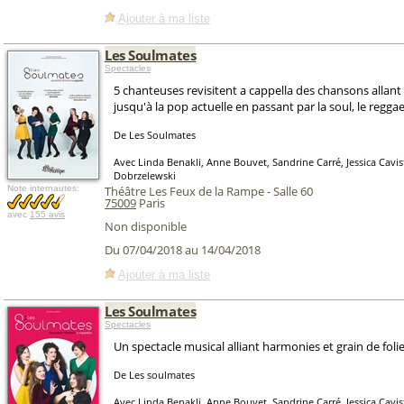
Ajouter à ma liste
Les Soulmates
Spectacles
5 chanteuses revisitent a cappella des chansons allan
jusqu'à la pop actuelle en passant par la soul, le regga
De Les Soulmates
Avec Linda Benakli, Anne Bouvet, Sandrine Carré, Jessica Cavi
Dobrzelewski
Note internautes:
Théâtre Les Feux de la Rampe - Salle 60
75009
Paris
avec
155 avis
Non disponible
Du 07/04/2018 au 14/04/2018
Ajouter à ma liste
Les Soulmates
Spectacles
Un spectacle musical alliant harmonies et grain de folie
De Les soulmates
Avec Linda Benakli, Anne Bouvet, Sandrine Carré, Jessica Cavi