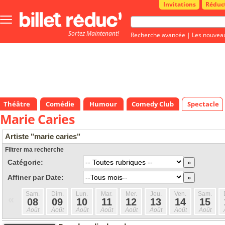
Invitations
Réduc
Bouton
menu
Sortez Maintenant!
principale
Recherche avancée
|
Les nouvea
Théâtre
Comédie
Humour
Comedy Club
Spectacle
Marie Caries
Artiste "marie caries"
Filtrer ma recherche
Catégorie:
Affiner par Date:
Sam.
Dim.
Lun.
Mar.
Mer.
Jeu.
Ven.
Sam.
«
08
09
10
11
12
13
14
15
Août
Août
Août
Août
Août
Août
Août
Août