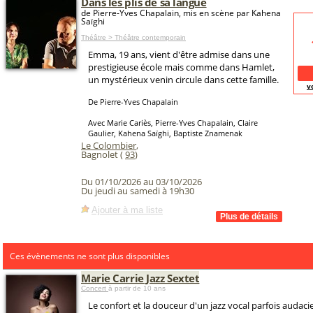
Dans les plis de sa langue
de Pierre-Yves Chapalain, mis en scène par Kahena
Saïghi
Théâtre > Théâtre contemporain
Emma, 19 ans, vient d'être admise dans une
prestigieuse école mais comme dans Hamlet,
un mystérieux venin circule dans cette famille.
v
De Pierre-Yves Chapalain
Avec Marie Cariès, Pierre-Yves Chapalain, Claire
Gaulier, Kahena Saïghi, Baptiste Znamenak
Le Colombier
,
Bagnolet (
93
)
Du 01/10/2026 au 03/10/2026
Du jeudi au samedi à 19h30
Ajouter à ma liste
Ces évènements ne sont plus disponibles
Marie Carrie Jazz Sextet
Concert
à partir de 10 ans
Le confort et la douceur d'un jazz vocal parfois audac