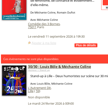
de féminisme, de confiance et évidemment...
d'elle-même.
v
De Méchante Coline, Romain Duflot
Avec Méchante Coline
Comédie des 3 Bornes
,
75011
Paris
Le vendredi 11 septembre 2026 à 19h30
Ajouter à ma liste
Ces évènements ne sont plus disponibles
30/30 : Louis Bôle & Méchante Coline
Humour > Stand up
Stand-up à Lille – Deux humoristes sur scène sur 30 m
Avec Louis Bôle, Méchante Coline
L'Autrement Dit
,
Lille
(
59
)
Non disponible
Le mardi 24 février 2026 à 00h00