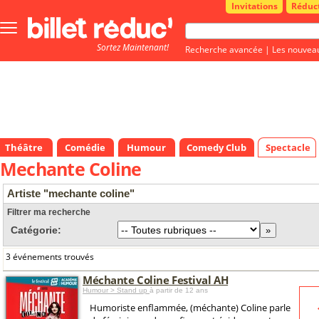
Invitations
Réduc
Bouton
menu
Sortez Maintenant!
principale
Recherche avancée
|
Les nouvea
Théâtre
Comédie
Humour
Comedy Club
Spectacle
Mechante Coline
Artiste "mechante coline"
Filtrer ma recherche
Catégorie:
3 événements trouvés
Méchante Coline Festival AH
Humour > Stand up
à partir de 12 ans
Humoriste enflammée, (méchante) Coline parle