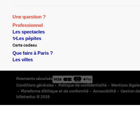
Une question ?
Professionnel
Les spectacles
✨Les pépites
Carte cadeau
Que faire à Paris ?
Les villes
Paiements sécurisés
Conditions générales
Politique de confidentialité
Mentions légale
Plateforme d'éthique et de conformité
Accessibilité
Gestion de
billetreduc ©
2026