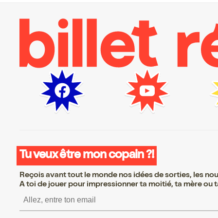
Tu veux être mon copain ?!
Reçois avant tout le monde nos idées de sorties, les nouv
A toi de jouer pour impressionner ta moitié, ta mère ou ta
S’inscrire S’inscrire S