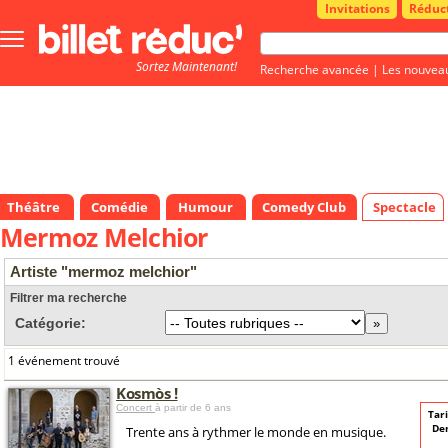
Invitations
Réduc
Bouton
menu
Sortez Maintenant!
principale
Recherche avancée
|
Les nouvea
Théâtre
Comédie
Humour
Comedy Club
Spectacle
Mermoz Melchior
Artiste "mermoz melchior"
Filtrer ma recherche
Catégorie:
1 événement trouvé
Kosmòs !
Concert
à partir de 6 ans
Tari
De
Trente ans à rythmer le monde en musique.