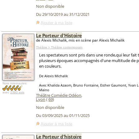
Non disponible
Du 29/10/2019 au 31/12/2021
Ajouter à ma liste
Le Porteur d'Histoire
de Alexis Michalik, mis en scène par Alexis Michalik
Théâtre > Théâtre contemporain
Les spectateurs sont pris dans une ronde,qui leur fait 
plusieurs époques accompagnés d'une multitude de 
en couleurs.
De Alexis Michalik
Note internautes:
Avec Khalida Azaom, Bruno Fontaine, Esther Gaumont, Yvan L
Maino
avec
2393 avis
Théâtre Comédie Odéon
,
Lyon
(
69
)
Non disponible
Du 03/09/2025 au 01/11/2025
Ajouter à ma liste
Le Porteur d'histoire