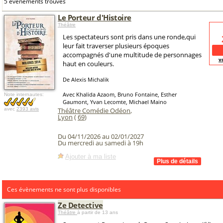
5 événements trouvés
Le Porteur d'Histoire
Théâtre
Les spectateurs sont pris dans une ronde,qui
leur fait traverser plusieurs époques
accompagnés d'une multitude de personnages
v
haut en couleurs.
De Alexis Michalik
Avec Khalida Azaom, Bruno Fontaine, Esther
Note internautes:
Gaumont, Yvan Lecomte, Michael Maino
avec
2393 avis
Théâtre Comédie Odéon
,
Lyon
(
69
)
Du 04/11/2026 au 02/01/2027
Du mercredi au samedi à 19h
Ajouter à ma liste
Ces évènements ne sont plus disponibles
Ze Detective
Théâtre
à partir de 13 ans