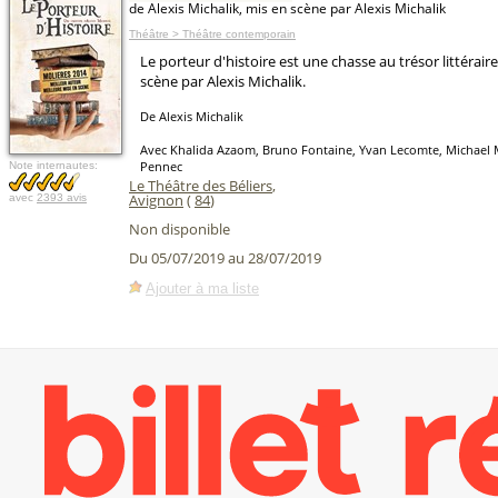
de Alexis Michalik, mis en scène par Alexis Michalik
Théâtre > Théâtre contemporain
Le porteur d'histoire est une chasse au trésor littérair
scène par Alexis Michalik.
De Alexis Michalik
Avec Khalida Azaom, Bruno Fontaine, Yvan Lecomte, Michael 
Pennec
Note internautes:
Le Théâtre des Béliers
,
Avignon
(
84
)
avec
2393 avis
Non disponible
Du 05/07/2019 au 28/07/2019
Ajouter à ma liste