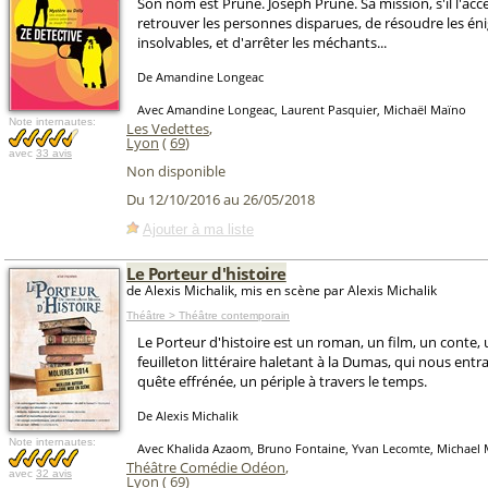
Son nom est Prune. Joseph Prune. Sa mission, s'il l'acc
retrouver les personnes disparues, de résoudre les é
insolvables, et d'arrêter les méchants...
De Amandine Longeac
Avec Amandine Longeac, Laurent Pasquier, Michaël Maïno
Note internautes:
Les Vedettes
,
Lyon
(
69
)
avec
33 avis
Non disponible
Du 12/10/2016 au 26/05/2018
Ajouter à ma liste
Le Porteur d'histoire
de Alexis Michalik, mis en scène par Alexis Michalik
Théâtre > Théâtre contemporain
Le Porteur d'histoire est un roman, un film, un conte,
feuilleton littéraire haletant à la Dumas, qui nous ent
quête effrénée, un périple à travers le temps.
De Alexis Michalik
Note internautes:
Avec Khalida Azaom, Bruno Fontaine, Yvan Lecomte, Michael
Théâtre Comédie Odéon
,
avec
32 avis
Lyon
(
69
)