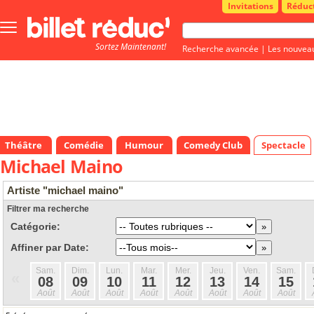
Invitations
Réduc
Bouton
menu
Sortez Maintenant!
principale
Recherche avancée
|
Les nouvea
Théâtre
Comédie
Humour
Comedy Club
Spectacle
Michael Maino
Artiste "michael maino"
Filtrer ma recherche
Catégorie:
Affiner par Date:
Sam.
Dim.
Lun.
Mar.
Mer.
Jeu.
Ven.
Sam.
«
08
09
10
11
12
13
14
15
Août
Août
Août
Août
Août
Août
Août
Août