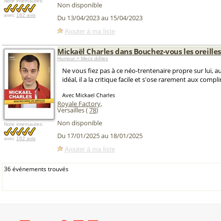
Note internautes:
Non disponible
avec
182 avis
Du 13/04/2023 au 15/04/2023
Ajouter à ma liste
Mickaël Charles dans Bouchez-vous les oreilles
Humour > Mecs drôles
Ne vous fiez pas à ce néo-trentenaire propre sur lui, a
idéal, il a la critique facile et s'ose rarement aux compl
Avec Mickael Charles
Royale Factory
,
Versailles (
78
)
Non disponible
Note internautes:
Du 17/01/2025 au 18/01/2025
avec
182 avis
Ajouter à ma liste
36 événements trouvés