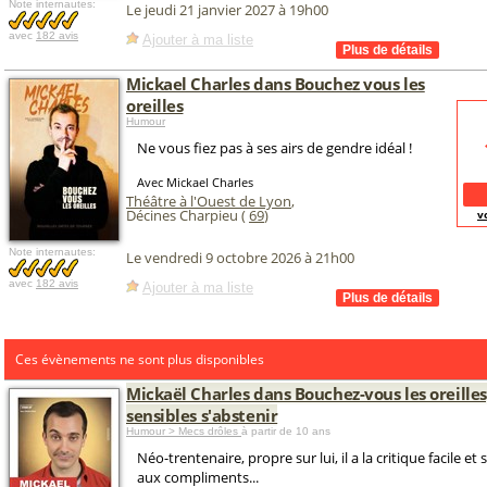
Note internautes:
Le jeudi 21 janvier 2027 à 19h00
avec
182 avis
Ajouter à ma liste
Mickael Charles dans Bouchez vous les
oreilles
Humour
Ne vous fiez pas à ses airs de gendre idéal !
Avec Mickael Charles
Théâtre à l'Ouest de Lyon
,
Décines Charpieu (
69
)
v
Note internautes:
Le vendredi 9 octobre 2026 à 21h00
avec
182 avis
Ajouter à ma liste
Ces évènements ne sont plus disponibles
Mickaël Charles dans Bouchez-vous les oreille
sensibles s'abstenir
Humour > Mecs drôles
à partir de 10 ans
Néo-trentenaire, propre sur lui, il a la critique facile e
aux compliments...