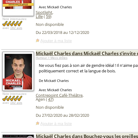
Avec Mickaël Charles
Spotlight
,
Lille
(
59
)
Note internautes:
Non disponible
avec
182 avis
Du 22/03/2018 au 12/12/2020
Ajouter à ma liste
Mickaël Charles dans Mickaël Charles s'invite 
Humour > Mecs drôles
Ne vous fiez pas à son air de gendre idéal ! Il n'aime pa
politiquement correct et la langue de bois.
De Mickaël Charles
Avec Mickaël Charles
Note internautes:
Contrepoint Café-Théâtre
,
Agen (
47
)
avec
182 avis
Non disponible
Du 27/02/2020 au 28/02/2020
Ajouter à ma liste
Mickaël Charles dans Bouchez-vous les oreille