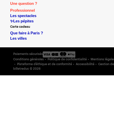
Une question ?
Professionnel
Les spectacles
✨Les pépites
Carte cadeau
Que faire à Paris ?
Les villes
Paiements sécurisés
Conditions générales
Politique de confidentialité
Mentions légale
Plateforme d'éthique et de conformité
Accessibilité
Gestion de
billetreduc ©
2026