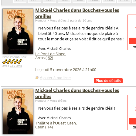
Août
Août
Août
Août
Août
Août
Août
Août
Mickaël Charles dans Bouchez-vous les
oreilles
Humour > Mecs drôles
à partir de 10 ans
Ne vous fiez pas à ses airs de gendre idéal ! A
bientôt 40 ans, Mickael se moque de plaire à
tout le monde et ça se voit : il dit ce qu'il pense !
v
Avec Mickaël Charles
Le Pont de Singe
,
Arras (
62
)
Note internautes:
avec
182 avis
Le jeudi 5 novembre 2026 à 21h00
Ajouter à ma liste
Mickael Charles dans Bouchez-vous les
oreilles
Humour > Mecs drôles
Ne vous fiez pas à ses airs de gendre idéal !
Avec Mickael Charles
Théâtre à l'Ouest Caen
,
Caen (
14
)
v