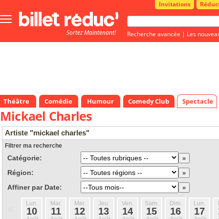
Invitations
Réduc
Bouton
menu
Sortez Maintenant!
principale
Recherche avancée
|
Les nouvea
Théâtre
Comédie
Humour
Comedy Club
Spectacle
Mickael Charles
Artiste "mickael charles"
Filtrer ma recherche
Catégorie:
Région:
Affiner par Date:
Lun.
Mar.
Mer.
Jeu.
Ven.
Sam.
Dim.
Lun.
«
10
11
12
13
14
15
16
17