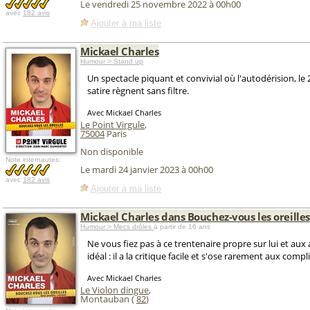
Le vendredi 25 novembre 2022 à 00h00
avec
182 avis
Ajouter à ma liste
Mickael Charles
Humour > Stand up
Un spectacle piquant et convivial où l'autodérision, le
satire règnent sans filtre.
Avec Mickael Charles
Le Point Virgule
,
75004
Paris
Non disponible
Note internautes:
Le mardi 24 janvier 2023 à 00h00
avec
182 avis
Ajouter à ma liste
Mickael Charles dans Bouchez-vous les oreilles
Humour > Mecs drôles
à partir de 16 ans
Ne vous fiez pas à ce trentenaire propre sur lui et aux
idéal : il a la critique facile et s'ose rarement aux comp
Avec Mickael Charles
Le Violon dingue
,
Montauban (
82
)