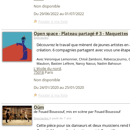
Non disponible
Du 29/06/2022 au 01/07/2022
Ajouter à ma liste
Open space - Plateau partagé # 3 - Maquettes
Spectacles
Découvrez le travail que mènent de jeunes artistes e
création. 6 compagnies partagent avec vous une étape d
Avec Veronique Lemonnier, Chloé Zamboni, Rebecca Journo, 
Maubon, Bastien Lefèvre, Nancy Naous, Nadim Bahsoun
L'étoile du nord
,
75018
Paris
Non disponible
Du 24/01/2020 au 25/01/2020
Ajouter à ma liste
Oüm
de Fouad Boussouf, mis en scène par Fouad Boussouf
Spectacles
à partir de 7 ans
Cette pièce pour six danseurs et deux musiciens ren