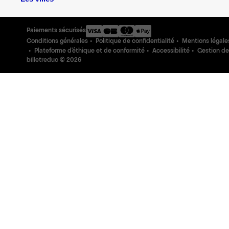
Paiements sécurisés
Conditions générales
Politique de confidentialité
Mentions légale
Plateforme d'éthique et de conformité
Accessibilité
Gestion de
billetreduc ©
2026