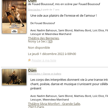
Oüm
de Fouad Boussouf, mis en scène par Fouad Boussouf
Spectacles
à partir de 7 ans
Une ode aux plaisirs de l'ivresse et de l'amour !
De Fouad Boussouf
Avec Nadim Bahsoun, Sami Blond, Mathieu Bord, Loïc Elice, Fil
Lescuyer et Mwendwa Marchand
Théâtre des Bergeries
,
Noisy Le Sec (
93
)
Non disponible
Le jeudi 1 décembre 2022 à 00h00
Ajouter à ma liste
Oüm
Spectacles > Danse et ballets
Les corps des interprètes donnent vie à une transe in
chant, poésie, danse et musique s'unissent pour céléb
présent
Avec Nadim Bahsoun, Sami Blond, Mathieu Bord, Loïc Elice, Fil
Lescuyer, Mwendwa Marchand
Théâtre Silvia Monfort - Grande Salle
,
75015
Paris