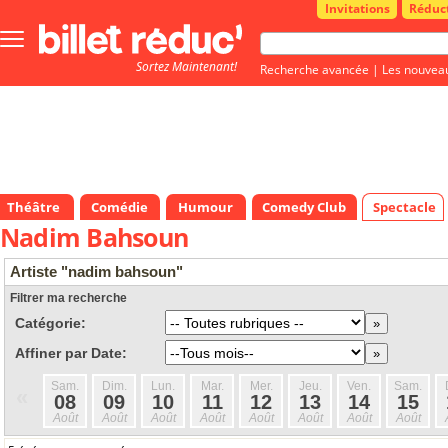
Invitations
Réduc
Bouton
menu
Sortez Maintenant!
principale
Recherche avancée
|
Les nouvea
Théâtre
Comédie
Humour
Comedy Club
Spectacle
Nadim Bahsoun
Artiste "nadim bahsoun"
Filtrer ma recherche
Catégorie:
Affiner par Date:
Sam.
Dim.
Lun.
Mar.
Mer.
Jeu.
Ven.
Sam.
«
08
09
10
11
12
13
14
15
Août
Août
Août
Août
Août
Août
Août
Août