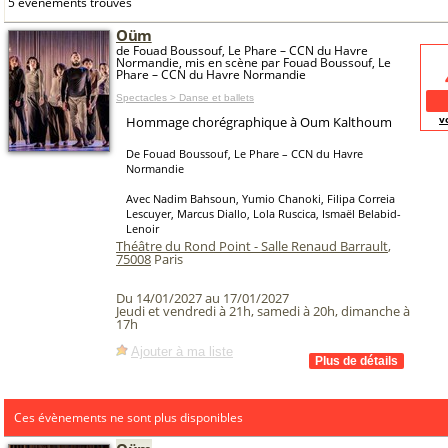
5 événements trouvés
Oüm
de Fouad Boussouf, Le Phare – CCN du Havre
Normandie, mis en scène par Fouad Boussouf, Le
Phare – CCN du Havre Normandie
Spectacles > Danse et ballets
v
Hommage chorégraphique à Oum Kalthoum
De Fouad Boussouf, Le Phare – CCN du Havre
Normandie
Avec Nadim Bahsoun, Yumio Chanoki, Filipa Correia
Lescuyer, Marcus Diallo, Lola Ruscica, Ismaël Belabid-
Lenoir
Théâtre du Rond Point - Salle Renaud Barrault
,
75008
Paris
Du 14/01/2027 au 17/01/2027
Jeudi et vendredi à 21h, samedi à 20h, dimanche à
17h
Ajouter à ma liste
Ces évènements ne sont plus disponibles