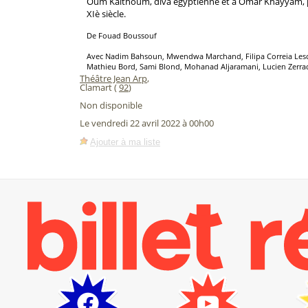
Oum Kalthoum, diva égyptienne et à Omar Khayyam, 
XIè siècle.
De Fouad Boussouf
Avec Nadim Bahsoun, Mwendwa Marchand, Filipa Correia Lescuy
Mathieu Bord, Sami Blond, Mohanad Aljaramani, Lucien Zerra
Théâtre Jean Arp
,
Clamart (
92
)
Non disponible
Le vendredi 22 avril 2022 à 00h00
Ajouter à ma liste