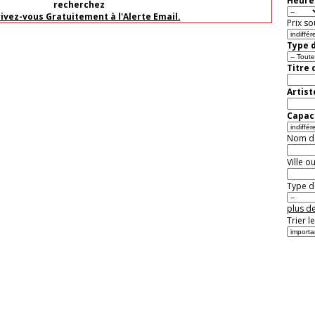
Heure 
recherchez
rivez-vous Gratuitement à l'Alerte Email.
Prix so
Type d
Titre 
Artist
Capaci
Nom de 
Ville o
Type de
plus de
Trier l