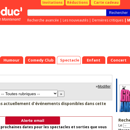
Invitations
Réductions
Carte cadeau
z Maintenant!
Recherche avancée
|
Les nouveautés
|
Dernières critiques
|
M
Humour
Comedy Club
Spectacle
Enfant
Concert
»
Modifier
as actuellement d'événements disponibles dans cette
Rech
Le
 prochaines dates pour les spectacles et sorties que vous