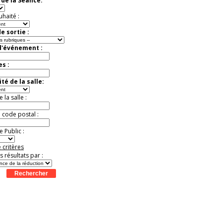
de la Séance:
Jusqu'à -33%
uhaité :
e sortie :
d'événement :
es :
té de la salle:
la salle :
u code postal :
 Public :
 critères
es résultats par :