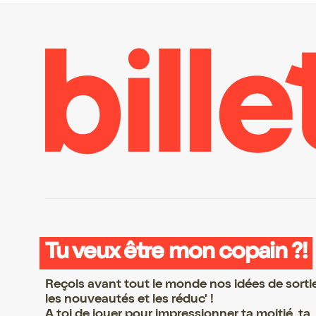
Tu veux être mon copain ?!
Reçois avant tout le monde nos idées de sorti
les nouveautés et les réduc' !
A toi de jouer pour impressionner ta moitié, ta