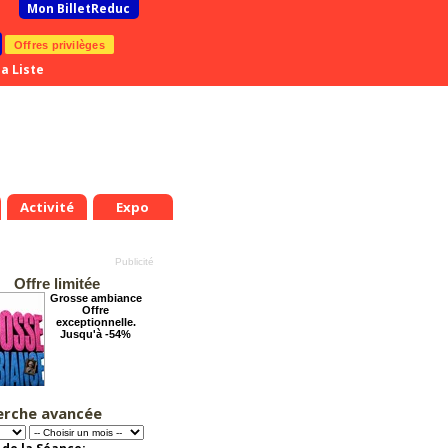
Mon BilletReduc
Offres privilèges
a Liste
Activité
Expo
Offre limitée
Grosse ambiance
Offre
exceptionnelle.
Jusqu'à -54%
erche avancée
Cendrillon, la
véritable histoire
Offre
exceptionnelle.