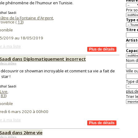
Heure
ble phénomène de l'humour en Tunisie.
Prix so
dhal Saadi
âtre de la Fontaine d'Argent
,
Type d
Provence (
13
)
ponible
Titre
5/2019 au 18/05/2019
Artist
r à ma liste
Capaci
 Saadi dans Diplomatiquement incorrect
Nom de 
Mecs drôles
découvrir ce showman incroyable et comment sa vie a fait de
Ville o
 star !
Type de
dhal Saadi
Live
,
plus de
(
83
)
Trier l
ponible
redi 6 mars 2020 à 00h00
r à ma liste
 Saadi dans 2ème vie
Mecs drôles