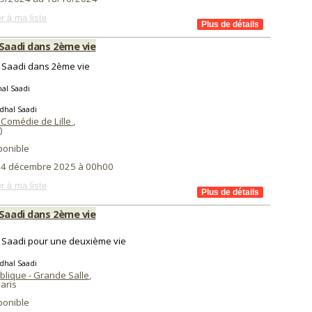
r à ma liste
 Saadi dans 2ème vie
 Saadi dans 2ème vie
al Saadi
dhal Saadi
 Comédie de Lille
,
)
ponible
i 4 décembre 2025 à 00h00
r à ma liste
 Saadi dans 2ème vie
 Saadi pour une deuxième vie
dhal Saadi
blique - Grande Salle
,
aris
ponible