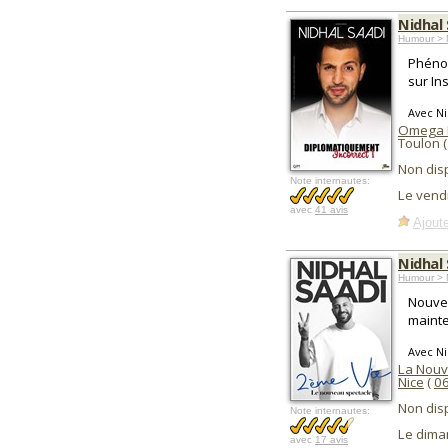
Nidhal
Humour > 
Phénom
sur In
Avec Ni
Omega 
Toulon 
Non dis
Note internautes:
Le vend
avec
41 avis
Ajoute
Nidhal
Humour > 
Nouve
maint
Avec Ni
La Nouv
Nice
(
0
Non dis
Note internautes:
Le dima
avec
17 avis