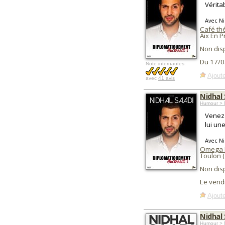
Vérita
Avec Ni
Café thé
Aix En 
Non dis
Du 17/0
Note internautes:
Ajoute
avec
41 avis
Nidhal
Humour > 
Venez 
lui une
Avec Ni
Omega 
Toulon 
Non dis
Le vend
Ajoute
Nidhal
Humour > 