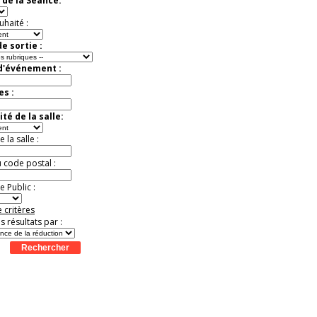
 de la Séance:
Extraordinaire
Activité à vivre !
uhaité :
Promo exclusive ! .
Jusqu'à -13%
e sortie :
 d'événement :
es :
té de la salle:
la salle :
u code postal :
 Public :
 critères
es résultats par :