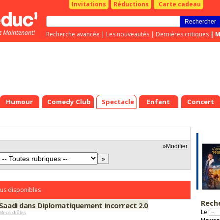
Invitations
Réductions
Carte cadeau
z Maintenant!
Recherche avancée
|
Les nouveautés
|
Dernières critiques
|
M
Humour
Comedy Club
Spectacle
Enfant
Concert
»
Modifier
us disponibles
Rech
 Saadi dans Diplomatiquement incorrect 2.0
Le
Mecs drôles