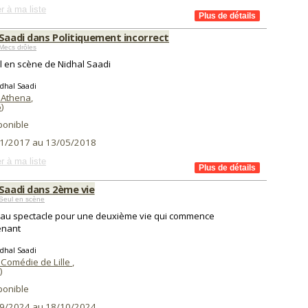
r à ma liste
 Saadi dans Politiquement incorrect
Mecs drôles
l en scène de Nidhal Saadi
dhal Saadi
 Athena
,
6
)
ponible
1/2017 au 13/05/2018
r à ma liste
 Saadi dans 2ème vie
Seul en scène
au spectacle pour une deuxième vie qui commence
enant
dhal Saadi
 Comédie de Lille
,
)
ponible
9/2024 au 18/10/2024