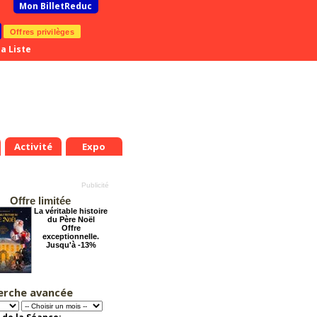
Mon BilletReduc
Offres privilèges
a Liste
Activité
Expo
Offre limitée
La véritable histoire
du Père Noël
Offre
exceptionnelle.
Jusqu'à -13%
erche avancée
Le Grand Hôtel des
Rêves présente :
Jules Verne, Le
Voyage