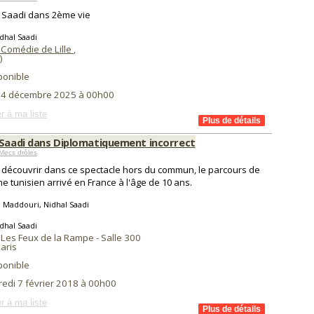
 Saadi dans 2ème vie
dhal Saadi
 Comédie de Lille
,
)
ponible
i 4 décembre 2025 à 00h00
r à ma liste
 Saadi dans Diplomatiquement incorrect
Mecs drôles
découvrir dans ce spectacle hors du commun, le parcours de
ne tunisien arrivé en France à l'âge de 10 ans.
 Maddouri, Nidhal Saadi
dhal Saadi
 Les Feux de la Rampe - Salle 300
aris
ponible
redi 7 février 2018 à 00h00
r à ma liste