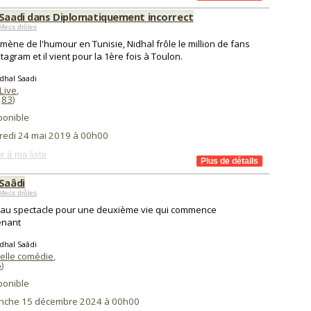
 Saadi dans Diplomatiquement incorrect
Mecs drôles
ène de l'humour en Tunisie, Nidhal frôle le million de fans
stagram et il vient pour la 1ère fois à Toulon.
dhal Saadi
Live
,
(
83
)
ponible
redi 24 mai 2019 à 00h00
r à ma liste
 Saâdi
Mecs drôles
au spectacle pour une deuxième vie qui commence
enant
dhal Saâdi
elle comédie
,
6
)
ponible
nche 15 décembre 2024 à 00h00