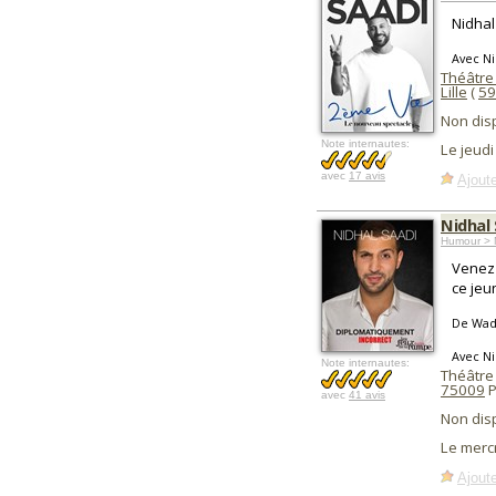
Nidhal
Avec Ni
Théâtre
Lille
(
59
Non dis
Note internautes:
Le jeud
avec
17 avis
Ajoute
Nidhal
Humour > 
Venez 
ce jeu
De Wad
Avec Ni
Note internautes:
Théâtre
75009
P
avec
41 avis
Non dis
Le merc
Ajoute