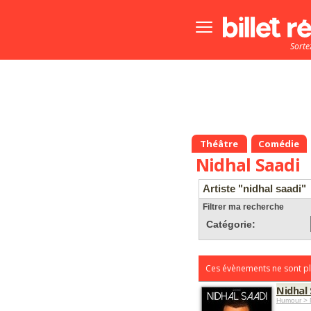
Bouton
menu
Sorte
principale
Théâtre
Comédie
Nidhal Saadi
Artiste "nidhal saadi"
Filtrer ma recherche
Catégorie:
Ces évènements ne sont pl
Nidhal
Humour > 