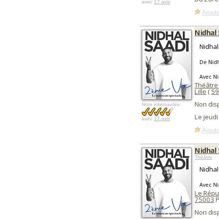
avec
17 avis
Ajoute
Nidhal
Nidhal
De Nidh
Avec Ni
Théâtre
Lille
(
59
Non dis
Note internautes:
Le jeud
avec
17 avis
Ajoute
Nidhal
Théâtre
Nidhal
Avec Ni
Le Répu
75003
P
Non dis