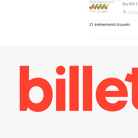
Note internautes:
Du 05/1
avec
17 avis
Ajoute
21 événements trouvés