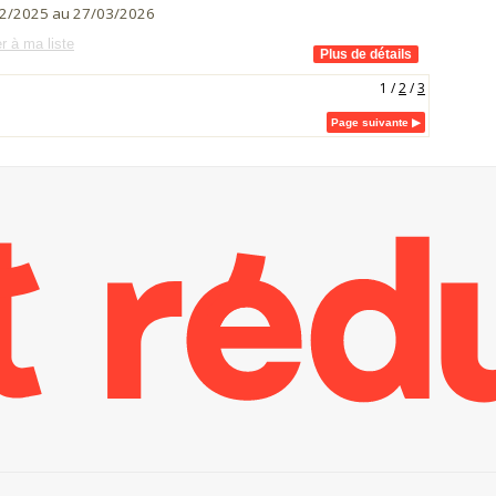
2/2025 au 27/03/2026
r à ma liste
1
/
2
/
3