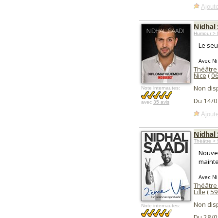
Ajoute
Nidhal
Humour > 
Le seu
Avec Ni
Théâtre
Nice
(
0
Non dis
Note internautes:
Du 14/0
avec
35 avis
Ajoute
Nidhal
Théâtre > 
Nouve
maint
Avec Ni
Théâtre
Lille
(
59
Non dis
Note internautes:
Du 28/0