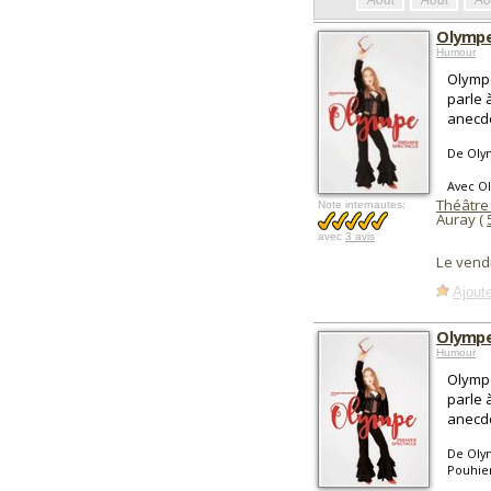
Août
Août
Ao
Olympe
Humour
Olympe
parle 
anecdo
De Oly
Avec O
Théâtre
Note internautes:
Auray (
avec
3 avis
Le vend
Ajoute
Olympe
Humour
Olympe
parle 
anecdo
De Oly
Pouhie