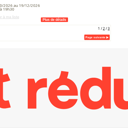
0/2026 au 19/12/2026
à 19h30
r à ma liste
1
/
2
/
3