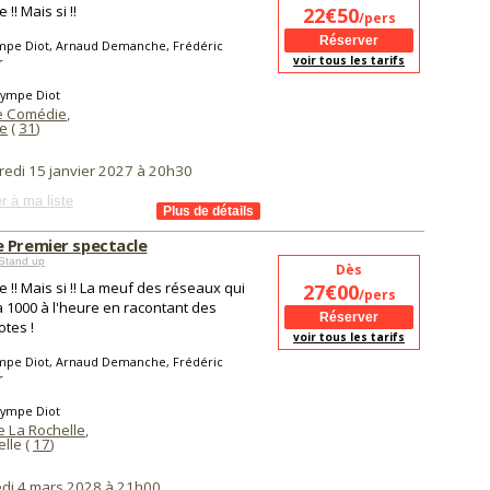
!! Mais si !!
22€50
/pers
mpe Diot, Arnaud Demanche, Frédéric
voir tous les tarifs
r
lympe Diot
te Comédie
,
e
(
31
)
redi 15 janvier 2027 à 20h30
r à ma liste
 Premier spectacle
Stand up
Dès
 !! Mais si !! La meuf des réseaux qui
27€00
/pers
à 1000 à l'heure en racontant des
tes !
voir tous les tarifs
mpe Diot, Arnaud Demanche, Frédéric
r
lympe Diot
 La Rochelle
,
lle (
17
)
di 4 mars 2028 à 21h00