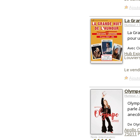
Ajoute
La Gra
Humour > D
La Gra
pour u
Avec C
Hub Exp
Louvier
Le vend
Ajoute
Olympe
Humour > 
Olympe
parle 
anecdo
De Oly
Apollo C
75011
P
Note internautes: