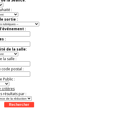
 de la Séance:
t
Août
Août
Août
Août
Août
Août
Août
Août
Août
Jusqu'à -50%
uhaité :
e sortie :
 d'événement :
es :
té de la salle:
la salle :
u code postal :
 Public :
 critères
es résultats par :