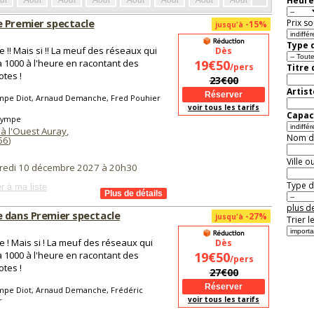
Heure
ût
Août
Août
Août
Août
Août
Août
Août
Août
Aoû
 Premier spectacle
Prix so
-15%
jusqu'à
Type d
 !! Mais si !! La meuf des réseaux qui
Dès
à 1000 à l'heure en racontant des
19€50
/pers
Titre
tes !
23€00
Artist
mpe Diot, Arnaud Demanche, Fred Pouhier
voir tous les tarifs
Capaci
lympe
 à l'Ouest Auray
,
Nom de 
56
)
Ville o
redi 10 décembre 2027 à 20h30
Type de
r à ma liste
plus de
 dans Premier spectacle
-27%
jusqu'à
Trier l
 ! Mais si ! La meuf des réseaux qui
Dès
à 1000 à l'heure en racontant des
19€50
/pers
tes !
27€00
mpe Diot, Arnaud Demanche, Frédéric
voir tous les tarifs
r