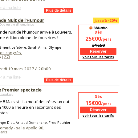
r à ma liste
nde Nuit de l'Humour
-20%
jusqu'à
uo ou trio d’humoristes
nde nuit de l'humour arrive à Louviers,
Dès
ne édition pleine de fous rires !
25€00
/pers
31€50
lément Lefebvre, Sarah-Anna, Olympe
os congrès
,
s (
27
)
voir tous les tarifs
redi 19 mars 2027 à 20h00
r à ma liste
 Premier spectacle
Stand up
Dès
 !! Mais si !! La meuf des réseaux qui
15€00
/pers
à 1000 à l'heure en racontant des
tes !
voir tous les tarifs
mpe Diot, Arnaud Demanche, Fred Pouhier
omedy - salle Apollo 90
,
aris