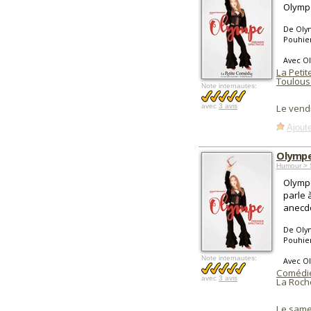
Olympe 
De Oly
Pouhie
Avec O
La Peti
Toulous
Note internautes:
avec
3 avis
Le vend
Ajoute
Olympe
Humour > 
Olympe
parle 
anecdo
De Oly
Pouhie
Note internautes:
Avec O
Comédie
avec
3 avis
La Roche
Le same