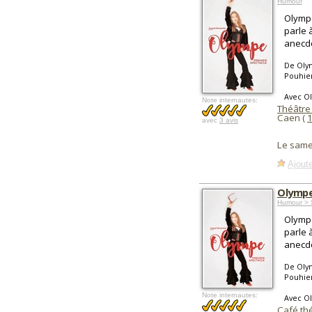
Humour
Olympe
parle 
anecdo
De Oly
Pouhie
Avec O
Note internautes:
Théâtre
Caen (
avec
3 avis
Le same
Ajoute
Olympe
Humour > 
Olympe
parle 
anecdo
De Oly
Pouhie
Note internautes:
Avec O
Café thé