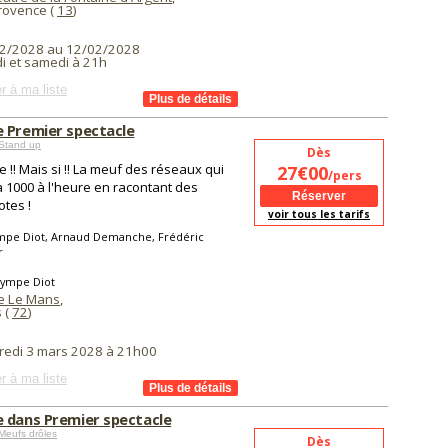
Provence (
13
)
2/2028 au 12/02/2028
i et samedi à 21h
r à ma liste
 Premier spectacle
Stand up
Dès
 !! Mais si !! La meuf des réseaux qui
27€00
/pers
à 1000 à l'heure en racontant des
tes !
voir tous les tarifs
mpe Diot, Arnaud Demanche, Frédéric
r
lympe Diot
e Le Mans
,
 (
72
)
redi 3 mars 2028 à 21h00
r à ma liste
 dans Premier spectacle
Meufs drôles
Dès