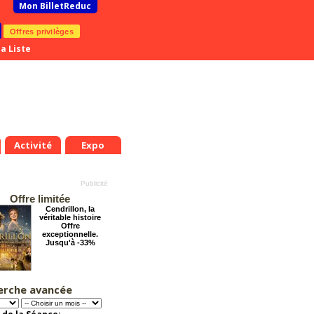
Mon BilletReduc
Offres privilèges
a Liste
Activité
Expo
Offre limitée
Cendrillon, la
véritable histoire
Offre
exceptionnelle.
Jusqu'à -33%
erche avancée
Dernier coup de
.
Mer.
Jeu.
Ven.
Sam.
Dim.
Lun.
Mar.
Mer.
Jeu.
ciseaux
8
19
20
21
22
23
24
25
26
27
Offre
exceptionnelle.