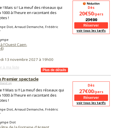
 ! Mais si ! La meuf des réseaux qui
Dès
à 1000 à l'heure en racontant des
20€50
/pers
tes !
23€00
mpe Diot, Arnaud Demanche, Frédéric
voir tous les tarifs
r
lympe
 à l'Ouest Caen
,
14
)
di 13 novembre 2027 à 19h00
r à ma liste
 Premier spectacle
Stand up
Dès
 !! Mais si !! La meuf des réseaux qui
27€00
/pers
à 1000 à l'heure en racontant des
tes !
voir tous les tarifs
mpe Diot, Arnaud Demanche, Frédéric
r
lympe Diot
âtre de la Fontaine d'Argent
,