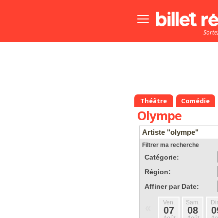
Bouton
menu
Sorte
principale
Théâtre
Comédie
Olympe
Artiste "olympe"
Filtrer ma recherche
Catégorie:
Région:
Affiner par Date:
Ven.
Sam.
Di
«
07
08
0