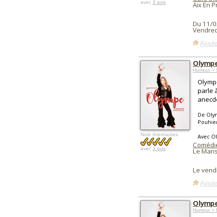
avec
3 avis
Aix En 
Du 11/0
Vendred
Ajoute
Olympe
Humour > 
Olympe
parle 
anecdo
De Oly
Pouhie
Note internautes:
Avec O
Comédi
avec
3 avis
Le Mans
Le vend
Ajoute
Olympe
Humour > 