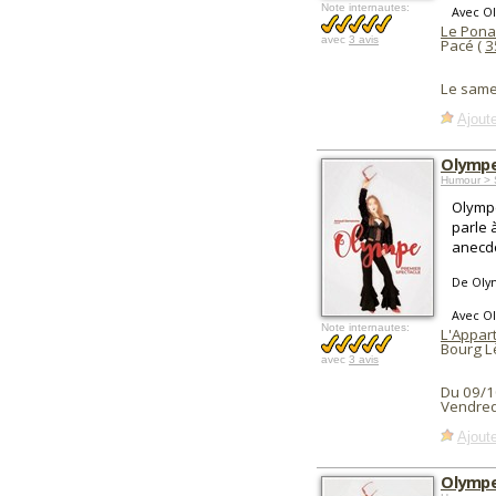
Note internautes:
Avec O
Le Pona
avec
3 avis
Pacé (
3
Le same
Ajoute
Olympe
Humour > 
Olympe
parle 
anecdo
De Oly
Avec O
Note internautes:
L'Appart
Bourg L
avec
3 avis
Du 09/1
Vendred
Ajoute
Olympe