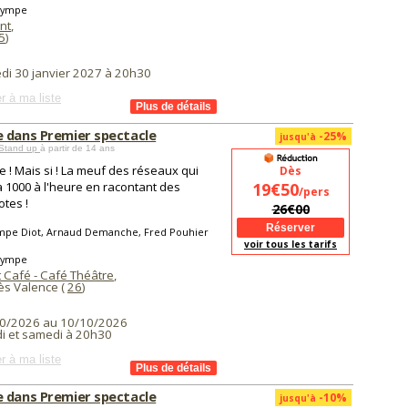
lympe
nt
,
5
)
di 30 janvier 2027 à 20h30
r à ma liste
 dans Premier spectacle
-25%
jusqu'à
Stand up
à partir de 14 ans
 ! Mais si ! La meuf des réseaux qui
Dès
à 1000 à l'heure en racontant des
19€50
/pers
tes !
26€00
mpe Diot, Arnaud Demanche, Fred Pouhier
voir tous les tarifs
lympe
 Café - Café Théâtre
,
ès Valence (
26
)
0/2026 au 10/10/2026
i et samedi à 20h30
r à ma liste
 dans Premier spectacle
-10%
jusqu'à