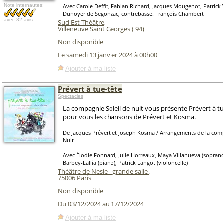
Note internautes:
Avec Carole Deffit, Fabian Richard, Jacques Mougenot, Patrick 
Dunoyer de Segonzac, contrebasse. François Chambert
avec
32 avis
Sud Est Théâtre
,
Villeneuve Saint Georges (
94
)
Non disponible
Le samedi 13 janvier 2024 à 00h00
Ajouter à ma liste
Prévert à tue-tête
Spectacles
La compagnie Soleil de nuit vous présente Prévert à tue
pour vous les chansons de Prévert et Kosma.
De Jacques Prévert et Joseph Kosma / Arrangements de la comp
Nuit
Avec Élodie Fonnard, Julie Horreaux, Maya Villanueva (soprano
Barbey-Lallia (piano), Patrick Langot (violoncelle)
Théâtre de Nesle - grande salle
,
75006
Paris
Non disponible
Du 03/12/2024 au 17/12/2024
Ajouter à ma liste