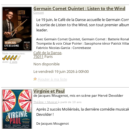
Germain Cornet Quintet : Listen to the Wind
Concert
Le 19 juin, le Café de la Danse accueille le Germain Co
la sortie de Listen to the Wind, son tout premier albu
leader.
Avec Germain Cornet Quintet, Germain Cornet : Batterie Ronal
Trompette & voix César Poirier : Saxophone ténor Patrick Vill
Fabricio Nicolas-Garcia : Contrebasse
Café de la Danse
,
Note internautes:
75011
Paris
avec
2 avis
Non disponible
Le vendredi 19 juin 2026 à 00h00
Ajouter à ma liste
Virginie et Paul
de Jacques Mougenot, mis en scène par Hervé Devolder
Théâtre > Musical
à partir de 10 ans
Après 2 succès Moliérisés, la dernière comédie musica
Devolder !
De Jacques Mougenot