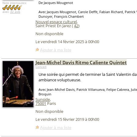
De Jacques Mougenot
Note internautes:
Avec Jacques Mougenot, Carole Deffit, Fabian Richard, Patrick 
avec
32 avis
Dunoyer, François Chambert
Nouvel espace culturel
,
Saint Priest En Jarez (
42
)
Non disponible
Le vendredi 14 février 2025 à 00h00
Ajouter à ma liste
Jean-Michel Davis Ritmo Caliente Quintet
Concert
Une soirée qui permet de terminer la Saint Valentin d
ambiance voluptueuse.
Avec Jean-Michel Davis, Patrick Villanueva, Felipe Cabrera, Jul
Broquin
Sunside
,
75001
Paris
Non disponible
Le vendredi 15 février 2019 à 00h00
Ajouter à ma liste