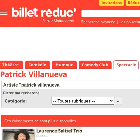
Invitations
Réduc
Bouton
menu
Sortez Maintenant!
principale
Recherche avancée
|
Les nouvea
Théâtre
Comédie
Humour
Comedy Club
Spectacle
Patrick Villanueva
Artiste "patrick villanueva"
Filtrer ma recherche
Catégorie:
Ces évènements ne sont plus disponibles
Laurence Saltiel Trio
Concert