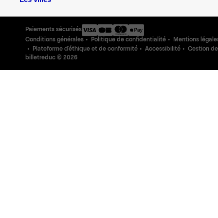
Paiements sécurisés
Conditions générales
Politique de confidentialité
Mentions légale
Plateforme d'éthique et de conformité
Accessibilité
Gestion de
billetreduc ©
2026