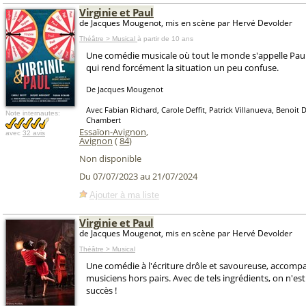
Virginie et Paul
de Jacques Mougenot, mis en scène par Hervé Devolder
Théâtre > Musical
à partir de 10 ans
Une comédie musicale où tout le monde s'appelle Paul e
qui rend forcément la situation un peu confuse.
De Jacques Mougenot
Avec Fabian Richard, Carole Deffit, Patrick Villanueva, Benoit
Note internautes:
Chambert
Essaïon-Avignon
,
avec
32 avis
Avignon
(
84
)
Non disponible
Du 07/07/2023 au 21/07/2024
Ajouter à ma liste
Virginie et Paul
de Jacques Mougenot, mis en scène par Hervé Devolder
Théâtre > Musical
Une comédie à l'écriture drôle et savoureuse, accomp
musiciens hors pairs. Avec de tels ingrédients, on n'est 
succès !