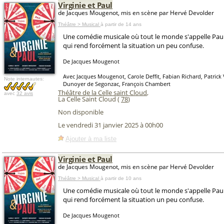
Virginie et Paul
de Jacques Mougenot, mis en scène par Hervé Devolder
Théâtre > Musical
à partir de 14 ans
Une comédie musicale où tout le monde s'appelle Paul e
qui rend forcément la situation un peu confuse.
De Jacques Mougenot
Avec Jacques Mougenot, Carole Deffit, Fabian Richard, Patrick 
Note internautes:
Dunoyer de Segonzac, François Chambert
Théâtre de la Celle saint Cloud
,
avec
32 avis
La Celle Saint Cloud (
78
)
Non disponible
Le vendredi 31 janvier 2025 à 00h00
Ajouter à ma liste
Virginie et Paul
de Jacques Mougenot, mis en scène par Hervé Devolder
Théâtre > Musical
à partir de 10 ans
Une comédie musicale où tout le monde s'appelle Paul e
qui rend forcément la situation un peu confuse.
De Jacques Mougenot