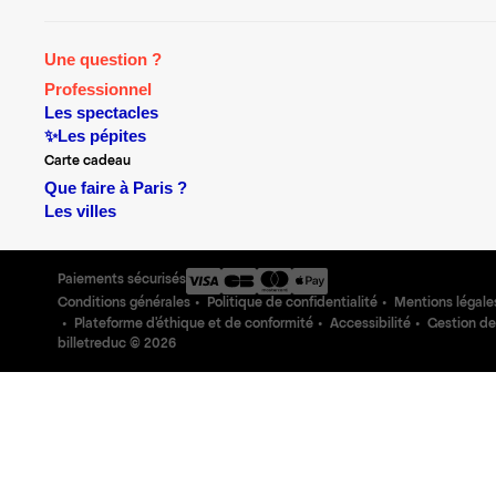
Une question ?
Professionnel
Les spectacles
✨Les pépites
Carte cadeau
Que faire à Paris ?
Les villes
Paiements sécurisés
Conditions générales
Politique de confidentialité
Mentions légale
Plateforme d'éthique et de conformité
Accessibilité
Gestion de
billetreduc ©
2026