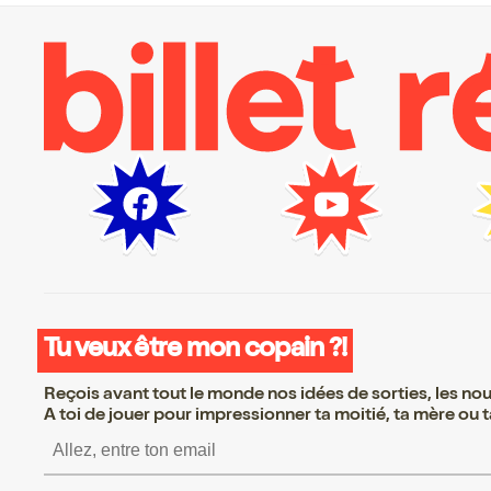
Tu veux être mon copain ?!
Reçois avant tout le monde nos idées de sorties, les nouv
A toi de jouer pour impressionner ta moitié, ta mère ou ta
S’inscrire S’inscrire S’