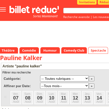
Invitations
Réduc
Bouton
menu
Sortez Maintenant!
principale
Recherche avancée
|
Les nouvea
Théâtre
Comédie
Humour
Comedy Club
Spectacle
Pauline Kalker
Artiste "pauline kalker"
Filtrer ma recherche
Catégorie:
Affiner par Date:
Ven.
Sam.
Dim.
Lun.
Mar.
Mer.
Jeu.
Ven.
«
07
08
09
10
11
12
13
14
Août
Août
Août
Août
Août
Août
Août
Août