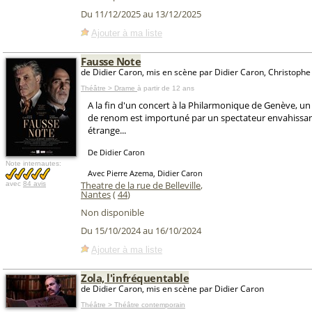
Du 11/12/2025 au 13/12/2025
Ajouter à ma liste
Fausse Note
de Didier Caron, mis en scène par Didier Caron, Christophe
Théâtre > Drame
à partir de 12 ans
A la fin d'un concert à la Philarmonique de Genève, un
de renom est importuné par un spectateur envahissan
étrange...
De Didier Caron
Note internautes:
Avec Pierre Azema, Didier Caron
Theatre de la rue de Belleville
,
avec
84 avis
Nantes
(
44
)
Non disponible
Du 15/10/2024 au 16/10/2024
Ajouter à ma liste
Zola, l'infréquentable
de Didier Caron, mis en scène par Didier Caron
Théâtre > Théâtre contemporain