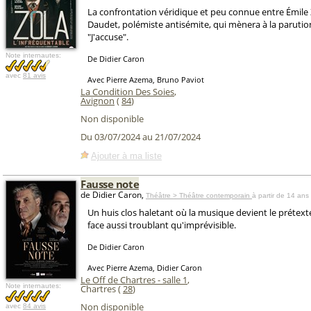
La confrontation véridique et peu connue entre Émile 
Daudet, polémiste antisémite, qui mènera à la parutio
"J'accuse".
Note internautes:
De Didier Caron
avec
81 avis
Avec Pierre Azema, Bruno Paviot
La Condition Des Soies
,
Avignon
(
84
)
Non disponible
Du 03/07/2024 au 21/07/2024
Ajouter à ma liste
Fausse note
de Didier Caron,
Théâtre > Théâtre contemporain
à partir de 14 ans
Un huis clos haletant où la musique devient le prétexte
face aussi troublant qu'imprévisible.
De Didier Caron
Avec Pierre Azema, Didier Caron
Le Off de Chartres - salle 1
,
Note internautes:
Chartres (
28
)
Non disponible
avec
84 avis