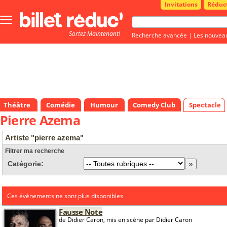
Invitations
Réduc
Bouton
menu
Sortez Maintenant!
principale
Recherche avancée
|
Les nouvea
Théâtre
Comédie
Humour
Comedy Club
Spectacle
Pierre Azema
Artiste "pierre azema"
Filtrer ma recherche
Catégorie:
Ces évènements ne sont plus disponibles
Fausse Note
de Didier Caron, mis en scène par Didier Caron