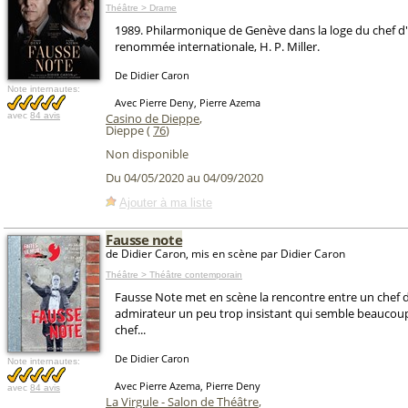
Théâtre > Drame
1989. Philarmonique de Genève dans la loge du chef d
renommée internationale, H. P. Miller.
De Didier Caron
Note internautes:
Avec Pierre Deny, Pierre Azema
avec
84 avis
Casino de Dieppe
,
Dieppe (
76
)
Non disponible
Du 04/05/2020 au 04/09/2020
Ajouter à ma liste
Fausse note
de Didier Caron, mis en scène par Didier Caron
Théâtre > Théâtre contemporain
Fausse Note met en scène la rencontre entre un chef d
admirateur un peu trop insistant qui semble beaucoup 
chef...
De Didier Caron
Note internautes:
Avec Pierre Azema, Pierre Deny
avec
84 avis
La Virgule - Salon de Théâtre
,