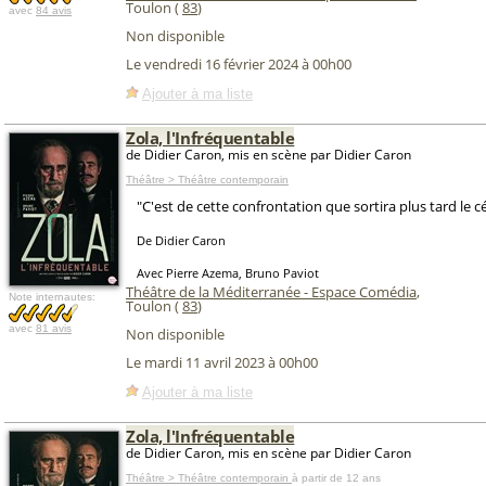
Toulon (
83
)
avec
84 avis
Non disponible
Le vendredi 16 février 2024 à 00h00
Ajouter à ma liste
Zola, l'Infréquentable
de Didier Caron, mis en scène par Didier Caron
Théâtre > Théâtre contemporain
"C'est de cette confrontation que sortira plus tard le cé
De Didier Caron
Avec Pierre Azema, Bruno Paviot
Théâtre de la Méditerranée - Espace Comédia
,
Note internautes:
Toulon (
83
)
avec
81 avis
Non disponible
Le mardi 11 avril 2023 à 00h00
Ajouter à ma liste
Zola, l'Infréquentable
de Didier Caron, mis en scène par Didier Caron
Théâtre > Théâtre contemporain
à partir de 12 ans