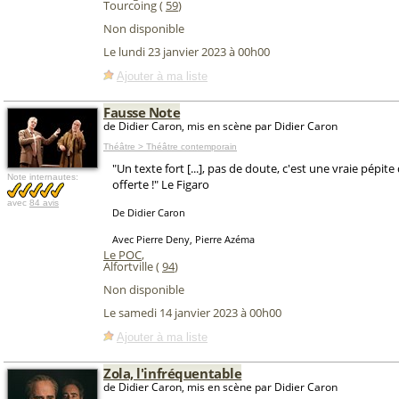
Tourcoing (
59
)
Non disponible
Le lundi 23 janvier 2023 à 00h00
Ajouter à ma liste
Fausse Note
de Didier Caron, mis en scène par Didier Caron
Théâtre > Théâtre contemporain
"Un texte fort [...], pas de doute, c'est une vraie pépite
Note internautes:
offerte !" Le Figaro
avec
84 avis
De Didier Caron
Avec Pierre Deny, Pierre Azéma
Le POC
,
Alfortville (
94
)
Non disponible
Le samedi 14 janvier 2023 à 00h00
Ajouter à ma liste
Zola, l'infréquentable
de Didier Caron, mis en scène par Didier Caron