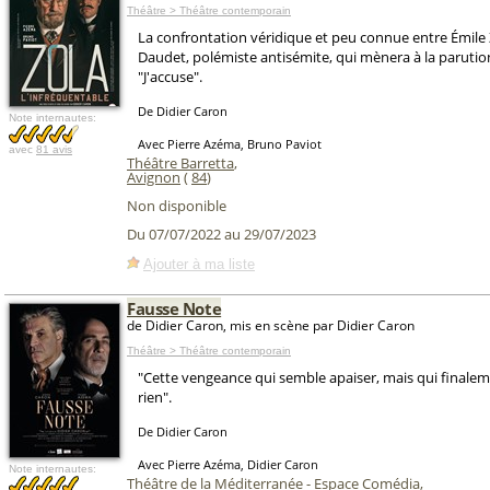
Théâtre > Théâtre contemporain
La confrontation véridique et peu connue entre Émile 
Daudet, polémiste antisémite, qui mènera à la parutio
"J'accuse".
De Didier Caron
Note internautes:
Avec Pierre Azéma, Bruno Paviot
avec
81 avis
Théâtre Barretta
,
Avignon
(
84
)
Non disponible
Du 07/07/2022 au 29/07/2023
Ajouter à ma liste
Fausse Note
de Didier Caron, mis en scène par Didier Caron
Théâtre > Théâtre contemporain
"Cette vengeance qui semble apaiser, mais qui finalem
rien".
De Didier Caron
Avec Pierre Azéma, Didier Caron
Note internautes:
Théâtre de la Méditerranée - Espace Comédia
,