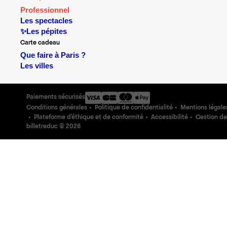
Professionnel
Les spectacles
✨Les pépites
Carte cadeau
Que faire à Paris ?
Les villes
Paiements sécurisés
Conditions générales
Politique de confidentialité
Mentions légale
Plateforme d'éthique et de conformité
Accessibilité
Gestion de
billetreduc ©
2026