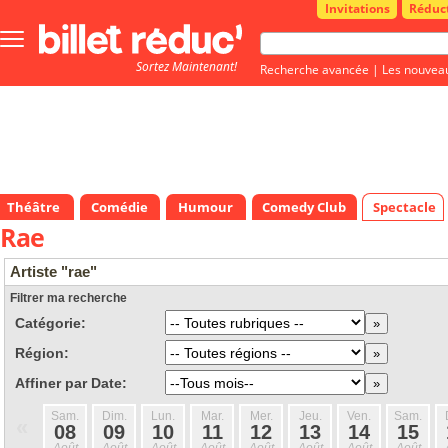
Invitations
Réduc
Bouton
menu
Sortez Maintenant!
principale
Recherche avancée
|
Les nouvea
Théâtre
Comédie
Humour
Comedy Club
Spectacle
Rae
Artiste "rae"
Filtrer ma recherche
Catégorie:
Région:
Affiner par Date:
Sam.
Dim.
Lun.
Mar.
Mer.
Jeu.
Ven.
Sam.
«
08
09
10
11
12
13
14
15