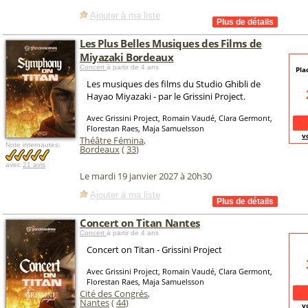
Ajouter à ma liste
Les Plus Belles Musiques des Films de
Miyazaki Bordeaux
Concert
à partir de 4 ans
Pla
Les musiques des films du Studio Ghibli de
Hayao Miyazaki - par le Grissini Project.
Avec Grissini Project, Romain Vaudé, Clara Germont,
Florestan Raes, Maja Samuelsson
v
Théâtre Fémina
,
Note internautes:
Bordeaux
(
33
)
avec
21 avis
Le mardi 19 janvier 2027 à 20h30
Ajouter à ma liste
Concert on Titan Nantes
Concert
à partir de 4 ans
Concert on Titan - Grissini Project
Avec Grissini Project, Romain Vaudé, Clara Germont,
Florestan Raes, Maja Samuelsson
Cité des Congrés
,
Nantes
(
44
)
v