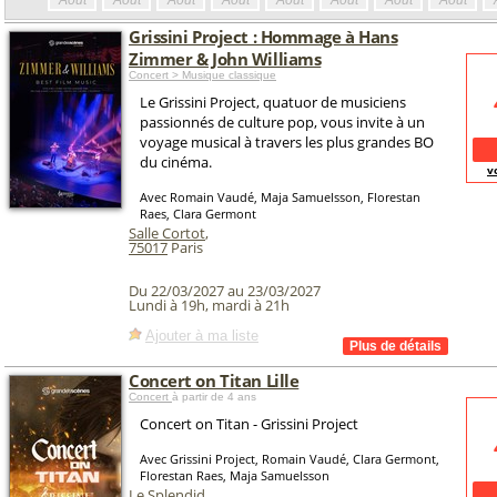
Août
Août
Août
Août
Août
Août
Août
Août
Grissini Project : Hommage à Hans
Zimmer & John Williams
Concert > Musique classique
Le Grissini Project, quatuor de musiciens
passionnés de culture pop, vous invite à un
voyage musical à travers les plus grandes BO
du cinéma.
v
Avec Romain Vaudé, Maja Samuelsson, Florestan
Raes, Clara Germont
Salle Cortot
,
75017
Paris
Du 22/03/2027 au 23/03/2027
Lundi à 19h, mardi à 21h
Ajouter à ma liste
Concert on Titan Lille
Concert
à partir de 4 ans
Concert on Titan - Grissini Project
Avec Grissini Project, Romain Vaudé, Clara Germont,
Florestan Raes, Maja Samuelsson
Le Splendid
,