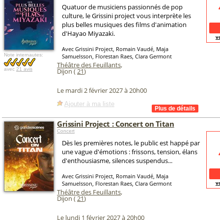
Quatuor de musiciens passionnés de pop
culture, le Grissini project vous interprète les
plus belles musiques des films d'animation
d'Hayao Miyazaki.
v
Avec Grissini Project, Romain Vaudé, Maja
Note internautes:
Samuelsson, Florestan Raes, Clara Germont
Théâtre des Feuillants
,
avec
21 avis
Dijon (
21
)
Le mardi 2 février 2027 à 20h00
Ajouter à ma liste
Grissini Project : Concert on Titan
Concert
Dès les premières notes, le public est happé par
une vague d'émotions : frissons, tension, élans
d'enthousiasme, silences suspendus...
Avec Grissini Project, Romain Vaudé, Maja
v
Samuelsson, Florestan Raes, Clara Germont
Théâtre des Feuillants
,
Dijon (
21
)
Le lundi 1 février 2027 à 20h00