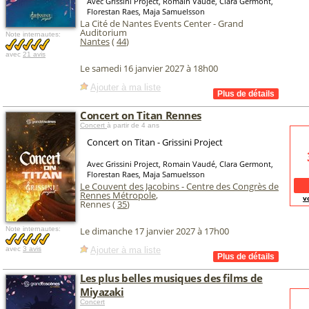
Avec Grissini Project, Romain Vaudé, Clara Germont,
Florestan Raes, Maja Samuelsson
La Cité de Nantes Events Center - Grand
Auditorium
Note internautes:
Nantes
(
44
)
avec
21 avis
Le samedi 16 janvier 2027 à 18h00
Ajouter à ma liste
Concert on Titan Rennes
Concert
à partir de 4 ans
Concert on Titan - Grissini Project
Avec Grissini Project, Romain Vaudé, Clara Germont,
Florestan Raes, Maja Samuelsson
Le Couvent des Jacobins - Centre des Congrès de
Rennes Métropole
,
v
Rennes (
35
)
Note internautes:
Le dimanche 17 janvier 2027 à 17h00
Ajouter à ma liste
avec
3 avis
Les plus belles musiques des films de
Miyazaki
Concert