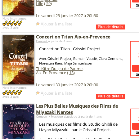
Lille
(
59
)
v
Le samedi 23 janvier 2027 à 20h30
Note internautes:
Ajouter à ma liste
avec
3 avis
Concert on Titan Aix-en-Provence
Concert
à partir de 4 ans
Concert on Titan - Grissini Project
Avec Grissini Project, Romain Vaudé, Clara Germont,
Florestan Raes, Maja Samuelsson
Théâtre Du Jeu de Paume
,
Aix-En-Provence (
13
)
v
Le samedi 30 janvier 2027 à 20h30
Note internautes:
Ajouter à ma liste
avec
3 avis
Les Plus Belles Musiques des Films de
Miyazaki Nantes
Concert > Musique classique
à partir de 4 ans
Les musiques des films du Studio Ghibli de
Hayao Miyazaki - par le Grissini Project.
v