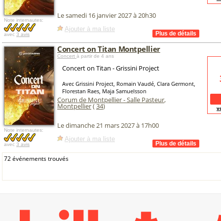
Le samedi 16 janvier 2027 à 20h30
Note internautes:
Ajouter à ma liste
avec
3 avis
Concert on Titan Montpellier
Concert
à partir de 4 ans
Concert on Titan - Grissini Project
Avec Grissini Project, Romain Vaudé, Clara Germont,
Florestan Raes, Maja Samuelsson
Corum de Montpellier - Salle Pasteur
,
Montpellier
(
34
)
v
Le dimanche 21 mars 2027 à 17h00
Note internautes:
Ajouter à ma liste
avec
3 avis
72 événements trouvés