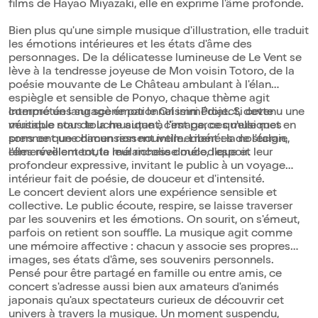
films de Hayao Miyazaki, elle en exprime l'âme profonde.
Bien plus qu'une simple musique d'illustration, elle traduit
les émotions intérieures et les états d'âme des
personnages. De la délicatesse lumineuse de Le Vent se
lève à la tendresse joyeuse de Mon voisin Totoro, de la
poésie mouvante de Le Château ambulant à l'élan
espiègle et sensible de Ponyo, chaque thème agit
comme un langage émotionnel immédiat. Si cette
Interprétées sur scène par le Grissini Project, devenu une
musique nous touche autant, c'est parce qu'elle met en
véritable star de la musique à l'image, ces musiques
sons ce que chacun ressent intimement : la nostalgie,
prennent une dimension nouvelle. Libérées de l'écran,
l'émerveillement, la mélancolie douce, l'espoir.
elles révèlent toute leur richesse mélodique et leur
profondeur expressive, invitant le public à un voyage
intérieur fait de poésie, de douceur et d'intensité.
Le concert devient alors une expérience sensible et
collective. Le public écoute, respire, se laisse traverser
par les souvenirs et les émotions. On sourit, on s'émeut,
parfois on retient son souffle. La musique agit comme
une mémoire affective : chacun y associe ses propres
images, ses états d'âme, ses souvenirs personnels.
Pensé pour être partagé en famille ou entre amis, ce
concert s'adresse aussi bien aux amateurs d'animés
japonais qu'aux spectateurs curieux de découvrir cet
univers à travers la musique. Un moment suspendu,