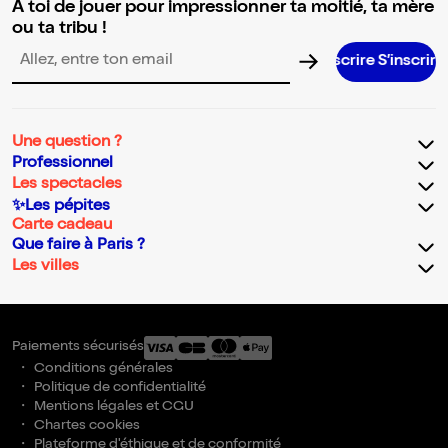
A toi de jouer pour impressionner ta moitié, ta mère
ou ta tribu !
S’inscrire S’inscrire S’inscrire S’inscr
Adresse email pour la newsletter
Une question ?
Professionnel
Les spectacles
✨Les pépites
Carte cadeau
Que faire à Paris ?
Les villes
Paiements sécurisés
Conditions générales
Politique de confidentialité
Mentions légales et CGU
Chartes cookies
Plateforme d'éthique et de conformité