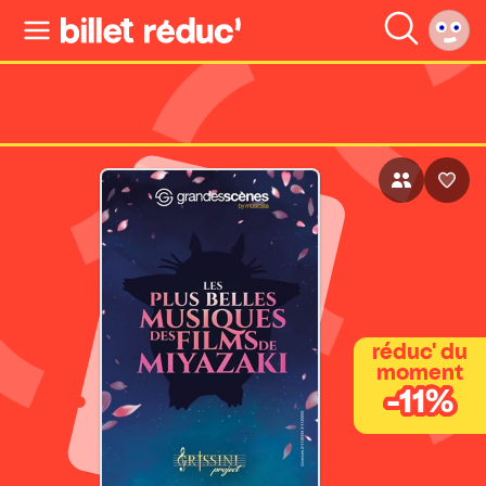
réduc' du
moment
-11%