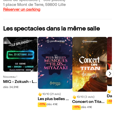
Salle de spectacle (~ 550 places)
1 place Mont de Terre, 59800 Lille
Réserver un parking
Les spectacles dans la même salle
Nouveau !
MIG - Zokush - Le
Risque
dès 34,91€
10
10/10 (21 avis)
Davi
10/10 (3 avis)
Les plus belles mu
ti
-13%
Concert on Titan |
siques des films d
-11%
dès 41€
Lille
-11%
dès 41€
e Miyazaki | Lille