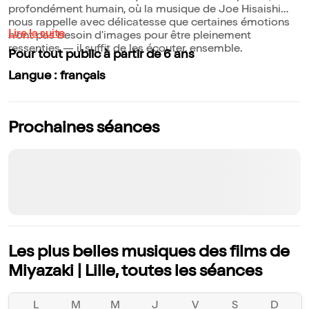
profondément humain, où la musique de Joe Hisaishi
nous rappelle avec délicatesse que certaines émotions
Lire la suite
n'ont pas besoin d'images pour être pleinement
ressenties — il suffit de les écouter, ensemble.
Pour tout public à partir de 6 ans
Langue : français
Prochaines séances
Les plus belles musiques des films de
Miyazaki | Lille, toutes les séances
L
M
M
J
V
S
D