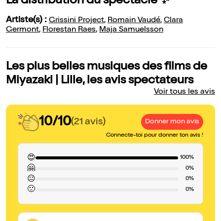
La distribution du spectacle ✨
Artiste(s) :
Grissini Project
,
Romain Vaudé
,
Clara
Germont
,
Florestan Raes
,
Maja Samuelsson
Les plus belles musiques des films de
Miyazaki | Lille, les avis spectateurs
Voir tous les avis
10/10
(21 avis)
Donner mon avis
Connecte-toi pour donner ton avis !
😍
100%
🤗
0%
😐
0%
🙁
0%