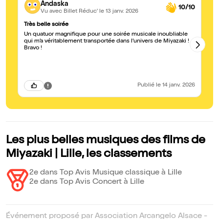
Andaska
10/10
Vu avec Billet Réduc'
le 13 janv. 2026
Très belle soirée
Ma
Un quatuor magnifique pour une soirée musicale inoubliable
Me
qui m’a véritablement transportée dans l’univers de Miyazaki !
ar
Bravo !
Publié
le 14 janv. 2026
Les plus belles musiques des films de
Miyazaki | Lille, les classements
2e dans Top Avis Musique classique à Lille
2e dans Top Avis Concert à Lille
Événement proposé par Association Arcangelo Alsace -