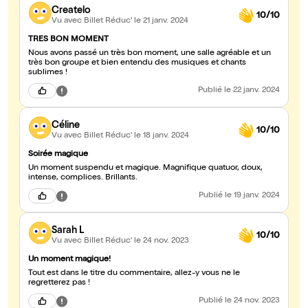
Createlo
10/10
Vu avec Billet Réduc'
le 21 janv. 2024
TRES BON MOMENT
Nous avons passé un très bon moment, une salle agréable et un
très bon groupe et bien entendu des musiques et chants
sublimes !
Publié
le 22 janv. 2024
Céline
10/10
Vu avec Billet Réduc'
le 18 janv. 2024
Soirée magique
Un moment suspendu et magique. Magnifique quatuor, doux,
intense, complices. Brillants.
Publié
le 19 janv. 2024
Sarah L
10/10
Vu avec Billet Réduc'
le 24 nov. 2023
Un moment magique!
Tout est dans le titre du commentaire, allez-y vous ne le
regretterez pas !
Publié
le 24 nov. 2023