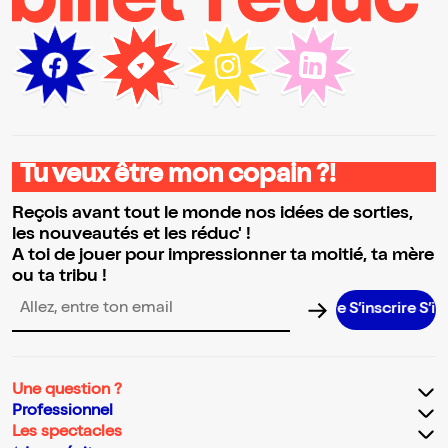
Tu veux être mon copain ?!
Reçois avant tout le monde nos idées de sorties,
les nouveautés et les réduc' !
A toi de jouer pour impressionner ta moitié, ta mère
ou ta tribu !
S’inscrire S’inscrir
Adresse email pour la newsletter
Une question ?
Professionnel
Les spectacles