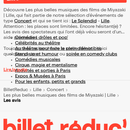
Découvre Les plus belles musiques des films de Miyazaki
| Lille, qui fait partie de notre sélection d’événements de
type
Concert
et qui se tient ici :
Le Splendid
-
Lille
.
Attention : les places sont limitées. Encore hésitant(e) ?
Les avis des spectateurs qui l'ont déjà vécu seront d'une
aide précieuse !
Comédies drôles et pop’
Célébrités au théâtre
Toujours à la recherche de la sortie idéale ? Voici
Au théâtre, pour faire le plein d’émotions
quelques pistes :
Stand-up et humour
ou
soirée en comedy clubs
Comédies musicales
Cirque, magie et mentalisme
Lire la suite
Activités et sorties à Paris
Expos & Musées à Paris
Pour les enfants, petits et grands
BilletReduc
Lille
Concert
Les plus belles musiques des films de Miyazaki | Lille
Les avis