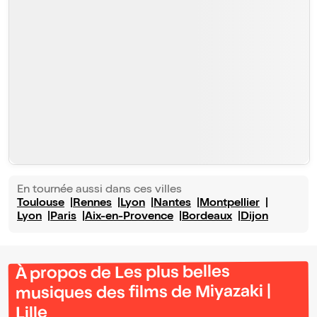
En tournée aussi dans ces villes
Toulouse
Rennes
Lyon
Nantes
Montpellier
Lyon
Paris
Aix-en-Provence
Bordeaux
Dijon
À propos de Les plus belles
musiques des films de Miyazaki |
Lille