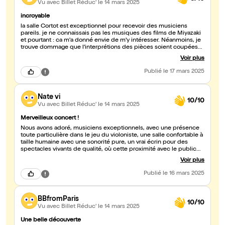
Vu avec Billet Réduc'
le 14 mars 2025
incroyable
la salle Cortot est exceptionnel pour recevoir des musiciens
pareils. je ne connaissais pas les musiques des films de Miyazaki
et pourtant : ca m'a donné envie de m'y intéresser. Néanmoins, je
trouve dommage que l'interprétions des pièces soient coupées
par des "explications de textes" assez inutiles pour moi, mais
Voir plus
surtout, qui viennent casser les émotions qu'ils ont pourtant réussi
a créer. laissez nous rêver, voyager.
Publié
le 17 mars 2025
Nate vi
10/10
Vu avec Billet Réduc'
le 14 mars 2025
Merveilleux concert !
Nous avons adoré, musiciens exceptionnels, avec une présence
toute particulière dans le jeu du violoniste, une salle confortable à
taille humaine avec une sonorité pure, un vrai écrin pour des
spectacles vivants de qualité, où cette proximité avec le public
est rare... C'était notre première fois et bien sûr nous y
Voir plus
retournerons.
Publié
le 16 mars 2025
BBfromParis
10/10
Vu avec Billet Réduc'
le 14 mars 2025
Une belle découverte