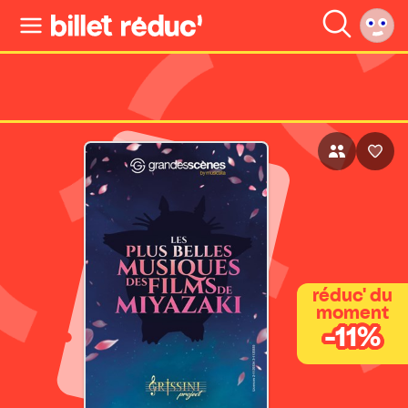
réduc' du
moment
-11%