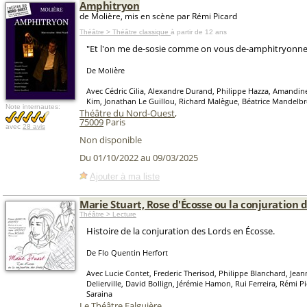
Amphitryon
de Molière, mis en scène par Rémi Picard
Théâtre > Théâtre classique
à partir de 12 ans
"Et l'on me de-sosie comme on vous de-amphitryonne
De Molière
Avec Cédric Cilia, Alexandre Durand, Philippe Hazza, Amandin
Kim, Jonathan Le Guillou, Richard Malègue, Béatrice Mandelbr
Note internautes:
Théâtre du Nord-Ouest
,
75009
Paris
avec
28 avis
Non disponible
Du 01/10/2022 au 09/03/2025
Ajouter à ma liste
Marie Stuart, Rose d'Écosse ou la conjuration 
Théâtre > Lecture
Histoire de la conjuration des Lords en Écosse.
De Flo Quentin Herfort
Avec Lucie Contet, Frederic Therisod, Philippe Blanchard, Jea
Delierville, David Bollign, Jérémie Hamon, Rui Ferreira, Rémi P
Saraina
Le Théâtre Falguière
,