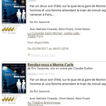
Théâtre
Par un doux soir d'été, sur le quai de la gare de Monte
homme et une femme attendent le train de minuit sept,
ramener à Paris...
De Eric Sautonie
Note internautes:
Avec Nathalie Charade, Rémi Picard, Chloé Delest
La Comédie Saint Michel - petite salle
,
avec
68 avis
75005
Paris
Non disponible
Du 02/09/2017 au 06/01/2018
Ajouter à ma liste
Rendez-vous a Monte-Carle
de Éric Sautonie, mis en scène par Claudie Guillot
Théâtre
à partir de 5 ans
Par un doux soir d'été, sur le quai de la gare de Monte
homme et une femme attendent le train de minuit sept
De Éric Sautonie
Note internautes:
Avec Nathalie Charade, Chloé Delest, Rémi Picard
Au Théâtre Bretonneau
,
avec
68 avis
75018
Paris