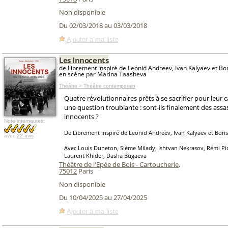
Non disponible
Du 02/03/2018 au 03/03/2018
Ajouter à ma liste
Les Innocents
de Librement inspiré de Leonid Andreev, Ivan Kalyaev et Bor
en scène par Marina Taasheva
Théâtre > Théâtre contemporain
Quatre révolutionnaires prêts à se sacrifier pour leur 
une question troublante : sont-ils finalement des assa
innocents ?
Note internautes:
De Librement inspiré de Leonid Andreev, Ivan Kalyaev et Bori
avec
22 avis
Avec Louis Duneton, Sième Milady, Ishtvan Nekrasov, Rémi Pica
Laurent Khider, Dasha Bugaeva
Théâtre de l'Epée de Bois - Cartoucherie
,
75012
Paris
Non disponible
Du 10/04/2025 au 27/04/2025
Ajouter à ma liste