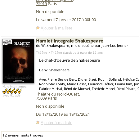
75015
Paris
Non disponible
Le samedi 7 janvier 2017 à 00h00
Ajouter à ma liste
Hamlet Integrale Shakespeare
de W. Shakespeare, mis en scène par Jean-Luc Jeener
Théâtre > Théâtre classique
à partir de 12 ans
Le chef-d'oeuvre de Shakespeare
De W. Shakespeare
Avec Pierre Bès de Berc, Didier Bizet, Robin Bolland, Héloïse 
Rodolphe Fonty, Marie Hasse, Laurence Hétier, Luana Kim, Jon
Note internautes:
Fabrice Michal, Rémi de Monvel, Frédéric Morel, Rémi Picard, 
Théâtre du Nord-Ouest
,
avec
81 avis
75009
Paris
Non disponible
Du 18/12/2019 au 19/12/2024
Ajouter à ma liste
12 événements trouvés