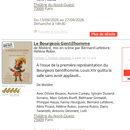
Théâtre du Nord-Ouest
,
75009
Paris
Du 13/09/2026 au 27/09/2026
Dimanche à 14h30
Ajouter à ma liste
Le Bourgeois Gentilhomme
de Molière, mis en scène par Bernard Lefebvre,
Hélène Robin
Théâtre > Théâtre classique
à partir de 12 ans
À l'issue de la première représentation du
Bourgeois Gentilhomme, Louis XIV quitta la
salle sans avoir applaudi...
v
De Molière
Note internautes:
Avec Olivier Bruaux, Aurore Cureau, Sylvain Durand-
avec
50 avis
Soriano, Marc Grèzes-Rueff, Balthazar Grimaldi,
Philippe Hazza, Fanny Heurguier, Bernard Lefebvre,
Rémi Picard, Hélène Robin, Joanna Rubio, Dario
Tarantelli, Antonio Desmard, Lulli
Théâtre du Nord-Ouest
,
75009
Paris