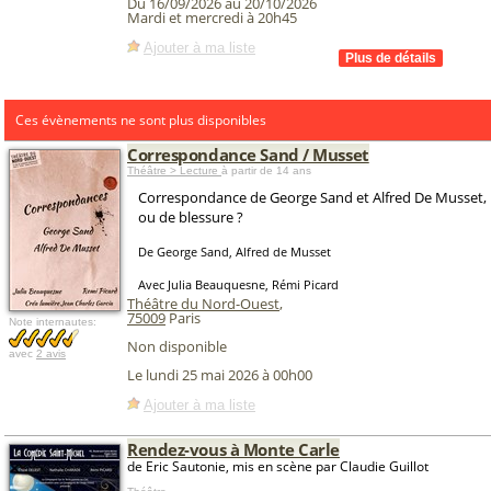
Du 16/09/2026 au 20/10/2026
Mardi et mercredi à 20h45
Ajouter à ma liste
Ces évènements ne sont plus disponibles
Correspondance Sand / Musset
Théâtre > Lecture
à partir de 14 ans
Correspondance de George Sand et Alfred De Musset, 
ou de blessure ?
De George Sand, Alfred de Musset
Avec Julia Beauquesne, Rémi Picard
Théâtre du Nord-Ouest
,
75009
Paris
Note internautes:
Non disponible
avec
2 avis
Le lundi 25 mai 2026 à 00h00
Ajouter à ma liste
Rendez-vous à Monte Carle
de Eric Sautonie, mis en scène par Claudie Guillot