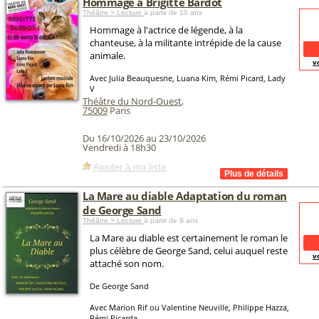
Hommage à Brigitte Bardot
Théâtre > Lecture
à partir de 10 ans
Hommage à l'actrice de légende, à la
chanteuse, à la militante intrépide de la cause
animale.
v
Avec Julia Beauquesne, Luana Kim, Rémi Picard, Lady
V
Théâtre du Nord-Ouest
,
75009
Paris
Du 16/10/2026 au 23/10/2026
Vendredi à 18h30
Ajouter à ma liste
La Mare au diable Adaptation du roman
de George Sand
Théâtre > Lecture
à partir de 9 ans
La Mare au diable est certainement le roman le
plus célèbre de George Sand, celui auquel reste
v
attaché son nom.
De George Sand
Avec Marion Rif ou Valentine Neuville, Philippe Hazza,
Rémi Picarda