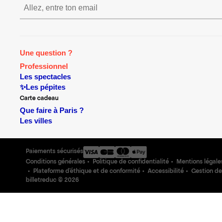
S’inscrire S’inscrire S’inscrire
Une question ?
Professionnel
Les spectacles
✨Les pépites
Carte cadeau
Que faire à Paris ?
Les villes
Paiements sécurisés
Conditions générales
Politique de confidentialité
Mentions légale
Plateforme d'éthique et de conformité
Accessibilité
Gestion de
billetreduc ©
2026