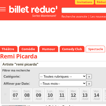
Invitations
Réduc
Bouton
menu
Sortez Maintenant!
principale
Recherche avancée
|
Les nouvea
Théâtre
Comédie
Humour
Comedy Club
Spectacle
Remi Picarda
Artiste "remi picarda"
Filtrer ma recherche
Catégorie:
Affiner par Date:
Ven.
Sam.
Dim.
Lun.
Mar.
Mer.
Jeu.
Ven.
«
07
08
09
10
11
12
13
14
Août
Août
Août
Août
Août
Août
Août
Août