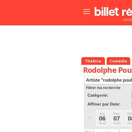
Bouton
menu
Sorte
principale
Théâtre
Comédie
Rodolphe Pou
Artiste "rodolphe poul
Filtrer ma recherche
Catégorie:
Affiner par Date:
Jeu.
Ven.
Sa
«
06
07
0
Août
Août
Ao