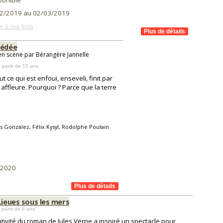
ponible
2/2019 au 02/03/2019
r à ma liste
cédée
en scène par Bérangère Jannelle
 partir de 15 ans
 ce qui est enfoui, enseveli, finit par
 affleure. Pourquoi ? Parce que la terre
 Gonzalez, Félix Kysyl, Rodolphe Poulain
/2020
Lieues sous les mers
 partir de 8 ans
ntivité du roman de Jules Verne a inspiré un spectacle pour