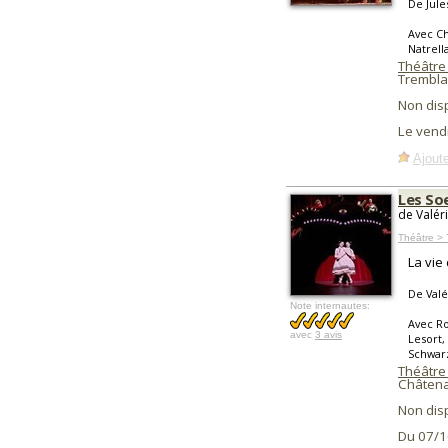
De Jule
Avec Ch
Natrell
Théâtre
Trembla
Non dis
Le vend
Ajoute
Les So
de Valér
Théâtre >
La vie
De Valé
Note internautes:
Avec Ro
avec
3 avis
Lesort,
Schwarz
Théâtre 
Châtena
Non dis
Du 07/1