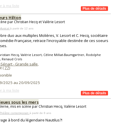
r à ma liste
eurs Hilton
cène par Christian Hecq et Valérie Lesort
Musical
à partir de 12 ans
èbre duo aux multiples Molières, V. Lesort et C. Hecq, sociétaire
Comédie-Française, retrace l'incroyable destinée de ces soeurs
ses.
ristian Hecq, Valérie Lesort, Céline Milliat-Baumgartner, Rodolphe
, Renaud Crols
-Sénart - Grande salle
,
t (
77
)
ponible
9/2025 au 20/09/2025
r à ma liste
lieues sous les mers
 Verne, mis en scène par Christian Hecq, Valérie Lesort
 Théâtre contemporain
à partir de 8 ans
age à bord du légendaire Nautilus?!