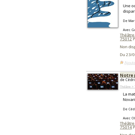
Une od
dispar
De Mari
Avec Gu
Théâtre
75012
P
Non dis
Du 23/0
Ajoute
Notre 
de Cédri
Théâtre > 
La mat
Novari
De Céd
Avec Ol
Théâtre 
75014
P