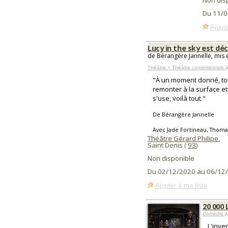
Non dis
Du 11/0
Ajoute
Lucy in the sky est dé
de Bérangère Jannelle, mis 
Théâtre > Théâtre contemporain
à
"À un moment donné, tout
remonter à la surface et
s'use, voilà tout."
De Bérangère Jannelle
Avec Jade Fortineau, Thomas
Théâtre Gérard Philipe
,
Saint Denis (
93
)
Non disponible
Du 02/12/2020 au 06/12
Ajouter à ma liste
20 000 
Comédie
à
L'inve