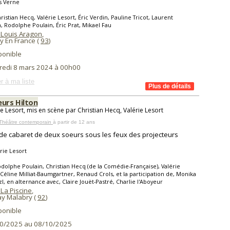
s Verne
ristian Hecq, Valérie Lesort, Éric Verdin, Pauline Tricot, Laurent
a, Rodolphe Poulain, Éric Prat, Mikael Fau
 Louis Aragon
,
y En France (
93
)
ponible
redi 8 mars 2024 à 00h00
r à ma liste
eurs Hilton
ie Lesort, mis en scène par Christian Hecq, Valérie Lesort
 Théâtre contemporain
à partir de 12 ans
 de cabaret de deux soeurs sous les feux des projecteurs
rie Lesort
dolphe Poulain, Christian Hecq (de la Comédie-Française), Valérie
 Céline Milliat-Baumgartner, Renaud Crols, et la participation de, Monika
l, en alternance avec, Claire Jouët-Pastré, Charlie l'Aboyeur
La Piscine
,
y Malabry (
92
)
ponible
0/2025 au 08/10/2025