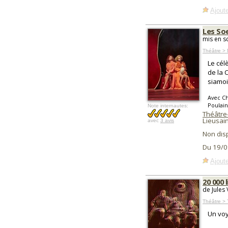
Ajoute
Les So
mis en s
Théâtre > 
Le cél
de la 
siamoi
Avec Ch
Poulain
Note internautes:
Théâtre
Lieusain
avec
3 avis
Non dis
Du 19/0
Ajoute
20 000 
de Jules
Théâtre >
Un voy