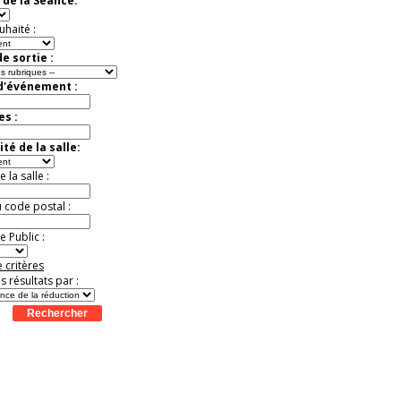
 de la Séance:
Jusqu'à -52%
uhaité :
e sortie :
 d'événement :
es :
té de la salle:
la salle :
u code postal :
 Public :
 critères
es résultats par :