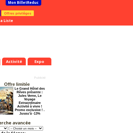
Mon BilletReduc
Offres privilèges
a Liste
Activité
Expo
Offre limitée
Le Grand Hôtel des
Rêves présente :
Jules Verne, Le
Voyage
Extraordinaire
Activité à vivre !
Promo exclusive ! .
Jusqu'à -13%
.
Mar.
Mer.
Jeu.
Ven.
Sam.
Dim.
Lun.
Mar.
Mer.
7
18
19
20
21
22
23
24
25
26
erche avancée
Dernier coup de
t
Août
Août
Août
Août
Août
Août
Août
Août
Août
ciseaux
Offre
exceptionnelle.