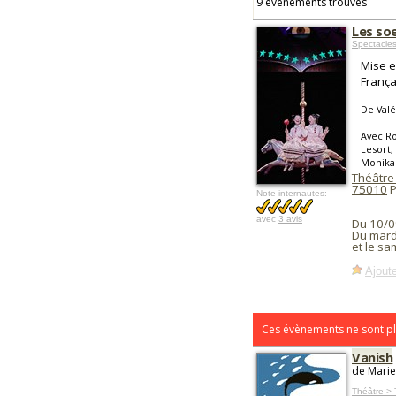
9 événements trouvés
Les so
Spectacle
Mise e
França
De Valé
Avec Ro
Lesort,
Monika
Théâtre
75010
P
Note internautes:
avec
3 avis
Du 10/0
Du mard
et le sa
Ajoute
Ces évènements ne sont pl
Vanish
de Marie
Théâtre >