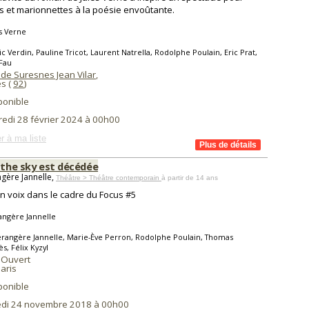
s et marionnettes à la poésie envoûtante.
s Verne
ic Verdin, Pauline Tricot, Laurent Natrella, Rodolphe Poulain, Eric Prat,
Fau
 de Suresnes Jean Vilar
,
s (
92
)
ponible
redi 28 février 2024 à 00h00
r à ma liste
 the sky est décédée
gère Jannelle,
Théâtre > Théâtre contemporain
à partir de 14 ans
n voix dans le cadre du Focus #5
angère Jannelle
rangère Jannelle, Marie-Ève Perron, Rodolphe Poulain, Thomas
s, Félix Kyzyl
 Ouvert
aris
ponible
di 24 novembre 2018 à 00h00