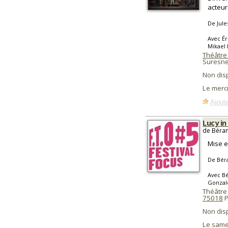
acteur
De Jule
Avec Ér
Mikael 
Théâtre
Suresne
Non dis
Le merc
Ajoute
Lucy in
de Béran
Mise e
De Bér
Avec Bé
Gonzalè
Théâtre
75018
P
Non dis
Le same