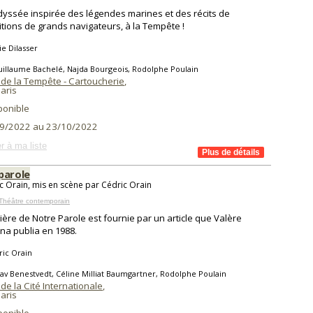
yssée inspirée des légendes marines et des récits de
itions de grands navigateurs, à la Tempête !
e Dilasser
illaume Bachelé, Najda Bourgeois, Rodolphe Poulain
 de la Tempête - Cartoucherie
,
aris
ponible
9/2022 au 23/10/2022
r à ma liste
parole
c Orain, mis en scène par Cédric Orain
Théâtre contemporain
ière de Notre Parole est fournie par un article que Valère
na publia en 1988.
ric Orain
av Benestvedt, Céline Milliat Baumgartner, Rodolphe Poulain
de la Cité Internationale
,
aris