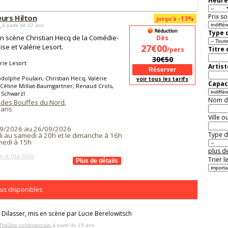
Heure
Prix so
eurs Hilton
-13%
jusqu'à
s
à partir de 12 ans
Type d
n scène Christian Hecq de la Comédie-
Dès
ise et Valérie Lesort.
27€00
Titre
/pers
30€50
rie Lesort
Artist
dolphe Poulain, Christian Hecq, Valérie
voir tous les tarifs
Capaci
 Céline Milliat-Baumgartner, Renaud Crols,
 Schwarzl
Nom de 
 des Bouffes du Nord
,
aris
Ville o
9/2026 au 26/09/2026
Type de
i au samedi à 20h et le dimanche à 16h
medi à 15h
plus de
r à ma liste
Trier l
us disponibles
 Dilasser, mis en scène par Lucie Berelowitsch
 Théâtre contemporain
à partir de 15 ans