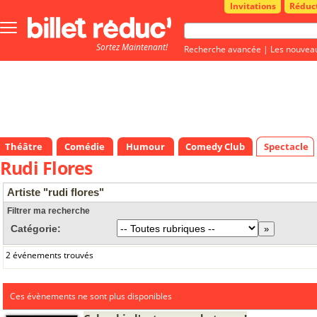
Invitations
Réduc
Bouton
menu
Sortez Maintenant!
principale
Recherche avancée
|
Les nouvea
Théâtre
Comédie
Humour
Comedy Club
Spectacle
Rudi Flores
Artiste "rudi flores"
Filtrer ma recherche
Catégorie:
2 événements trouvés
Ces évènements ne sont plus disponibles