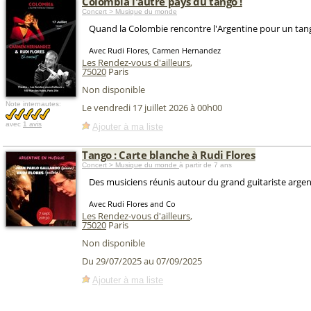
Colombia l'autre pays du tango !
Concert > Musique du monde
Quand la Colombie rencontre l'Argentine pour un tang
Avec Rudi Flores, Carmen Hernandez
Les Rendez-vous d'ailleurs
,
75020
Paris
Non disponible
Note internautes:
Le vendredi 17 juillet 2026 à 00h00
avec
1 avis
Ajouter à ma liste
Tango : Carte blanche à Rudi Flores
Concert > Musique du monde
à partir de 7 ans
Des musiciens réunis autour du grand guitariste argen
Avec Rudi Flores and Co
Les Rendez-vous d'ailleurs
,
75020
Paris
Non disponible
Du 29/07/2025 au 07/09/2025
Ajouter à ma liste