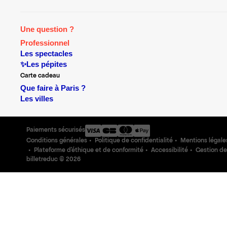
Une question ?
Professionnel
Les spectacles
✨Les pépites
Carte cadeau
Que faire à Paris ?
Les villes
Paiements sécurisés
Conditions générales
Politique de confidentialité
Mentions légale
Plateforme d'éthique et de conformité
Accessibilité
Gestion de
billetreduc ©
2026