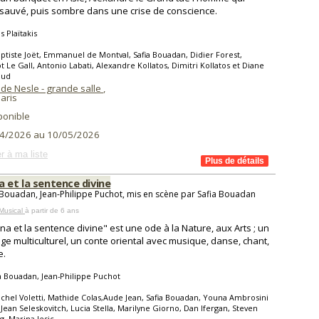
t sauvé, puis sombre dans une crise de conscience.
s Plaïtakis
ptiste Joët, Emmanuel de Montval, Safia Bouadan, Didier Forest,
t Le Gall, Antonio Labati, Alexandre Kollatos, Dimitri Kollatos et Diane
aud
 de Nesle - grande salle
,
aris
ponible
4/2026 au 10/05/2026
r à ma liste
 et la sentence divine
 Bouadan, Jean-Philippe Puchot, mis en scène par Safia Bouadan
Musical
à partir de 6 ans
na et la sentence divine" est une ode à la Nature, aux Arts ; un
e multiculturel, un conte oriental avec musique, danse, chant,
e.
a Bouadan, Jean-Philippe Puchot
chel Voletti, Mathide Colas,Aude Jean, Safia Bouadan, Youna Ambrosini
Jean Seleskovitch, Lucia Stella, Marilyne Giorno, Dan Ifergan, Steven
, Marina Jesic