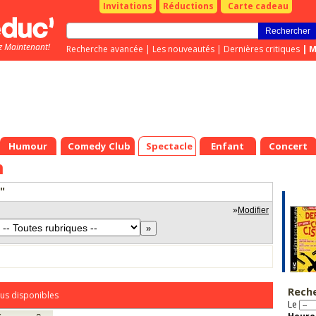
Invitations
Réductions
Carte cadeau
z Maintenant!
Recherche avancée
|
Les nouveautés
|
Dernières critiques
|
M
Humour
Comedy Club
Spectacle
Enfant
Concert
n
"
»
Modifier
Rech
us disponibles
Le