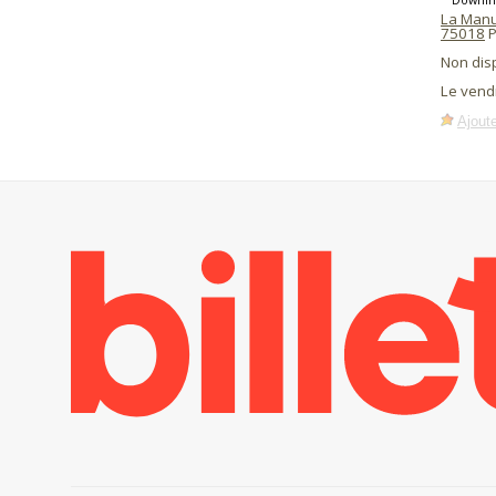
La Manu
75018
P
Non dis
Le vend
Ajoute