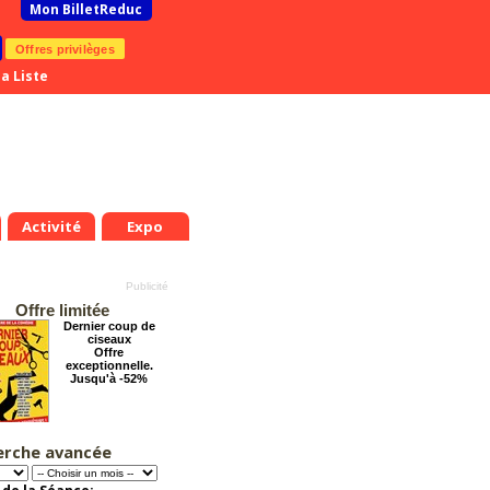
Mon BilletReduc
Offres privilèges
a Liste
Activité
Expo
Offre limitée
Dernier coup de
ciseaux
Offre
exceptionnelle.
Jusqu'à -52%
erche avancée
Arsène Lupin
Offre
exceptionnelle.
Jusqu'à -28%