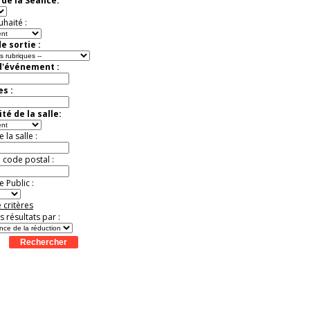
de la Séance:
uhaité :
e sortie :
d'événement :
es :
té de la salle:
la salle :
u code postal :
 Public :
 critères
es résultats par :