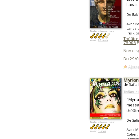
l'avai
De Babi
Avec Ba
Lancelo
Note internautes:
Iris Ric
Théâtre
avec
14 avis
75006
P
Non dis
Du 29/0
Ajoute
Myriana
de Safia
Théâtre > 
"Myria
messag
théâtr
De Safi
Note internautes:
Avec Mi
avec
5 avis
Cohen, 
Downing