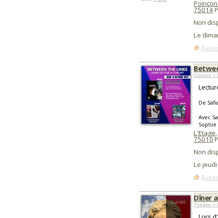
Poinçon
75014
P
Non dis
Le dima
Ajoute
Betwee
Concert > 
Lectur
De Safi
Avec Sa
Sophie 
L'Etage
,
75010
P
Non dis
Le jeud
Ajoute
Dîner 
Théâtre > 
Lors d