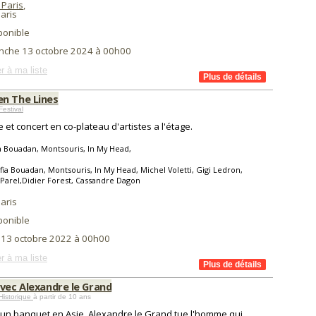
 Paris
,
aris
ponible
nche 13 octobre 2024 à 00h00
r à ma liste
n The Lines
Festival
e et concert en co-plateau d'artistes a l'étage.
a Bouadan, Montsouris, In My Head,
fia Bouadan, Montsouris, In My Head, Michel Voletti, Gigi Ledron,
Parel,Didier Forest, Cassandre Dagon
aris
ponible
i 13 octobre 2022 à 00h00
r à ma liste
avec Alexandre le Grand
Historique
à partir de 10 ans
'un banquet en Asie, Alexandre le Grand tue l'homme qui