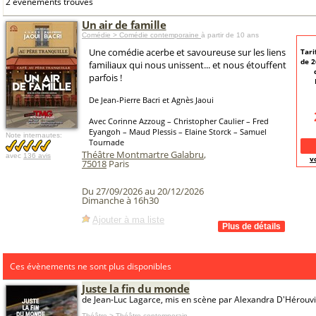
2 événements trouvés
Un air de famille
Comédie > Comédie contemporaine
à partir de 10 ans
Une comédie acerbe et savoureuse sur les liens
Tari
de 
familiaux qui nous unissent... et nous étouffent
parfois !
De Jean-Pierre Bacri et Agnès Jaoui
Avec Corinne Azzoug – Christopher Caulier – Fred
Eyangoh – Maud Plessis – Elaine Storck – Samuel
Note internautes:
Tournade
Théâtre Montmartre Galabru
,
avec
136 avis
v
75018
Paris
Du 27/09/2026 au 20/12/2026
Dimanche à 16h30
Ajouter à ma liste
Ces évènements ne sont plus disponibles
Juste la fin du monde
de Jean-Luc Lagarce, mis en scène par Alexandra D'Hérouvi
Théâtre > Théâtre contemporain