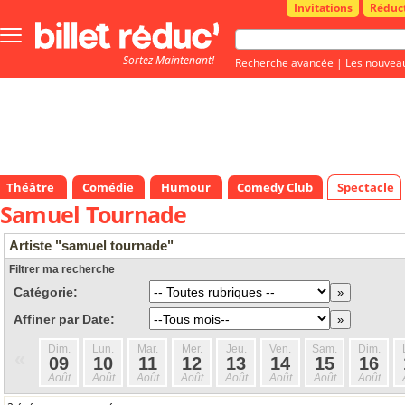
Invitations
Réduc
Bouton
menu
Sortez Maintenant!
principale
Recherche avancée
|
Les nouvea
Théâtre
Comédie
Humour
Comedy Club
Spectacle
Samuel Tournade
Artiste "samuel tournade"
Filtrer ma recherche
Catégorie:
Affiner par Date:
Dim.
Lun.
Mar.
Mer.
Jeu.
Ven.
Sam.
Dim.
«
09
10
11
12
13
14
15
16
Août
Août
Août
Août
Août
Août
Août
Août