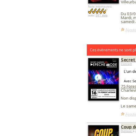
Villeur
Note internautes:
Du 03/0
avec
267 avis
Mardi, m
samedi 
Ajoute
Ces évènements ne sont pl
Secret
Concert
L'un d
Avec S
75 Fore
Charlevi
Non dis
Le same
Ajoute
Coup d
Humour
à 