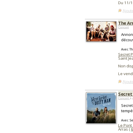
Du 11/1
Ajoute
The Ar
Concert
Annonc
découv
Avec Th
Secret P
Saint J
Non dis
Le vend
Ajoute
Secret
Concert
à 
Secret
tempér
Avec S
Le Pont
Arras (