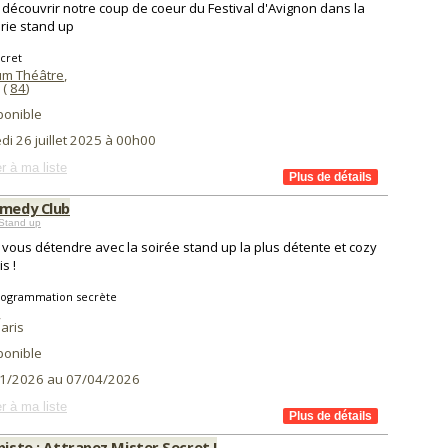
découvrir notre coup de coeur du Festival d'Avignon dans la
rie stand up
cret
m Théâtre
,
(
84
)
ponible
i 26 juillet 2025 à 00h00
r à ma liste
omedy Club
Stand up
vous détendre avec la soirée stand up la plus détente et cozy
s !
rogrammation secrète
,
aris
ponible
1/2026 au 07/04/2026
r à ma liste
piste : Attrapez Mister Secret !