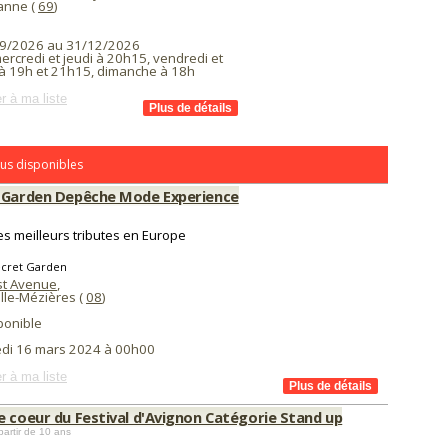
banne (
69
)
9/2026 au 31/12/2026
ercredi et jeudi à 20h15, vendredi et
à 19h et 21h15, dimanche à 18h
r à ma liste
us disponibles
 Garden Depêche Mode Experience
es meilleurs tributes en Europe
ecret Garden
st Avenue
,
lle-Mézières (
08
)
ponible
di 16 mars 2024 à 00h00
r à ma liste
e coeur du Festival d'Avignon Catégorie Stand up
partir de 10 ans