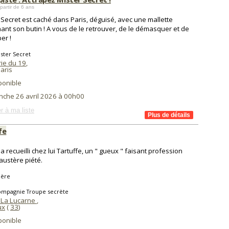
partir de 6 ans
 Secret est caché dans Paris, déguisé, avec une mallette
ant son butin ! A vous de le retrouver, de le démasquer et de
per !
ster Secret
rie du 19
,
aris
ponible
nche 26 avril 2026 à 00h00
r à ma liste
fe
a recueilli chez lui Tartuffe, un " gueux " faisant profession
austère piété.
ière
ompagnie Troupe secrète
 La Lucarne
,
ux
(
33
)
ponible