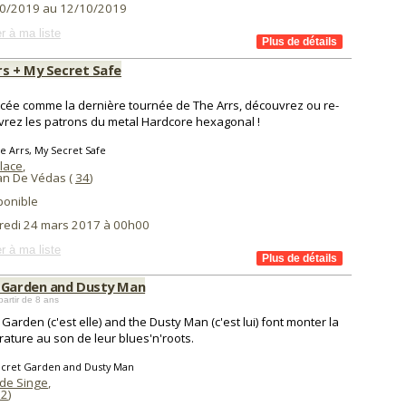
0/2019 au 12/10/2019
r à ma liste
rs + My Secret Safe
ée comme la dernière tournée de The Arrs, découvrez ou re-
rez les patrons du metal Hardcore hexagonal !
e Arrs, My Secret Safe
lace
,
ean De Védas (
34
)
ponible
redi 24 mars 2017 à 00h00
r à ma liste
 Garden and Dusty Man
partir de 8 ans
 Garden (c'est elle) and the Dusty Man (c'est lui) font monter la
ature au son de leur blues'n'roots.
ecret Garden and Dusty Man
 de Singe
,
62
)