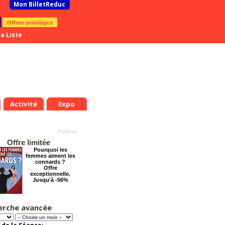
Mon BilletReduc
Offres privilèges
a Liste
Activité
Expo
Offre limitée
Pourquoi les
femmes aiment les
connards ?
Offre
exceptionnelle.
Jusqu'à -56%
erche avancée
Éternelle Notre-
.
Ven.
Sam.
Dim.
Lun.
Mar.
Mer.
Jeu.
Ven.
Sam.
Dame : Une
0
21
22
23
24
25
26
27
28
29
expédition
immersive en réalité