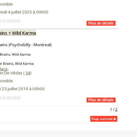
ponible
edi 4 juillet 2025 à 00h00
r à ma liste
ains + Wild Karma
ains (Psychobilly - Montreal)
Brains, Wild Karma
e Brains, Wild Karma
lace
,
ean De Védas (
34
)
ponible
 23 juillet 2019 à 00h00
r à ma liste
1
/
2