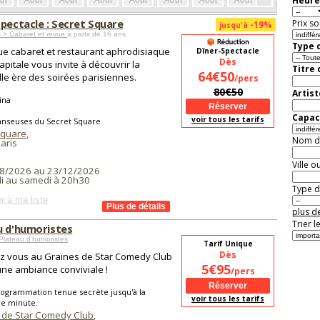
Heure
ût
Août
Août
Août
Août
Août
Août
Août
Août
Aoû
spectacle : Secret Square
Prix so
-19%
jusqu'à
 > Cabaret et revue
à partir de 16 ans
Type d
ue cabaret et restaurant aphrodisiaque
Dîner-Spectacle
Dès
capitale vous invite à découvrir la
Titre
64€50
le ère des soirées parisiennes.
/pers
80€50
Artist
ina
Capaci
voir tous les tarifs
anseuses du Secret Square
Square
,
Nom de 
aris
Ville o
8/2026 au 23/12/2026
i au samedi à 20h30
Type de
r à ma liste
plus de
Trier l
u d'humoristes
lateau d'humoristes
Tarif Unique
Dès
z vous au Graines de Star Comedy Club
5€95
ne ambiance conviviale !
/pers
ogrammation tenue secrète jusqu'à la
voir tous les tarifs
re minute.
 de Star Comedy Club
,