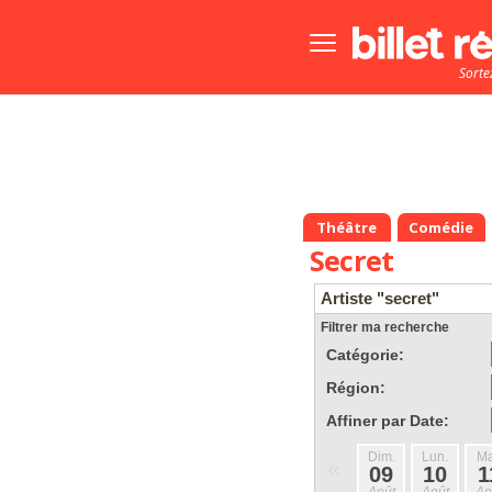
Bouton
menu
Sorte
principale
Théâtre
Comédie
Secret
Artiste "secret"
Filtrer ma recherche
Catégorie:
Région:
Affiner par Date:
Dim.
Lun.
Ma
«
09
10
1