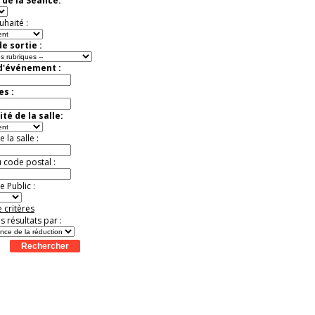
 de la Séance:
t
Août
Août
Août
Août
Août
Août
Août
Août
Août
virtuelle à la Cité de
l'Histoire
uhaité :
Expérience unique !
Offre
promotionnelle.
e sortie :
Jusqu'à -35%
 d'événement :
es :
té de la salle:
la salle :
u code postal :
 Public :
 critères
es résultats par :