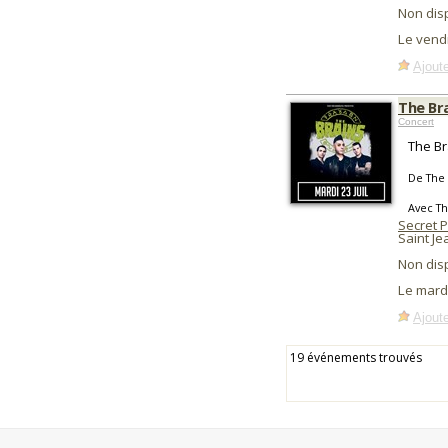
Non dis
Le vendr
Ajoute
The Br
Concert
The Br
De The 
Avec Th
Secret P
Saint J
Non dis
Le mardi
Ajoute
19 événements trouvés