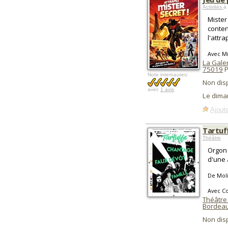
Activités
à 
Mister
conten
l'attra
Avec Mi
La Gale
75019
P
Note internautes:
Non dis
avec
1 avis
Le dima
Ajoute
Tartuf
Théâtre
Orgon 
d'une 
De Mol
Avec C
Théâtre
Bordea
Non dis