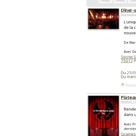
Août
Août
Ao
Dîner-
Spectacles
L'uniq
de la 
nouvel
De Mar
Avec D
Secret 
75017
P
Du 25/0
Du mard
Ajoute
Platea
Humour > P
Rende
dans u
Avec Pr
derniè
Graines