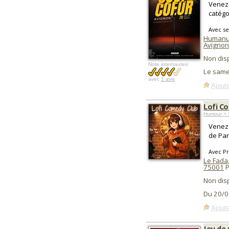
Venez 
catégo
Avec se
Humanu
Avignon
Non dis
Note internautes:
Le samed
avec
1 avis
Ajoute
Lofi C
Humour > 
Venez 
de Pari
Avec P
Le Fada
75001
P
Non dis
Du 20/0
Ajoute
Jeu de 