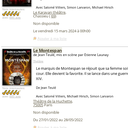
Avec Salomé Villiers, Simon Larvaron, Michael Hirsch
Note internautes:
Le Karavan théâtre
,
Chassieu (
69
)
avec
695 avis
Non disponible
Le vendredi 15 mars 2024 à 00h00
Ajouter à ma liste
Le Montespan
de Jean Teulé, mis en scène par Etienne Launay
Théâtre
Le marquis de Montespan se réjouit que sa femme soit 
cour. Elle devient la favorite. Il se lance dans une guer
XIV.
De Jean Teulé
Note internautes:
Avec Salomé Villiers, Michaël Hirsch, Simon Larvaron
avec
695 avis
Théâtre de la Huchette
,
75005
Paris
Non disponible
Du 27/01/2022 au 28/05/2022
Ajouter à ma liste