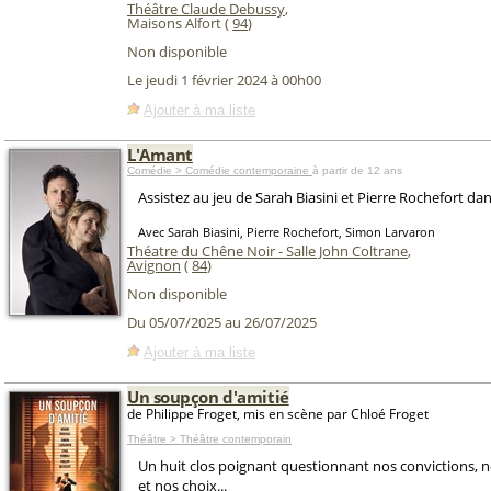
Théâtre Claude Debussy
,
Maisons Alfort (
94
)
Non disponible
Le jeudi 1 février 2024 à 00h00
Ajouter à ma liste
L'Amant
Comédie > Comédie contemporaine
à partir de 12 ans
Assistez au jeu de Sarah Biasini et Pierre Rochefort da
Avec Sarah Biasini, Pierre Rochefort, Simon Larvaron
Théatre du Chêne Noir - Salle John Coltrane
,
Avignon
(
84
)
Non disponible
Du 05/07/2025 au 26/07/2025
Ajouter à ma liste
Un soupçon d'amitié
de Philippe Froget, mis en scène par Chloé Froget
Théâtre > Théâtre contemporain
Un huit clos poignant questionnant nos convictions, 
et nos choix...