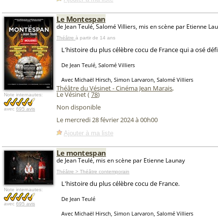
Le Montespan
de Jean Teulé, Salomé Villiers, mis en scène par Etienne La
Théâtre
à partir de 14 ans
L'histoire du plus célèbre cocu de France qui a osé défi
De Jean Teulé, Salomé Villiers
Avec Michaël Hirsch, Simon Larvaron, Salomé Villiers
Théâtre du Vésinet - Cinéma Jean Marais
,
Le Vésinet (
78
)
Note internautes:
Non disponible
avec
695 avis
Le mercredi 28 février 2024 à 00h00
Ajouter à ma liste
Le montespan
de Jean Teulé, mis en scène par Etienne Launay
Théâtre > Théâtre contemporain
L'histoire du plus célèbre cocu de France.
Note internautes:
De Jean Teulé
avec
695 avis
Avec Michaël Hirsch, Simon Larvaron, Salomé Villiers