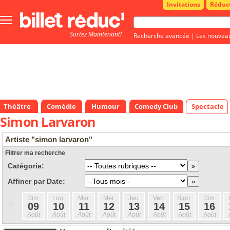
Invitations
Réduc
Bouton
menu
Sortez Maintenant!
principale
Recherche avancée
|
Les nouvea
Théâtre
Comédie
Humour
Comedy Club
Spectacle
Simon Larvaron
Artiste "simon larvaron"
Filtrer ma recherche
Catégorie:
Affiner par Date:
Dim.
Lun.
Mar.
Mer.
Jeu.
Ven.
Sam.
Dim.
«
09
10
11
12
13
14
15
16
Août
Août
Août
Août
Août
Août
Août
Août