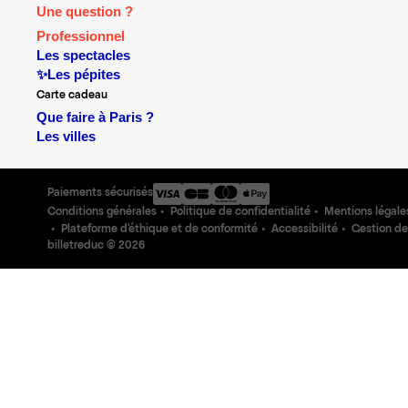
Une question ?
Professionnel
Les spectacles
✨Les pépites
Carte cadeau
Que faire à Paris ?
Les villes
Paiements sécurisés
Conditions générales
Politique de confidentialité
Mentions légale
Plateforme d'éthique et de conformité
Accessibilité
Gestion de
billetreduc ©
2026