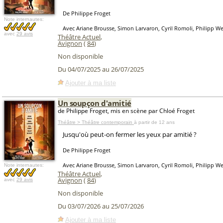
De Philippe Froget
Note internautes:
Avec Ariane Brousse, Simon Larvaron, Cyril Romoli, Philipp We
avec
29 avis
Théâtre Actuel
,
Avignon
(
84
)
Non disponible
Du 04/07/2025 au 26/07/2025
Ajouter à ma liste
Un soupçon d'amitié
de Philippe Froget, mis en scène par Chloé Froget
Théâtre > Théâtre contemporain
à partir de 12 ans
Jusqu'où peut-on fermer les yeux par amitié ?
De Philippe Froget
Avec Ariane Brousse, Simon Larvaron, Cyril Romoli, Philipp We
Note internautes:
Théâtre Actuel
,
Avignon
(
84
)
avec
29 avis
Non disponible
Du 03/07/2026 au 25/07/2026
Ajouter à ma liste