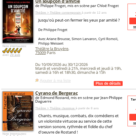
Un soupçon d'amitié
de Philippe Froget, mis en scène par Chloé Froget
Théâtre > Théâtre contemporain
à partir de 12 ans
Jusqu'où peut-on fermer les yeux par amitié ?
v
De Philippe Froget
Avec Ariane Brousse, Simon Larvaron, Cyril Romoli,
Philipp Weissert
Note internautes:
Théâtre la Bruyère
,
75009
Paris
avec
29 avis
Du 10/09/2026 au 30/12/2026
Mardi et vendredi à 21h, mercredi et jeudi à 19h,
samedi à 16h et 18h30, dimanche à 15h
Ajouter à ma liste
Cyrano de Bergerac
de Edmond Rostand, mis en scène par Jean-Philippe
Tar
Daguerre
Théâtre > Théâtre classique
à partir de 8 ans
Chants, musique, combats, dix comédiens et
un violoniste virtuose au service de cette
v
version sonore, rythmée et fidèle du chef
d'oeuvre de Rostand !
Note internautes: