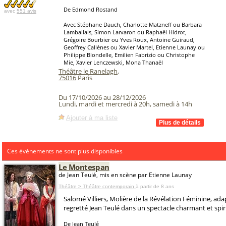
De Edmond Rostand
avec
551 avis
Avec Stéphane Dauch, Charlotte Matzneff ou Barbara
Lamballais, Simon Larvaron ou Raphaël Hidrot,
Grégoire Bourbier ou Yves Roux, Antoine Guiraud,
Geoffrey Callènes ou Xavier Martel, Etienne Launay ou
Philippe Blondelle, Emilien Fabrizio ou Christophe
Mie, Xavier Lenczewski, Mona Thanaël
Théâtre le Ranelagh
,
75016
Paris
Du 17/10/2026 au 28/12/2026
Lundi, mardi et mercredi à 20h, samedi à 14h
Ajouter à ma liste
Ces évènements ne sont plus disponibles
Le Montespan
de Jean Teulé, mis en scène par Etienne Launay
Théâtre > Théâtre contemporain
à partir de 8 ans
Salomé Villiers, Molière de la Révélation Féminine, ad
regretté Jean Teulé dans un spectacle charmant et spiri
De Jean Teulé