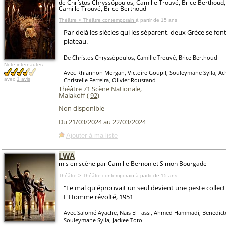
de Chrístos Chryssópoulos, Camille Trouvé, Brice Berthoud,
Camille Trouvé, Brice Berthoud
Théâtre > Théâtre contemporain
à partir de 15 ans
Par-delà les siècles qui les séparent, deux Grèce se font
plateau.
De Chrístos Chryssópoulos, Camille Trouvé, Brice Berthoud
Note internautes:
Avec Rhiannon Morgan, Victoire Goupil, Souleymane Sylla, Ach
avec
1 avis
Christelle Ferreira, Olivier Roustand
Théâtre 71 Scène Nationale
,
Malakoff (
92
)
Non disponible
Du 21/03/2024 au 22/03/2024
Ajouter à ma liste
LWA
mis en scène par Camille Bernon et Simon Bourgade
Théâtre > Théâtre contemporain
à partir de 15 ans
"Le mal qu'éprouvait un seul devient une peste collect
L'Homme révolté, 1951
Avec Salomé Ayache, Naïs El Fassi, Ahmed Hammadi, Benedic
Souleymane Sylla, Jackee Toto