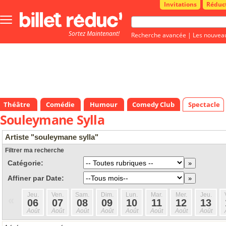
Invitations
Réduc
Bouton
menu
Sortez Maintenant!
principale
Recherche avancée
|
Les nouvea
Théâtre
Comédie
Humour
Comedy Club
Spectacle
Souleymane Sylla
Artiste "souleymane sylla"
Filtrer ma recherche
Catégorie:
Affiner par Date:
Jeu.
Ven.
Sam.
Dim.
Lun.
Mar.
Mer.
Jeu.
«
06
07
08
09
10
11
12
13
Août
Août
Août
Août
Août
Août
Août
Août