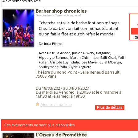
4 événements trouvés
Barber shop chronicles
Spectacles > Spectacle musical
Tchatche et taille de barbe font bon ménage.
Chez le barbier, on fait communauté autant
qu'on fait la fête et qu'on refait le monde !
v
De Inua Ellams
Avec Priscilla Adade, Junior Akwety, Batgame,
Hippolyte Bohouo, Martin Chishimba, Salif Cissé, Yoli
Fuller, Aristote Luyindula, José Mavà, Jovial Mbenga,
Souleymane Sylla, Clyde Yeguete
Théâtre du Rond Point - Salle Renaud Barrault
,
75008
Paris
Du 18/03/2027 au 04/04/2027
Du mardi au vendredi à 20h30 et le dimanche à
16h30 et le samedi à 19h30
Ajouter à ma liste
Ces évènements ne sont plus disponibles
L'Oiseau de Prométhée