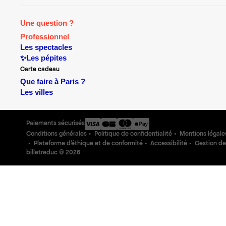
Une question ?
Professionnel
Les spectacles
✨Les pépites
Carte cadeau
Que faire à Paris ?
Les villes
Paiements sécurisés
Conditions générales
Politique de confidentialité
Mentions légale
Plateforme d'éthique et de conformité
Accessibilité
Gestion de
billetreduc ©
2026