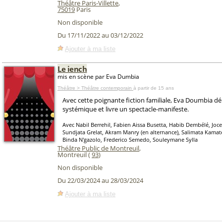
Théâtre Paris-Villette
,
75019
Paris
Non disponible
Du 17/11/2022 au 03/12/2022
Ajouter à ma liste
Le iench
mis en scène par Eva Dumbia
Théâtre > Théâtre contemporain
à partir de 15 ans
Avec cette poignante fiction familiale, Eva Doumbia d
systémique et livre un spectacle-manifeste.
Avec Nabil Berrehil, Fabien Aissa Busetta, Habib Dembélé, Joc
Sundjata Grelat, Akram Manry (en alternance), Salimata Kama
Binda N'gazolo, Frederico Semedo, Souleymane Sylla
Théâtre Public de Montreuil
,
Montreuil (
93
)
Non disponible
Du 22/03/2024 au 28/03/2024
Ajouter à ma liste