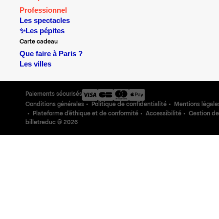
Professionnel
Les spectacles
✨Les pépites
Carte cadeau
Que faire à Paris ?
Les villes
Paiements sécurisés
Conditions générales
Politique de confidentialité
Mentions légale
Plateforme d'éthique et de conformité
Accessibilité
Gestion de
billetreduc ©
2026