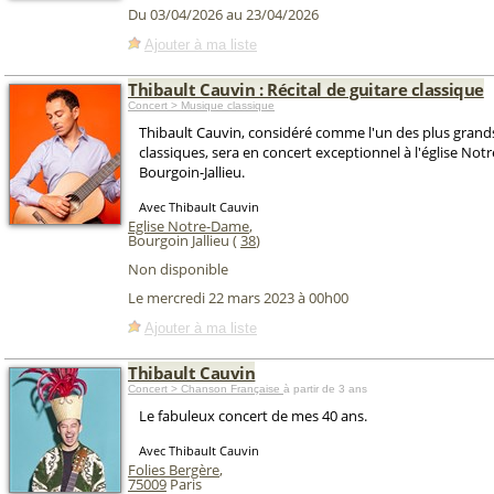
Du 03/04/2026 au 23/04/2026
Ajouter à ma liste
Thibault Cauvin : Récital de guitare classique
Concert > Musique classique
Thibault Cauvin, considéré comme l'un des plus grands
classiques, sera en concert exceptionnel à l'église No
Bourgoin-Jallieu.
Avec Thibault Cauvin
Eglise Notre-Dame
,
Bourgoin Jallieu (
38
)
Non disponible
Le mercredi 22 mars 2023 à 00h00
Ajouter à ma liste
Thibault Cauvin
Concert > Chanson Française
à partir de 3 ans
Le fabuleux concert de mes 40 ans.
Avec Thibault Cauvin
Folies Bergère
,
75009
Paris