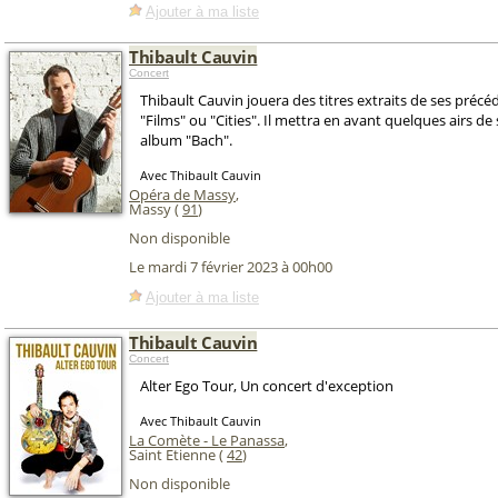
Ajouter à ma liste
Thibault Cauvin
Concert
Thibault Cauvin jouera des titres extraits de ses préc
"Films" ou "Cities". Il mettra en avant quelques airs d
album "Bach".
Avec Thibault Cauvin
Opéra de Massy
,
Massy (
91
)
Non disponible
Le mardi 7 février 2023 à 00h00
Ajouter à ma liste
Thibault Cauvin
Concert
Alter Ego Tour, Un concert d'exception
Avec Thibault Cauvin
La Comète - Le Panassa
,
Saint Etienne (
42
)
Non disponible