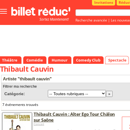
Invitations
Réduc
Bouton
menu
Sortez Maintenant!
principale
Recherche avancée
|
Les nouvea
Théâtre
Comédie
Humour
Comedy Club
Spectacle
Thibault Cauvin
Artiste "thibault cauvin"
Filtrer ma recherche
Catégorie:
7 événements trouvés
Thibault Cauvin : Alter Ego Tour Châlon
sur Saône
Concert