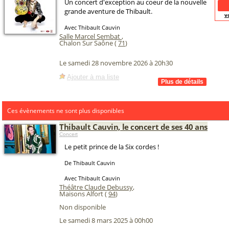
Un concert d'exception au coeur de la nouvelle
grande aventure de Thibault.
v
Avec Thibault Cauvin
Salle Marcel Sembat
,
Chalon Sur Saône (
71
)
Le samedi 28 novembre 2026 à 20h30
Ajouter à ma liste
Ces évènements ne sont plus disponibles
Thibault Cauvin, le concert de ses 40 ans
Concert
Le petit prince de la Six cordes !
De Thibault Cauvin
Avec Thibault Cauvin
Théâtre Claude Debussy
,
Maisons Alfort (
94
)
Non disponible
Le samedi 8 mars 2025 à 00h00