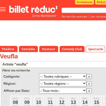
Invitations
Réduc
Bouton
menu
Sortez Maintenant!
principale
Recherche avancée
|
Les nouvea
Théâtre
Comédie
Humour
Comedy Club
Spectacle
Veufla
Artiste "veufla"
Filtrer ma recherche
Catégorie:
Région:
Affiner par Date:
Sam.
Dim.
Lun.
Mar.
Mer.
Jeu.
Ven.
Sam.
«
08
09
10
11
12
13
14
15