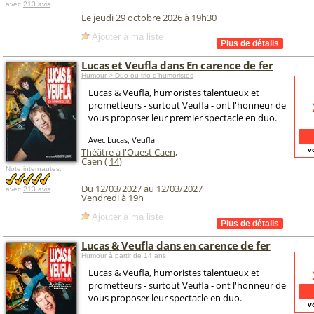
avec
213 avis
Le jeudi 29 octobre 2026 à 19h30
Ajouter à ma liste
Lucas et Veufla dans En carence de fer
Humour > Duo ou trio d’humoristes
Lucas & Veufla, humoristes talentueux et
prometteurs - surtout Veufla - ont l'honneur de
vous proposer leur premier spectacle en duo.
Avec Lucas, Veufla
v
Théâtre à l'Ouest Caen
,
Caen (
14
)
Note internautes:
Du 12/03/2027 au 12/03/2027
avec
213 avis
Vendredi à 19h
Ajouter à ma liste
Lucas & Veufla dans en carence de fer
Humour
à partir de 14 ans
Lucas & Veufla, humoristes talentueux et
prometteurs - surtout Veufla - ont l'honneur de
vous proposer leur spectacle en duo.
v