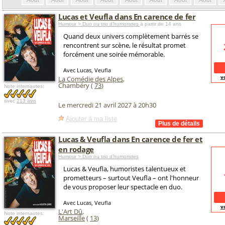
Août
Août
Août
Août
Août
Août
Août
Août
Lucas et Veufla dans En carence de fer
Humour > Duo ou trio d’humoristes
à partir de 14 ans
Quand deux univers complètement barrés se
rencontrent sur scène, le résultat promet
forcément une soirée mémorable.
Avec Lucas, Veufla
v
La Comédie des Alpes
,
Chambéry (
73
)
Note internautes:
avec
213 avis
Le mercredi 21 avril 2027 à 20h30
Ajouter à ma liste
Lucas & Veufla dans En carence de fer et
en rodage
Humour > Duo ou trio d’humoristes
Lucas & Veufla, humoristes talentueux et
prometteurs – surtout Veufla – ont l'honneur
de vous proposer leur spectacle en duo.
Avec Lucas, Veufla
v
L'Art Dû
,
Note internautes:
Marseille
(
13
)