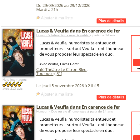
Du 29/09/2026 au 29/12/2026
Mardi à 21h
Ajouter à ma liste
Lucas & Veufla dans En carence de fer
Humour > Intéractions avec le public
à partir de 14 ans
Lucas & Veufla, humoristes talentueux et
prometteurs – surtout Veufla – ont l'honneur
de vous proposer leur spectacle en duo.
Avec Veufla, Lucas Garat
v
Café Théâtre Le Citron Bleu
,
Toulouse
(
31
)
Note internautes:
Le jeudi 5 novembre 2026 à 21h15
avec
213 avis
Ajouter à ma liste
Lucas & Veufla dans En carence de fer
Humour > Duo ou trio d’humoristes
à partir de 14 ans
Lucas & Veufla, humoristes talentueux et
prometteurs – surtout Veufla – ont l'honneur
de vous proposer leur spectacle en duo.