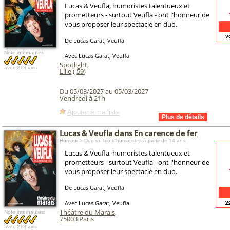
Lucas & Veufla, humoristes talentueux et
prometteurs - surtout Veufla - ont l'honneur de
vous proposer leur spectacle en duo.
v
De Lucas Garat, Veufla
Note internautes:
Avec Lucas Garat, Veufla
Spotlight
,
avec
213 avis
Lille
(
59
)
Du 05/03/2027 au 05/03/2027
Vendredi à 21h
Ajouter à ma liste
Lucas & Veufla dans En carence de fer
Humour > Duo ou trio d’humoristes
à partir de 14 ans
Lucas & Veufla, humoristes talentueux et
prometteurs - surtout Veufla - ont l'honneur de
vous proposer leur spectacle en duo.
De Lucas Garat, Veufla
v
Avec Lucas Garat, Veufla
Théâtre du Marais
,
Note internautes:
75003
Paris
avec
213 avis