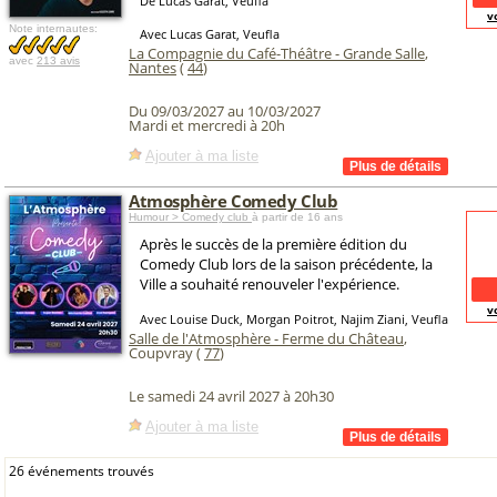
De Lucas Garat, Veufla
v
Note internautes:
Avec Lucas Garat, Veufla
La Compagnie du Café-Théâtre - Grande Salle
,
avec
213 avis
Nantes
(
44
)
Du 09/03/2027 au 10/03/2027
Mardi et mercredi à 20h
Ajouter à ma liste
Atmosphère Comedy Club
Humour > Comedy club
à partir de 16 ans
Après le succès de la première édition du
Comedy Club lors de la saison précédente, la
Ville a souhaité renouveler l'expérience.
v
Avec Louise Duck, Morgan Poitrot, Najim Ziani, Veufla
Salle de l'Atmosphère - Ferme du Château
,
Coupvray (
77
)
Le samedi 24 avril 2027 à 20h30
Ajouter à ma liste
26 événements trouvés