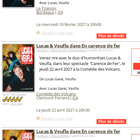
Avec Lucas, Veufla
Le Trianon
,
Bordeaux
(
33
)
Le mercredi 10 février 2027 à 20h00
Ajouter à ma liste
Lucas & Veufla dans En carence de fer
Humour > Duo ou trio d’humoristes
à partir de 14 ans
Venez rire avec le duo d'humoritses Lucas &
Veufla, dans leur spectacle "Carence de Fer", le
jeudi 22 avril 2027 à la Comédie des Volcans.
v
De Lucas Garat, Veufla
Avec Lucas Garat, Veufla
Comédie des Volcans
,
Note internautes:
Clermont Ferrand (
63
)
avec
213 avis
Le jeudi 22 avril 2027 à 20h30
Ajouter à ma liste
Lucas & Veufla dans En carence de fer
Humour > Mecs drôles
à partir de 14 ans