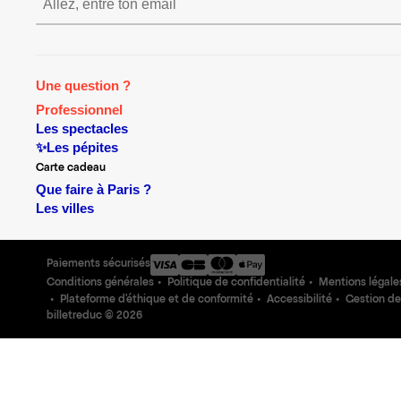
S’inscrire S’inscrire S’inscrire S’in
Une question ?
Professionnel
Les spectacles
✨Les pépites
Carte cadeau
Que faire à Paris ?
Les villes
Paiements sécurisés
Conditions générales
Politique de confidentialité
Mentions légale
Plateforme d'éthique et de conformité
Accessibilité
Gestion de
billetreduc ©
2026