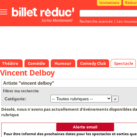
Invitations
Réduc
Bouton
menu
Sortez Maintenant!
principale
Recherche avancée
|
Les nouvea
Théâtre
Comédie
Humour
Comedy Club
Spectacle
Vincent Delboy
Artiste "vincent delboy"
Filtrer ma recherche
Catégorie:
Désolé, nous n'avons pas actuellement d'événements disponibles da
rubrique
Pour être informé des prochaines dates pour les spectacles et sorties qu