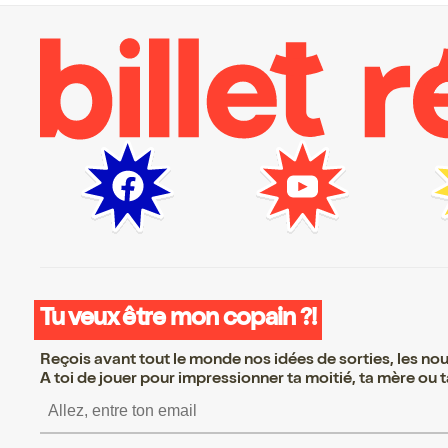
Tu veux être mon copain ?!
Reçois avant tout le monde nos idées de sorties, les nouv
A toi de jouer pour impressionner ta moitié, ta mère ou ta
S’inscrire S’inscrire S