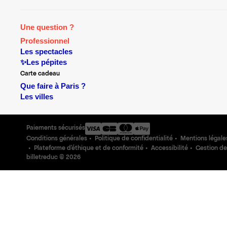
Une question ?
Professionnel
Les spectacles
✨Les pépites
Carte cadeau
Que faire à Paris ?
Les villes
Paiements sécurisés
Conditions générales
Politique de confidentialité
Mentions légale
Plateforme d'éthique et de conformité
Accessibilité
Gestion de
billetreduc ©
2026