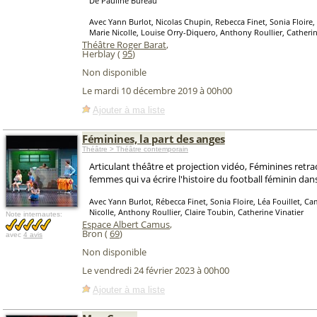
De Pauline Bureau
Avec Yann Burlot, Nicolas Chupin, Rebecca Finet, Sonia Floire, 
Marie Nicolle, Louise Orry-Diquero, Anthony Roullier, Catherin
Théâtre Roger Barat
,
Herblay (
95
)
Non disponible
Le mardi 10 décembre 2019 à 00h00
Ajouter à ma liste
Féminines, la part des anges
Théâtre > Théâtre contemporain
Articulant théâtre et projection vidéo, Féminines retr
femmes qui va écrire l'histoire du football féminin dan
Avec Yann Burlot, Rébecca Finet, Sonia Floire, Léa Fouillet, Cam
Nicolle, Anthony Roullier, Claire Toubin, Catherine Vinatier
Note internautes:
Espace Albert Camus
,
Bron (
69
)
avec
4 avis
Non disponible
Le vendredi 24 février 2023 à 00h00
Ajouter à ma liste