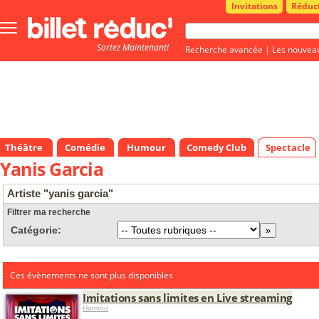
Invitations
Réduc
Bouton
menu
Sortez Maintenant!
principale
Recherche avancée
|
Les nouvea
Théâtre
Comédie
Humour
Comedy Club
Spectacle
Yanis Garcia
Artiste "yanis garcia"
Filtrer ma recherche
Catégorie:
Ces évènements ne sont plus disponibles
Imitations sans limites en Live streaming
Humour