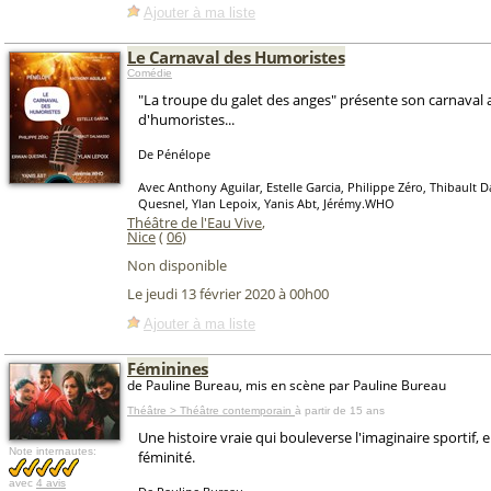
Ajouter à ma liste
Le Carnaval des Humoristes
Comédie
"La troupe du galet des anges" présente son carnaval a
d'humoristes...
De Pénélope
Avec Anthony Aguilar, Estelle Garcia, Philippe Zéro, Thibault
Quesnel, Ylan Lepoix, Yanis Abt, Jérémy.WHO
Théâtre de l'Eau Vive
,
Nice
(
06
)
Non disponible
Le jeudi 13 février 2020 à 00h00
Ajouter à ma liste
Féminines
de Pauline Bureau, mis en scène par Pauline Bureau
Théâtre > Théâtre contemporain
à partir de 15 ans
Une histoire vraie qui bouleverse l'imaginaire sportif, en
Note internautes:
féminité.
avec
4 avis