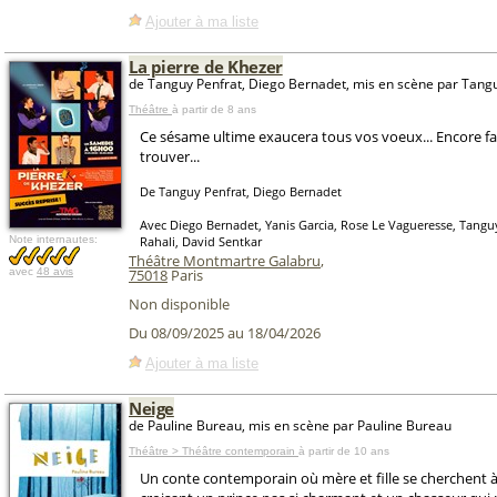
Ajouter à ma liste
La pierre de Khezer
de Tanguy Penfrat, Diego Bernadet, mis en scène par Tang
Théâtre
à partir de 8 ans
Ce sésame ultime exaucera tous vos voeux... Encore fau
trouver...
De Tanguy Penfrat, Diego Bernadet
Avec Diego Bernadet, Yanis Garcia, Rose Le Vagueresse, Tangu
Note internautes:
Rahali, David Sentkar
Théâtre Montmartre Galabru
,
avec
48 avis
75018
Paris
Non disponible
Du 08/09/2025 au 18/04/2026
Ajouter à ma liste
Neige
de Pauline Bureau, mis en scène par Pauline Bureau
Théâtre > Théâtre contemporain
à partir de 10 ans
Un conte contemporain où mère et fille se cherchent à 