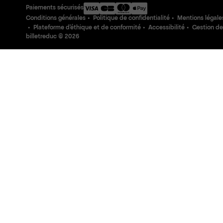
Paiements sécurisés
Conditions générales
Politique de confidentialité
Mentions légale
Plateforme d'éthique et de conformité
Accessibilité
Gestion de
billetreduc ©
2026