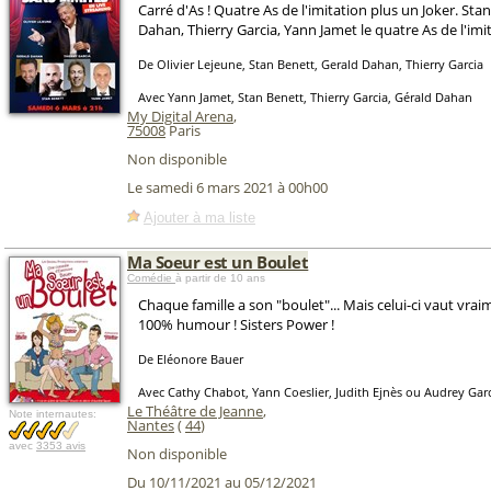
Carré d'As ! Quatre As de l'imitation plus un Joker. Sta
Dahan, Thierry Garcia, Yann Jamet le quatre As de l'imi
De Olivier Lejeune, Stan Benett, Gerald Dahan, Thierry Garcia
Avec Yann Jamet, Stan Benett, Thierry Garcia, Gérald Dahan
My Digital Arena
,
75008
Paris
Non disponible
Le samedi 6 mars 2021 à 00h00
Ajouter à ma liste
Ma Soeur est un Boulet
Comédie
à partir de 10 ans
Chaque famille a son "boulet"... Mais celui-ci vaut vra
100% humour ! Sisters Power !
De Eléonore Bauer
Avec Cathy Chabot, Yann Coeslier, Judith Ejnès ou Audrey Gar
Le Théâtre de Jeanne
,
Note internautes:
Nantes
(
44
)
avec
3353 avis
Non disponible
Du 10/11/2021 au 05/12/2021