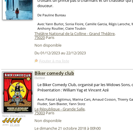
croisant un prince pas si charmant et un chasseur qui 
douceur.
De Pauline Bureau
Avec Yann Burlot, Sonia Floire, Camille Garcia, Régis Laroche, M
Anthony Roullier, Claire Toubin
Théâtre National de la Colline - Grand Théâtre
,
75020
Paris
Non disponible
Du 01/12/2023 au 22/12/2023
Ajouter à ma liste
Biker comedy club
Humour
Le Biker Comedy Club, organisé par les Widows Sons, 
Présentation : William Yag et Vincent Azé
Avec Pascal Légitimus, Marina Cars, Arnaud Cosson, Thierry Ga
Fluder, Sam Blaxter, Yann Stotz
Le République - Grande Salle
,
75003
Paris
Note internautes:
Non disponible
avec
10 avis
Le dimanche 21 octobre 2018 à 00h00