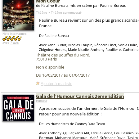
Mon Coeur
de Pauline Bureau, mis en scène par Pauline Bureau
Théâtre > Théâtre contemporain
Pauline Bureau revient sur un des plus grands scandale
France.
Note internautes:
De Pauline Bureau
avec
7 avis
Avec Yann Burlot, Nicolas Chupin, Rébecca Finet, Sonia Floire, 
Zbigniew Horoks, Marie Nicolle, Anthony Roullier et Catherine 
Théâtre des Bouffes du Nord
,
75010
Paris
Non disponible
Du 16/03/2017 au 01/04/2017
Ajouter à ma liste
Gala de l'Humour Cannois 2eme Edition
Humour
Après son succès de l'an dernier, le Gala de l'Humour 
retour pour une nouvelle édition !
De Les Humoristes de Cannes, Yara Team
Avec Anthony Aguilar,Yanis Abt, Estelle Garcia, Lou Basirico, Y
Portman, Mohamed Mansouri, Mahé, Stéphane David, Taslim, 