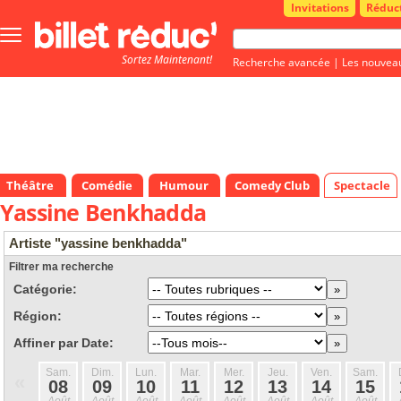
Invitations
Réduc
Bouton
menu
Sortez Maintenant!
principale
Recherche avancée
|
Les nouvea
Théâtre
Comédie
Humour
Comedy Club
Spectacle
Yassine Benkhadda
Artiste "yassine benkhadda"
Filtrer ma recherche
Catégorie:
Région:
Affiner par Date:
Sam.
Dim.
Lun.
Mar.
Mer.
Jeu.
Ven.
Sam.
«
08
09
10
11
12
13
14
15