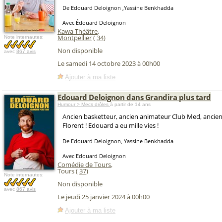
De Edouard Deloignon ,Yassine Benkhadda
Avec Édouard Deloignon
Kawa Théâtre
,
Montpellier
(
34
)
Note internautes:
Non disponible
avec
867 avis
Le samedi 14 octobre 2023 à 00h00
Ajouter à ma liste
Edouard Deloignon dans Grandira plus tard
Humour > Mecs drôles
à partir de 14 ans
Ancien basketteur, ancien animateur Club Med, ancie
Florent ! Edouard a eu mille vies !
De Edouard Deloignon, Yassine Benkhadda
Avec Edouard Deloignon
Comédie de Tours
,
Tours (
37
)
Note internautes:
Non disponible
avec
867 avis
Le jeudi 25 janvier 2024 à 00h00
Ajouter à ma liste