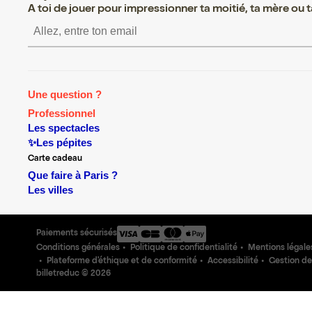
A toi de jouer pour impressionner ta moitié, ta mère ou ta
S’inscrire S’inscrire S’inscrire 
Une question ?
Professionnel
Les spectacles
✨Les pépites
Carte cadeau
Que faire à Paris ?
Les villes
Paiements sécurisés
Conditions générales
Politique de confidentialité
Mentions légale
Plateforme d'éthique et de conformité
Accessibilité
Gestion de
billetreduc ©
2026