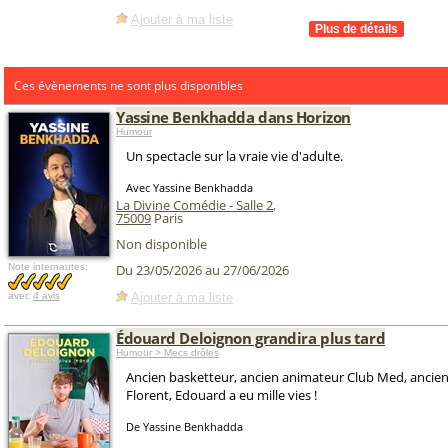
Ajouter à ma liste
Ces évènements ne sont plus disponibles
Yassine Benkhadda dans Horizon
Humour
Un spectacle sur la vraie vie d'adulte.
Avec Yassine Benkhadda
La Divine Comédie - Salle 2
,
75009
Paris
Non disponible
Note internautes:
Du 23/05/2026 au 27/06/2026
Ajouter à ma liste
avec
4 avis
Édouard Deloignon grandira plus tard
Humour > Mecs drôles
Ancien basketteur, ancien animateur Club Med, ancie
Florent, Edouard a eu mille vies !
De Yassine Benkhadda