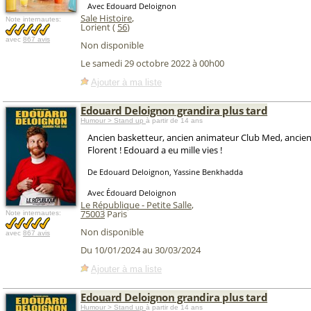
Avec Edouard Deloignon
Sale Histoire
,
Note internautes:
Lorient (
56
)
avec
867 avis
Non disponible
Le samedi 29 octobre 2022 à 00h00
Ajouter à ma liste
Edouard Deloignon grandira plus tard
Humour > Stand up
à partir de 14 ans
Ancien basketteur, ancien animateur Club Med, ancie
Florent ! Edouard a eu mille vies !
De Edouard Deloignon, Yassine Benkhadda
Avec Édouard Deloignon
Le République - Petite Salle
,
75003
Paris
Note internautes:
Non disponible
avec
867 avis
Du 10/01/2024 au 30/03/2024
Ajouter à ma liste
Edouard Deloignon grandira plus tard
Humour > Stand up
à partir de 14 ans