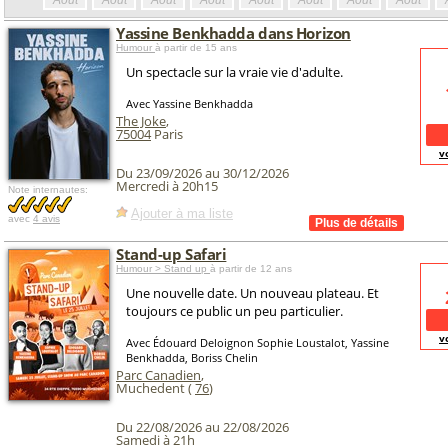
Août
Août
Août
Août
Août
Août
Août
Août
Yassine Benkhadda dans Horizon
Humour
à partir de 15 ans
Un spectacle sur la vraie vie d'adulte.
Avec Yassine Benkhadda
The Joke
,
75004
Paris
v
Du 23/09/2026 au 30/12/2026
Mercredi à 20h15
Note internautes:
Ajouter à ma liste
avec
4 avis
Stand-up Safari
Humour > Stand up
à partir de 12 ans
Une nouvelle date. Un nouveau plateau. Et
toujours ce public un peu particulier.
v
Avec Édouard Deloignon Sophie Loustalot, Yassine
Benkhadda, Boriss Chelin
Parc Canadien
,
Muchedent (
76
)
Du 22/08/2026 au 22/08/2026
Samedi à 21h