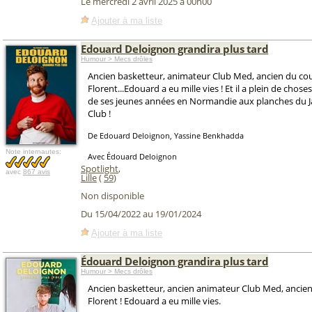
Le mercredi 2 avril 2025 à 00h00
Ajouter à ma liste
Edouard Deloignon grandira plus tard
Humour > Mecs drôles
Ancien basketteur, animateur Club Med, ancien du co
Florent...Edouard a eu mille vies ! Et il a plein de chos
de ses jeunes années en Normandie aux planches du
Club !
De Edouard Deloignon, Yassine Benkhadda
Note internautes:
Avec Édouard Deloignon
Spotlight
,
avec
867 avis
Lille
(
59
)
Non disponible
Du 15/04/2022 au 19/01/2024
Ajouter à ma liste
Édouard Deloignon grandira plus tard
Humour > Mecs drôles
Ancien basketteur, ancien animateur Club Med, ancie
Florent ! Edouard a eu mille vies.