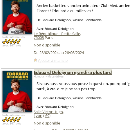
Ancien basketteur, ancien animateur Club Med, ancie
Florent ! Edouard a eu mille vies !
De Edouard Deloignon, Yassine Benkhadda
Avec Edouard Deloignon
Le République - Petite Salle
,
75003
Paris
Note internautes:
Non disponible
avec
867 avis
Du 28/02/2024 au 26/06/2024
Ajouter à ma liste
Edouard Deloignon grandira plus tard
Humour > Mecs drôles
Si vous aussi vous vous posez la question, pourquoi "
tard", à vrai dire je ne sais pas trop.
De Edouard Deloignon, Yassine Benkhadda
Avec Edouard Deloignon
Salle Victor Hugo
,
Lyon
(
69
)
Note internautes:
Non disponible
avec
867 avis