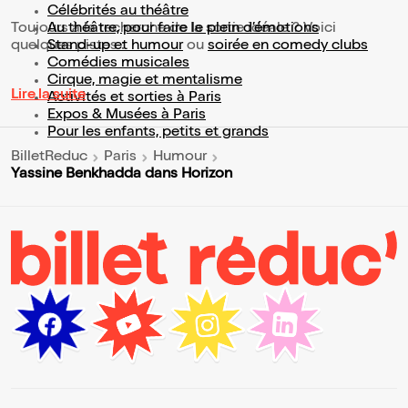
Célébrités au théâtre
Toujours à la recherche de la sortie idéale ? Voici
Au théâtre, pour faire le plein d’émotions
quelques pistes :
Stand-up et humour
ou
soirée en comedy clubs
Comédies musicales
Cirque, magie et mentalisme
Lire la suite
Activités et sorties à Paris
Expos & Musées à Paris
Pour les enfants, petits et grands
BilletReduc
Paris
Humour
Yassine Benkhadda dans Horizon