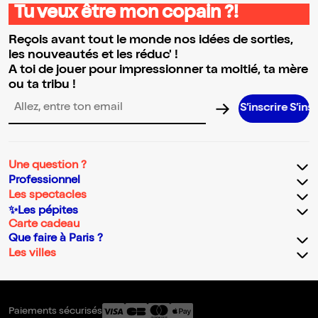
Tu veux être mon copain ?!
Reçois avant tout le monde nos idées de sorties,
les nouveautés et les réduc' !
A toi de jouer pour impressionner ta moitié, ta mère
ou ta tribu !
S’inscrire S’inscrire S’in
Adresse email pour la newsletter
Une question ?
Professionnel
Les spectacles
✨Les pépites
Carte cadeau
Que faire à Paris ?
Les villes
Paiements sécurisés