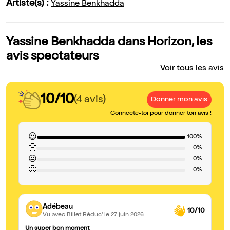
Artiste(s) :
Yassine Benkhadda
Yassine Benkhadda dans Horizon, les
avis spectateurs
Voir tous les avis
10/10
(4 avis)
Donner mon avis
Connecte-toi pour donner ton avis !
😍
100%
🤗
0%
😐
0%
🙁
0%
Adébeau
10/10
Vu avec Billet Réduc'
le 27 juin 2026
Un super bon moment
ex