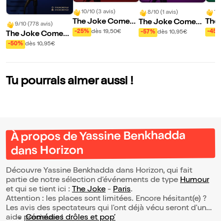
10/10 (3 avis)
10
8/10 (1 avis)
The Joke Comed
The
The Joke Comed
9/10 (778 avis)
y Club : Dirty Com
y Cl
y Club : Open Mic
-25%
dès 19,50€
-45
-57%
dès 10,95€
The Joke Comed
edy
Fac
y Club
-50%
dès 10,95€
Tu pourrais aimer aussi !
À propos de Yassine Benkhadda
dans Horizon
Découvre Yassine Benkhadda dans Horizon, qui fait
partie de notre sélection d’événements de type
Humour
et qui se tient ici :
The Joke
-
Paris
.
Attention : les places sont limitées. Encore hésitant(e) ?
Les avis des spectateurs qui l'ont déjà vécu seront d'une
aide précieuse !
Comédies drôles et pop’