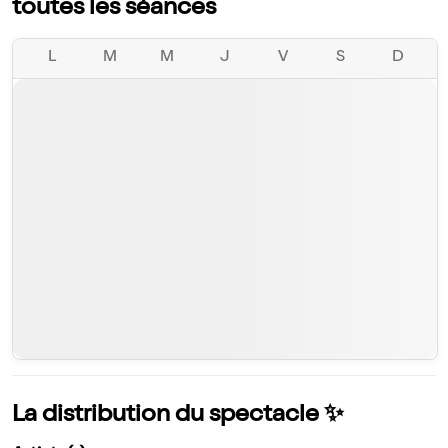
toutes les séances
L
M
M
J
V
S
D
La distribution du spectacle ✨