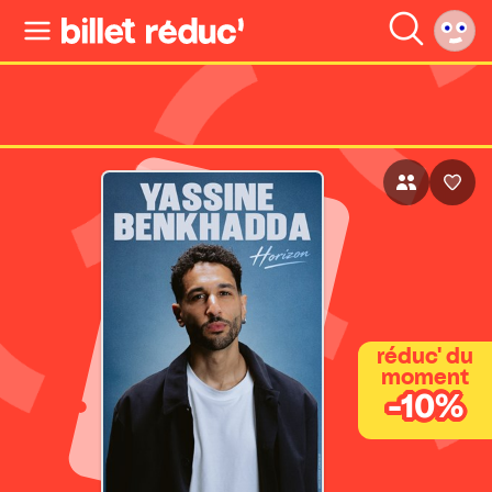
réduc' du
moment
-10%