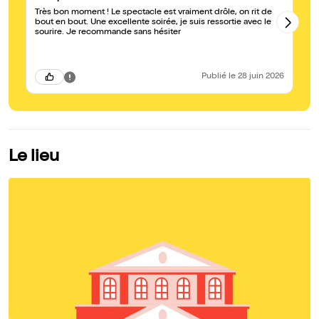
Très bon moment ! Le spectacle est vraiment drôle, on rit de
Ya
bout en bout. Une excellente soirée, je suis ressortie avec le
pu
sourire. Je recommande sans hésiter
hu
ce
se
Publié
le 28 juin 2026
Le lieu