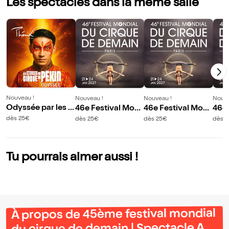
Les spectacles dans la même salle
Nouveau !
Nouveau !
Nouveau !
Nouve
Odyssée par les É
46e Festival Mon
46e Festival Mon
46e 
toiles du Cirque d
dial du Cirque de
dial du Cirque de
dial
dès 25€
dès 25€
dès 25€
dès 
e Pékin - Création
Demain : Spectacl
Demain : Spectacl
Dema
et mise en scène
e A
e B
e B
Alain M. Pacherie
Tu pourrais aimer aussi !
À propos de 45ème festival mondial