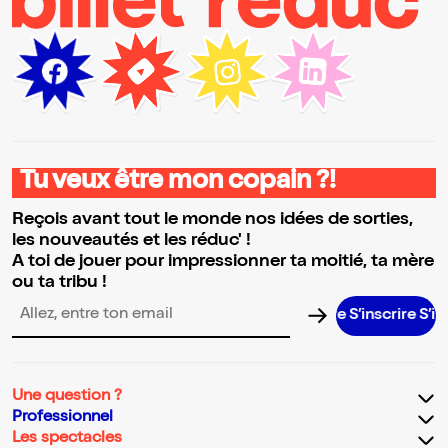
Tu veux être mon copain ?!
Reçois avant tout le monde nos idées de sorties,
les nouveautés et les réduc' !
A toi de jouer pour impressionner ta moitié, ta mère
ou ta tribu !
S’inscrire S’inscrir
Adresse email pour la newsletter
Une question ?
Professionnel
Les spectacles