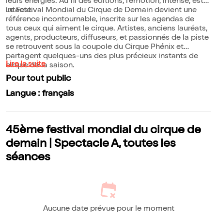
leurs énergies. Au fil des éditions, l'émotion, intense, est
intacte.
Le Festival Mondial du Cirque de Demain devient une
référence incontournable, inscrite sur les agendas de
tous ceux qui aiment le cirque. Artistes, anciens lauréats,
agents, producteurs, diffuseurs, et passionnés de la piste
se retrouvent sous la coupole du Cirque Phénix et
partagent quelques-uns des plus précieux instants de
Lire la suite
cirque de la saison.
Pour tout public
Langue : français
45ème festival mondial du cirque de
demain | Spectacle A, toutes les
séances
Aucune date prévue pour le moment