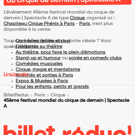
du cirque de demain | Spectacle A
L’événement 45ème festival mondial du cirque de
demain | Spectacle A de type
Cirque
, organisé ici :
Chapiteau Cirque Phénix à Paris
-
Paris
, n'est plus
disponible à la vente.
Toujours à la recherche de la sortie idéale ? Voici
Comédies drôles et pop’
quelques pistes :
Célébrités au théâtre
Au théâtre, pour faire le plein d’émotions
Stand-up et humour
ou
soirée en comedy clubs
Comédies musicales
Cirque, magie et mentalisme
Lire la suite
Activités et sorties à Paris
Expos & Musées à Paris
Pour les enfants, petits et grands
BilletReduc
Paris
Cirque
45ème festival mondial du cirque de demain | Spectacle
A