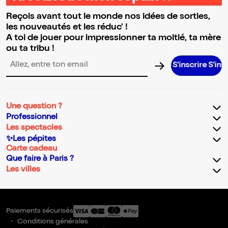
Reçois avant tout le monde nos idées de sorties,
les nouveautés et les réduc' !
A toi de jouer pour impressionner ta moitié, ta mère
ou ta tribu !
S’inscrire S’inscrire 
Adresse email pour la newsletter
Une question ?
Professionnel
Les spectacles
✨Les pépites
Carte cadeau
Que faire à Paris ?
Les villes
Paiements sécurisés
Conditions générales