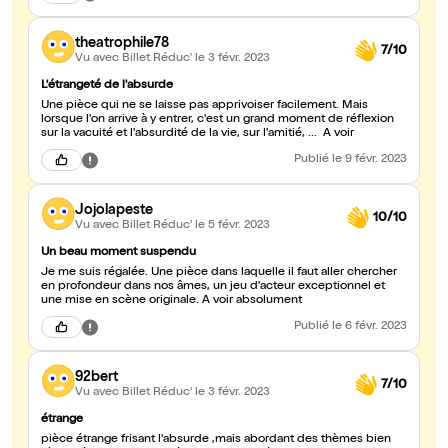
theatrophile78
7/10
Vu avec Billet Réduc'
le 3 févr. 2023
L'étrangeté de l'absurde
Une pièce qui ne se laisse pas apprivoiser facilement. Mais
lorsque l'on arrive à y entrer, c'est un grand moment de réflexion
sur la vacuité et l'absurdité de la vie, sur l'amitié, ... A voir
Publié
le 9 févr. 2023
Jojolapeste
10/10
Vu avec Billet Réduc'
le 5 févr. 2023
Un beau moment suspendu
Je me suis régalée. Une pièce dans laquelle il faut aller chercher
en profondeur dans nos âmes, un jeu d'acteur exceptionnel et
une mise en scène originale. A voir absolument
Publié
le 6 févr. 2023
92bert
7/10
Vu avec Billet Réduc'
le 3 févr. 2023
étrange
pièce étrange frisant l'absurde ,mais abordant des thèmes bien