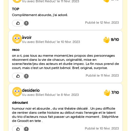
Vu avec Billet Réduc'
le 11 févr. 2023
TOP
Complètement absurde, j'ai adoré.
Publié
le 12 févr. 2023
àvoir
9/10
Vu avec Billet Réduc'
le 10 févr. 2023
reco
on a ri, pas tous au meme moment,les propos des personnages
résonnent dans la vie de chacun, originalité, mise en
scene/texte/jeu des acteurs et durée impec. La fin nous prend de
court, mais c'est un tout petit bémol. Bref, original, surprise.
Publié
le 11 févr. 2023
desiderio
7/10
Vu avec Billet Réduc'
le 8 févr. 2023
déroutant
humour noir et absurde , du vrai théatre décalé . Un peu difficile
de rentrer dans cette histoire au début mais l'energie et le talent
du trio d'acteurs nous fait passer un agréable moment . StépHAne
de Groodt en tete .
Publié
le 10 févr. 2023