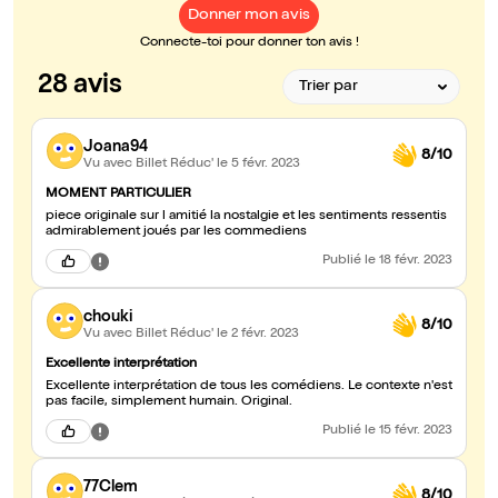
Donner mon avis
Connecte-toi pour donner ton avis !
28 avis
Joana94
8/10
Vu avec Billet Réduc'
le 5 févr. 2023
MOMENT PARTICULIER
piece originale sur l amitié la nostalgie et les sentiments ressentis
admirablement joués par les commediens
Publié
le 18 févr. 2023
chouki
8/10
Vu avec Billet Réduc'
le 2 févr. 2023
Excellente interprétation
Excellente interprétation de tous les comédiens. Le contexte n'est
pas facile, simplement humain. Original.
Publié
le 15 févr. 2023
77Clem
8/10