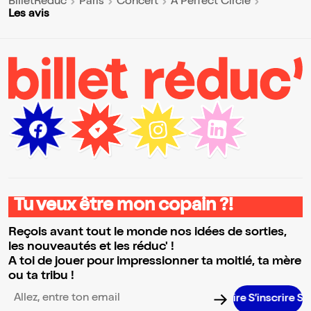
BilletReduc
Paris
Concert
A Perfect Circle
Les avis
Tu veux être mon copain ?!
Reçois avant tout le monde nos idées de sorties,
les nouveautés et les réduc' !
A toi de jouer pour impressionner ta moitié, ta mère
ou ta tribu !
S’inscrire S
Adresse email pour la newsletter