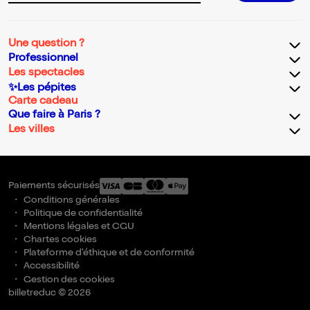
Une question ?
Professionnel
Les spectacles
✨Les pépites
Carte cadeau
Que faire à Paris ?
Les villes
Paiements sécurisés
Conditions générales
Politique de confidentialité
Mentions légales et CGU
Chartes cookies
Plateforme d'éthique et de conformité
Accessibilité
Gestion des cookies
billetreduc © 2026