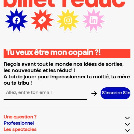
Tu veux être mon copain ?!
Reçois avant tout le monde nos idées de sorties,
les nouveautés et les réduc' !
A toi de jouer pour impressionner ta moitié, ta mère
ou ta tribu !
S’inscrire S’inscrire S’i
Adresse email pour la newsletter
Une question ?
Professionnel
Les spectacles