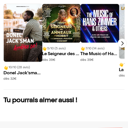
5/10 (5 avis)
7/10 (14 avis)
Le Seigneur des A
The Music of Hans
nneaux & Le Hobb
Zimmer & others |
dès 39€
dès 39€
10/
it en concert | Toul
Toulon
10/10 (28 avis)
La d
on
Donel Jack'sman
faut 
dès 
dans Arrêtez ça !
dès 32€
Tu pourrais aimer aussi !