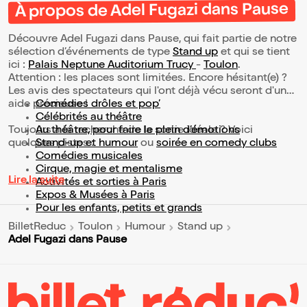
À propos de Adel Fugazi dans Pause
Découvre Adel Fugazi dans Pause, qui fait partie de notre
sélection d’événements de type
Stand up
et qui se tient
ici :
Palais Neptune Auditorium Trucy
-
Toulon
.
Attention : les places sont limitées. Encore hésitant(e) ?
Les avis des spectateurs qui l'ont déjà vécu seront d'une
aide précieuse !
Comédies drôles et pop’
Célébrités au théâtre
Toujours à la recherche de la sortie idéale ? Voici
Au théâtre, pour faire le plein d’émotions
quelques pistes :
Stand-up et humour
ou
soirée en comedy clubs
Comédies musicales
Cirque, magie et mentalisme
Lire la suite
Activités et sorties à Paris
Expos & Musées à Paris
Pour les enfants, petits et grands
BilletReduc
Toulon
Humour
Stand up
Adel Fugazi dans Pause