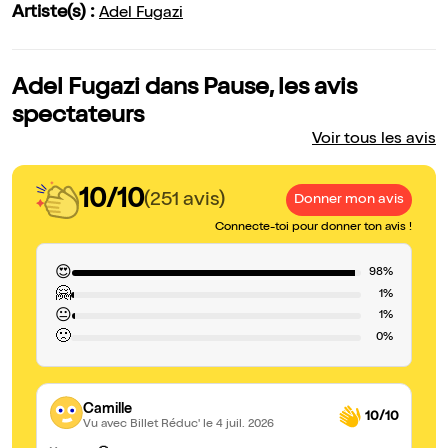
Artiste(s) :
Adel Fugazi
Adel Fugazi dans Pause, les avis
spectateurs
Voir tous les avis
10/10
(251 avis)
Donner mon avis
Connecte-toi pour donner ton avis !
😍
98%
🤗
1%
😐
1%
🙁
0%
Camille
10/10
Vu avec Billet Réduc'
le 4 juil. 2026