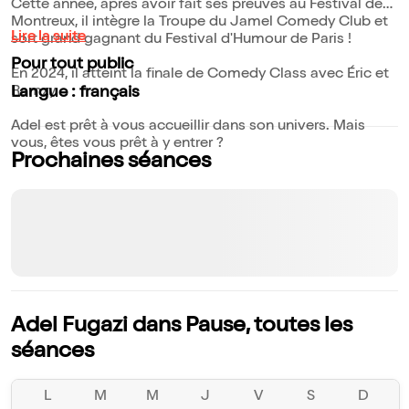
Cette année, après avoir fait ses preuves au Festival de
Montreux, il intègre la Troupe du Jamel Comedy Club et
Lire la suite
sort grand gagnant du Festival d'Humour de Paris !
Pour tout public
En 2024, il atteint la finale de Comedy Class avec Éric et
Ramzy.
Langue : français
Adel est prêt à vous accueillir dans son univers. Mais
vous, êtes vous prêt à y entrer ?
Prochaines séances
Adel Fugazi dans Pause, toutes les
séances
L
M
M
J
V
S
D