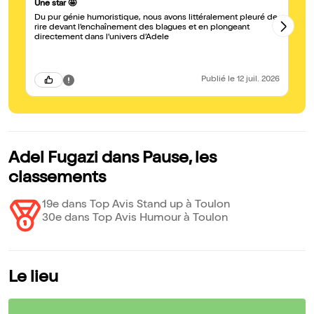
Ex
Une star 🤩
Il
Du pur génie humoristique, nous avons littéralement pleuré de
d’
rire devant l’enchaînement des blagues et en plongeant
!!!
directement dans l’univers d’Adele
Publié
le 12 juil. 2026
Adel Fugazi dans Pause, les
classements
19e dans Top Avis Stand up à Toulon
30e dans Top Avis Humour à Toulon
Le lieu