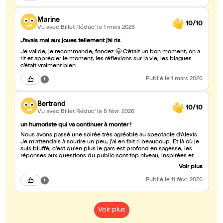
Marine
10/10
Vu avec Billet Réduc'
le 1 mars 2026
J’avais mal aux joues tellement j’ai ris
Je valide, je recommande, foncez 🤩 C’était un bon moment, on a
rit et apprécier le moment, les réflexions sur la vie, les blagues…
c’était vraiment bien
Publié
le 1 mars 2026
Bertrand
10/10
Vu avec Billet Réduc'
le 8 févr. 2026
un humoriste qui va continuer à monter !
Nous avons passé une soirée très agréable au spectacle d'Alexis.
Je m'attendais à sourire un peu, j'ai en fait ri beaucoup. Et là où je
suis bluffé, c'est qu'en plus le gars est profond en sagesse, les
réponses aux questions du public sont top niveau, inspirées et
inspirantes. Réellement un showman à aller voir et revoir au fil de
Voir plus
ses spectacles.
Publié
le 11 févr. 2026
Voir plus