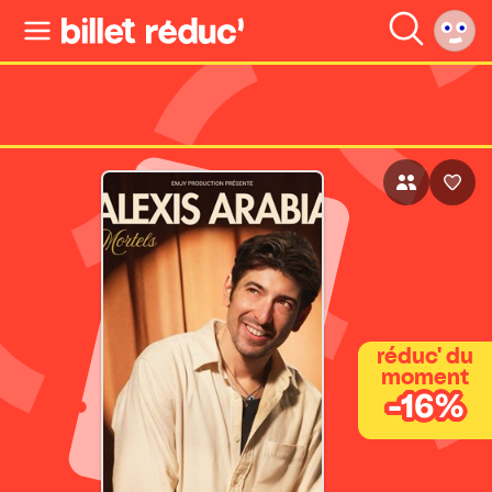
réduc' du
moment
-16%