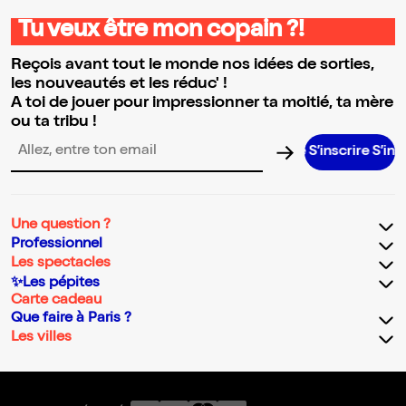
Tu veux être mon copain ?!
Reçois avant tout le monde nos idées de sorties,
les nouveautés et les réduc' !
A toi de jouer pour impressionner ta moitié, ta mère
ou ta tribu !
S’inscrire S’inscrire S’
Adresse email pour la newsletter
Une question ?
Professionnel
Les spectacles
✨Les pépites
Carte cadeau
Que faire à Paris ?
Les villes