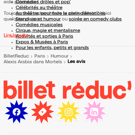
aide précieuse !
Comédies drôles et pop’
Célébrités au théâtre
Toujours à la recherche de la sortie idéale ? Voici
Au théâtre, pour faire le plein d’émotions
quelques pistes :
Stand-up et humour
ou
soirée en comedy clubs
Comédies musicales
Cirque, magie et mentalisme
Lire la suite
Activités et sorties à Paris
Expos & Musées à Paris
Pour les enfants, petits et grands
BilletReduc
Paris
Humour
Les avis
Alexis Arabia dans Mortels