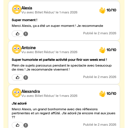
Alexia
10/10
Vu avec Billet Réduc'
le 1 mars 2026
Super moment !
Merci Alexis, ça a été un super moment ! Je recommande
Publié
le 2 mars 2026
Antoine
10/10
Vu avec Billet Réduc'
le 1 mars 2026
Super humoriste et parfaite activité pour finir son week end !
Plein de sujets parcourus pendant le spectacle avec beaucoup
de rires ! Je recommande vivement !
Publié
le 2 mars 2026
Alexandra
10/10
Vu avec Billet Réduc'
le 1 mars 2026
J’ai adoré
Merci Alexis, un grand bonhomme avec des réflexions
pertinentes et un regard affûté. J’ai adoré j’ai encore mal aux joues
??
Publié
le 2 mars 2026