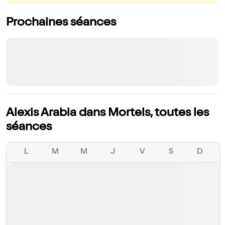
Prochaines séances
Alexis Arabia dans Mortels, toutes les
séances
L
M
M
J
V
S
D