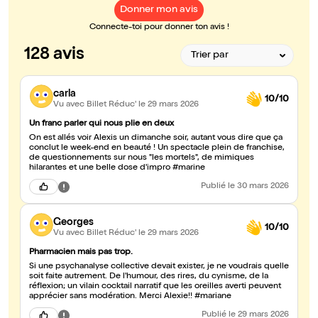
Donner mon avis
Connecte-toi pour donner ton avis !
128 avis
carla
10/10
Vu avec Billet Réduc'
le 29 mars 2026
Un franc parler qui nous plie en deux
On est allés voir Alexis un dimanche soir, autant vous dire que ça
conclut le week-end en beauté ! Un spectacle plein de franchise,
de questionnements sur nous "les mortels", de mimiques
hilarantes et une belle dose d'impro #marine
Publié
le 30 mars 2026
Georges
10/10
Vu avec Billet Réduc'
le 29 mars 2026
Pharmacien mais pas trop.
Si une psychanalyse collective devait exister, je ne voudrais quelle
soit faite autrement. De l'humour, des rires, du cynisme, de la
réflexion; un vilain cocktail narratif que les oreilles averti peuvent
apprécier sans modération. Merci Alexie!! #mariane
Publié
le 29 mars 2026