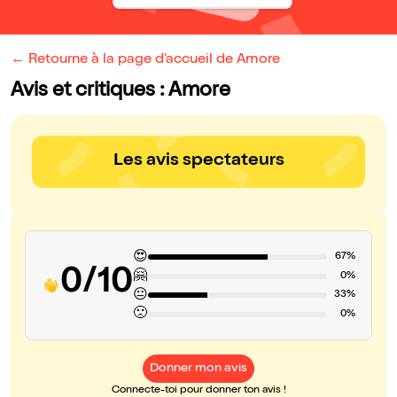
← Retourne à la page d'accueil de Amore
Avis et critiques : Amore
Les avis spectateurs
😍
67%
0/10
🤗
0%
😐
33%
🙁
0%
Donner mon avis
Connecte-toi pour donner ton avis !