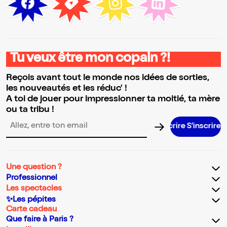
Tu veux être mon copain ?!
Reçois avant tout le monde nos idées de sorties,
les nouveautés et les réduc' !
A toi de jouer pour impressionner ta moitié, ta mère
ou ta tribu !
S’inscrir
Adresse email pour la newsletter
Une question ?
Professionnel
Les spectacles
✨Les pépites
Carte cadeau
Que faire à Paris ?