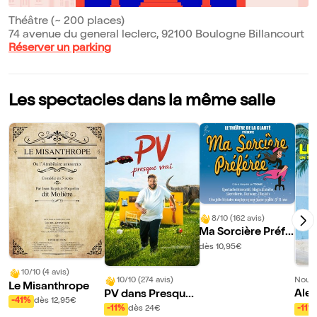
Théâtre (~ 200 places)
74 avenue du general leclerc, 92100 Boulogne Billancourt
Réserver un parking
Les spectacles dans la même salle
8/10 (162 avis)
Ma Sorcière Préfé
rée
dès 10,95€
10/10 (4 avis)
Nouve
10/10 (274 avis)
Le Misanthrope
Alex
PV dans Presque
-41%
dès 12,95€
ol d
vrai
-11%
-11%
dès 24€