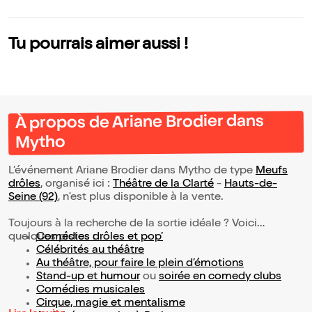
t ch
es 
Tu pourrais aimer aussi !
À propos de Ariane Brodier dans
Mytho
L’événement Ariane Brodier dans Mytho de type
Meufs
drôles
, organisé ici :
Théâtre de la Clarté
-
Hauts-de-
Seine (92)
, n'est plus disponible à la vente.
Toujours à la recherche de la sortie idéale ? Voici
quelques pistes :
Comédies drôles et pop’
Célébrités au théâtre
Au théâtre, pour faire le plein d’émotions
Stand-up et humour
ou
soirée en comedy clubs
Comédies musicales
Cirque, magie et mentalisme