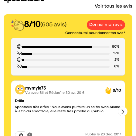
Voir tous les avis
8/10
(605 avis)
Donner mon avis
Connecte-toi pour donner ton avis !
😍
80%
🤗
12%
😐
2%
🙁
6%
mymyle75
8/10
Vu avec Billet Réduc'
le 30 avr. 2016
Drôle
bi
Spectacle très drôle ! Nous avons pu faire un selfie avec Ariane
be
à la fin du spectacle, elle reste très proche du public.
bi
Publié
le 20 déc. 2017