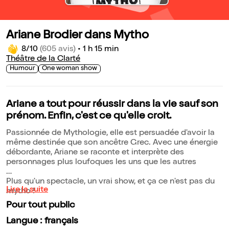
Ariane Brodier dans Mytho
8/10
(605 avis)
•
1 h 15 min
Théâtre de la Clarté
Humour
One woman show
Ariane a tout pour réussir dans la vie sauf son
prénom. Enfin, c'est ce qu'elle croit.
Passionnée de Mythologie, elle est persuadée d'avoir la
même destinée que son ancêtre Grec. Avec une énergie
débordante, Ariane se raconte et interprète des
personnages plus loufoques les uns que les autres
Plus qu'un spectacle, un vrai show, et ça ce n'est pas du
Lire la suite
mytho !
Pour tout public
Langue : français