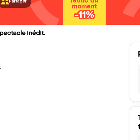
réduc' du
Partager
moment
-11%
pectacle inédit.
.