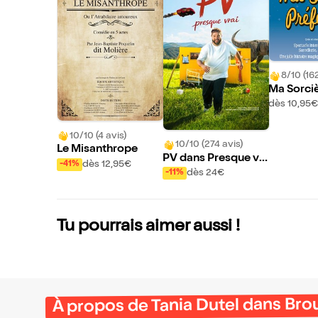
8/10 (162
Ma Sorciè
e
dès 10,95€
10/10 (4 avis)
10/10 (274 avis)
Le Misanthrope
PV dans Presque vr
dès 12,95€
-41%
ai
dès 24€
-11%
Tu pourrais aimer aussi !
À propos de Tania Dutel dans Brou