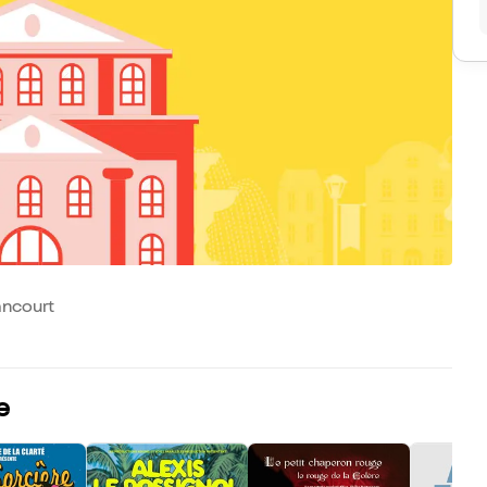
ancourt
e