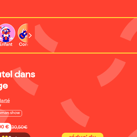
Enfant
Concert
Activité
Expo et musée
utel dans
ge
larté
7
oman show
,00 €
30,50€