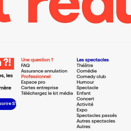
Une question ?
Les spectacles
 ?!
FAQ
Théâtre
Assurance annulation
Comédie
s, les
Professionnel
Comedy club
Espace pro
Humour
 mère
Cartes entreprise
Spectacle
Téléchargez le kit média
Enfant
Concert
ire S’inscrire S’inscrire S’inscrire S’inscrire S’inscrire S’inscrire S’inscrire S’inscrire S’inscrire S’inscrire S’inscrire
Activité
Expo
Spectacles passés
Autres spectacles
Autres