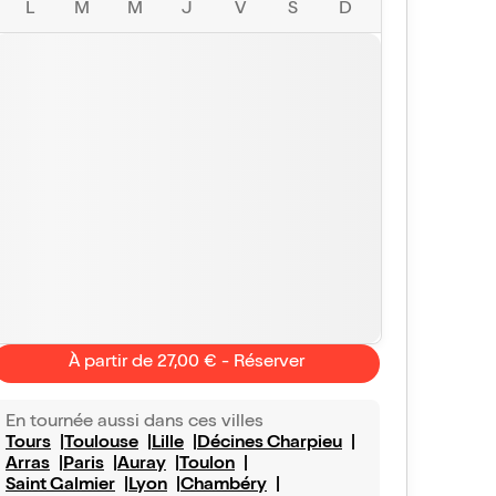
L
M
M
J
V
S
D
À partir de 27,00 € - Réserver
En tournée aussi dans ces villes
Tours
Toulouse
Lille
Décines Charpieu
Arras
Paris
Auray
Toulon
Saint Galmier
Lyon
Chambéry