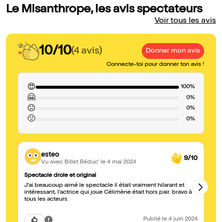
Le Misanthrope, les avis spectateurs
Voir tous les avis
10/10
(4 avis)
Donner mon avis
Connecte-toi pour donner ton avis !
😍
100%
🤗
0%
😐
0%
🙁
0%
esteo
9/10
Vu avec Billet Réduc'
le 4 mai 2024
Spectacle drole et original
Su
J'ai beaucoup aimé le spectacle il était vraiment hilarant et
Si
intéressant, l'actrice qui joue Célimène était hors pair. bravo à
le
tous les acteurs.
pe
pi
Publié
le 4 juin 2024