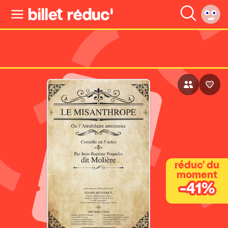
réduc' du
moment
-41%