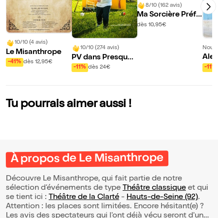
8/10 (162 avis)
Ma Sorcière Préfé
rée
dès 10,95€
10/10 (4 avis)
Nouve
10/10 (274 avis)
Le Misanthrope
Alex
PV dans Presque
-41%
dès 12,95€
ol d
vrai
-11%
-11%
dès 24€
t ch
es 
Tu pourrais aimer aussi !
À propos de Le Misanthrope
Découvre Le Misanthrope, qui fait partie de notre
sélection d’événements de type
Théâtre classique
et qui
se tient ici :
Théâtre de la Clarté
-
Hauts-de-Seine (92)
.
Attention : les places sont limitées. Encore hésitant(e) ?
Les avis des spectateurs qui l'ont déjà vécu seront d'une