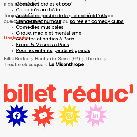
aide précieuse !
Comédies drôles et pop’
Célébrités au théâtre
Toujours à la recherche de la sortie idéale ? Voici
Au théâtre, pour faire le plein d’émotions
quelques pistes :
Stand-up et humour
ou
soirée en comedy clubs
Comédies musicales
Cirque, magie et mentalisme
Lire la suite
Activités et sorties à Paris
Expos & Musées à Paris
Pour les enfants, petits et grands
BilletReduc
Hauts-de-Seine (92)
Théâtre
Le Misanthrope
Théâtre classique