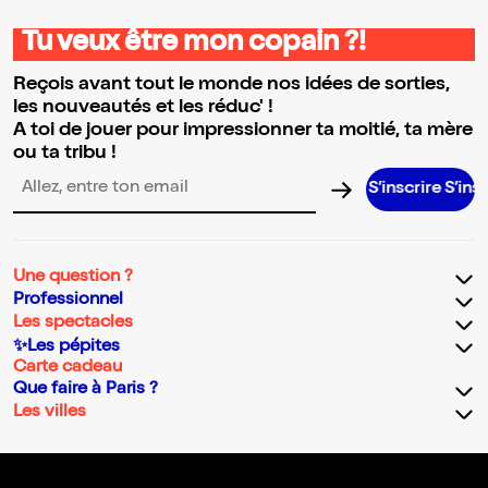
Tu veux être mon copain ?!
Reçois avant tout le monde nos idées de sorties,
les nouveautés et les réduc' !
A toi de jouer pour impressionner ta moitié, ta mère
ou ta tribu !
S’inscrire S’inscrire S’in
Adresse email pour la newsletter
Une question ?
Professionnel
Les spectacles
✨Les pépites
Carte cadeau
Que faire à Paris ?
Les villes