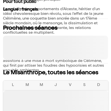
l'amour en est le sujet principal.
Pour tout public
Sous l'effet des emportements d'Alceste, héritier d'un
Langue : français
idéal chevaleresque bien révolu, sous l'effet de la jeune
Célimène, une coquette bien ancrée dans un 17ème
siècle mondain, où le mensonge, la dissimulation et
Prochaines séances
l'hypocrisie sont monnaie courante, les relations
conflictuelles se multiplient.
Conflit entre Philinte et Alceste, deux amis qui, bien que
d'accord sur le fond, ne peuvent jamais s'accorder sur la
forme. Conflit entre Oronte et Alceste, entre Arsinoé et
Célimène, entre les deux marquis ; pour finir nous
assistons à une mise à mort symbolique de Célimène,
qui finit par attiser les foudres des hypocrisies et autres
vacuités ambiantes.
Le Misanthrope, toutes les séances
L
M
M
J
V
S
D