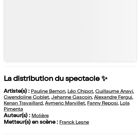
La distribution du spectacle ✨
Artiste(s) :
Pauline Bernon
,
Léo Chipot
,
Guillaume Anavi
,
Gwendoline Goblet
,
Jehanne Gascoin
,
Alexandre Fergui
,
Kenan Travaillard
,
Aymeric Marvillet
,
Fanny Reposi
,
Lola
Pimenta
Auteur(s) :
Molière
Metteur(s) en scène :
Franck Lesne