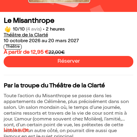
Le Misanthrope
10/10
(4 avis)
•
2 heures
Théâtre de la Clarté
10 octobre 2026 au 20 mars 2027
Théâtre
À partir de 12,95 €
22,00€
Réserver
Par la troupe du Théâtre de la Clarté
Toute l'action du Misanthrope se passe dans les
appartements de Célimène, plus précisément dans son
salon. Un salon mondain où, le temps d'une journée,
certains ressorts et travers de la vie de cour sont mis à
jour. L'amour (comme souvent chez Molière), l'amitié,
sont, d'un certain point de vue, les prétextes de cette
Lire la suite
histoire. D'un autre côté, on pourrait dire aussi que