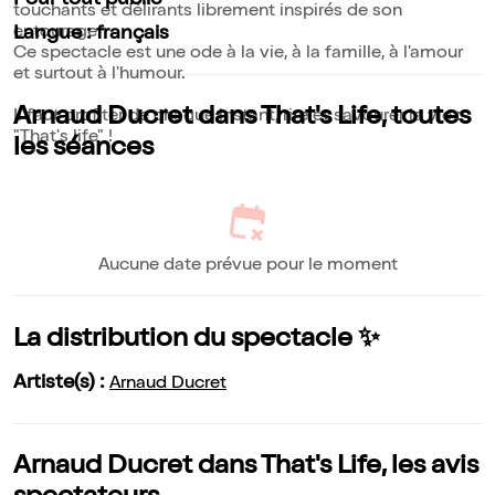
Pour tout public
touchants et délirants librement inspirés de son
entourage.
Langue : français
Ce spectacle est une ode à la vie, à la famille, à l'amour
et surtout à l'humour.
Arnaud Ducret dans That's Life, toutes
Il faut profiter de chaque instant, rire et savourer la vie :
"That's life" !
les séances
Aucune date prévue pour le moment
La distribution du spectacle ✨
Artiste(s) :
Arnaud Ducret
Arnaud Ducret dans That's Life, les avis