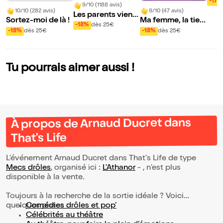
mais
-17%
9/10 (1188 avis)
mai
10/10 (282 avis)
9/10 (47 avis)
Les parents vienn
Sortez-moi de là !
Ma femme, la tien
ent de mars, les e
-18%
dès 25€
ne, la nôtre
-18%
dès 25€
-18%
dès 25€
nfants du McDo !
Chez maman
Tu pourrais aimer aussi !
À propos de Arnaud Ducret dans
That's Life
L’événement Arnaud Ducret dans That's Life de type
Mecs drôles
, organisé ici :
L'Athanor
- , n'est plus
disponible à la vente.
Toujours à la recherche de la sortie idéale ? Voici
quelques pistes :
Comédies drôles et pop’
Célébrités au théâtre