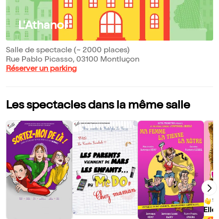
L'Athanor
Salle de spectacle (~ 2000 places)
Rue Pablo Picasso, 03100 Montluçon
Réserver un parking
Les spectacles dans la même salle
9/
Elle