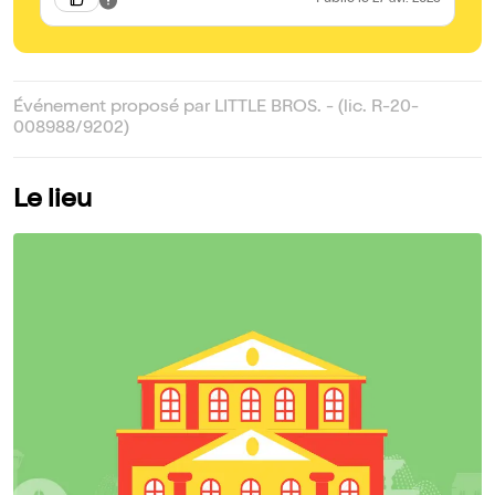
Publié
le 27 avr. 2023
Événement proposé par LITTLE BROS. - (lic. R-20-
008988/9202)
Le lieu