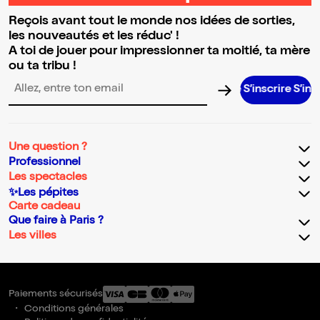
Reçois avant tout le monde nos idées de sorties,
les nouveautés et les réduc' !
A toi de jouer pour impressionner ta moitié, ta mère
ou ta tribu !
S’inscrire S’inscrire S’
Adresse email pour la newsletter
Une question ?
Professionnel
Les spectacles
✨Les pépites
Carte cadeau
Que faire à Paris ?
Les villes
Paiements sécurisés
Conditions générales