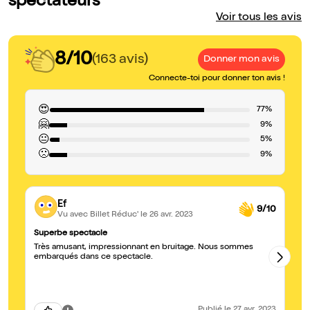
spectateurs
Voir tous les avis
8/10
(163 avis)
Donner mon avis
Connecte-toi pour donner ton avis !
😍
77%
🤗
9%
😐
5%
🙁
9%
Ef
9/10
Vu avec Billet Réduc'
le 26 avr. 2023
Superbe spectacle
Br
Très amusant, impressionnant en bruitage. Nous sommes
Un
embarqués dans ce spectacle.